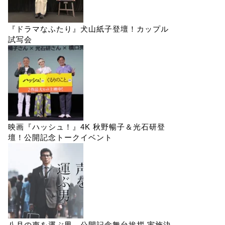
『ドラマなふたり』犬山紙子登壇！カップル
試写会
映画『ハッシュ！』4K 秋野暢子＆光石研登
壇！公開記念トークイベント
八月の声を運ぶ男 公開記念舞台挨拶 実施決