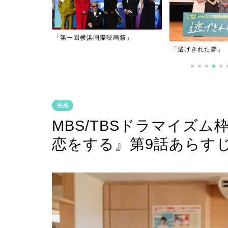
アーフィルム
「第一回横浜国際映画祭」
」
「逃げきれた夢」
映画
MBS/TBSドラマイズ
恋をする』第9話あらす