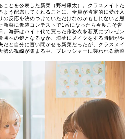
ることを公表した新菜
（野村康太）
。クラスメイトた
るよう配慮してくれることに。全員が肯定的に受け入
りの反応を決めつけていただけなのかもしれないと思
た新菜に仮装コンテストで1番になったら今度こそ告
日。海夢はバイト代で買った作務衣を新菜にプレゼン
優勝への鍵となるなか、海夢にメイクをする時間がや
夫だと自分に言い聞かせる新菜だったが、クラスメイ
大勢の視線が集まる中、プレッシャーに襲われる新菜