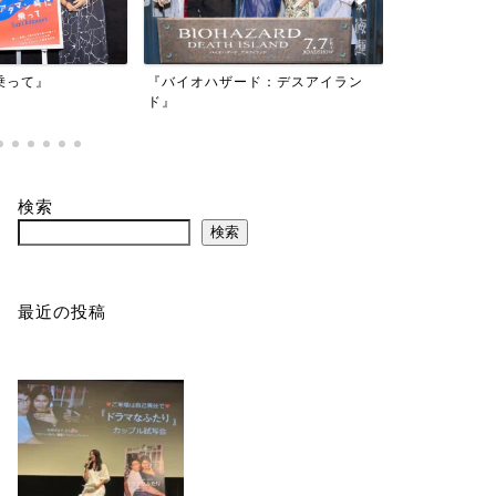
映画『もしか
乗って』
『バイオハザード：デスアイラン
かもしれない
ド』
検索
検索
最近の投稿