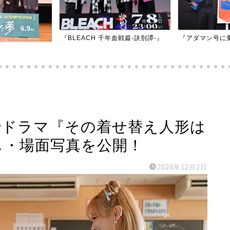
『BLEACH 千年血戦篇-訣別譚-』
『アダマン号に
ム枠ドラマ『その着せ替え人形は
じ・場面写真を公開！
2024年12月2日