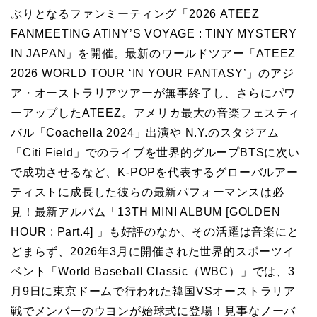
ぶりとなるファンミーティング「2026 ATEEZ
FANMEETING ATINY’S VOYAGE : TINY MYSTERY
IN JAPAN」を開催。最新のワールドツアー「ATEEZ
2026 WORLD TOUR ‘IN YOUR FANTASY’」のアジ
ア・オーストラリアツアーが無事終了し、さらにパワ
ーアップしたATEEZ。アメリカ最大の音楽フェスティ
バル「Coachella 2024」出演や N.Y.のスタジアム
「Citi Field」でのライブを世界的グループBTSに次い
で成功させるなど、K-POPを代表するグローバルアー
ティストに成長した彼らの最新パフォーマンスは必
見！最新アルバム「13TH MINI ALBUM [GOLDEN
HOUR : Part.4] 」も好評のなか、その活躍は音楽にと
どまらず、2026年3月に開催された世界的スポーツイ
ベント「World Baseball Classic（WBC）」では、3
月9日に東京ドームで行われた韓国VSオーストラリア
戦でメンバーのウヨンが始球式に登場！見事なノーバ