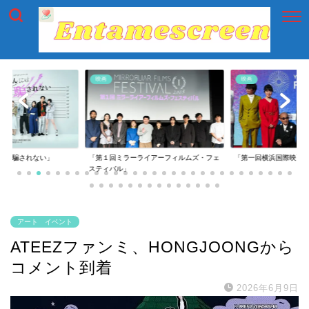
映画
映画
には騙されない」
「第１回ミラーライアーフィルムズ・フェ
「第一回横浜国際映画
スティバル」
アート イベント
ATEEZファンミ、HONGJOONGから
コメント到着
2026年6月9日