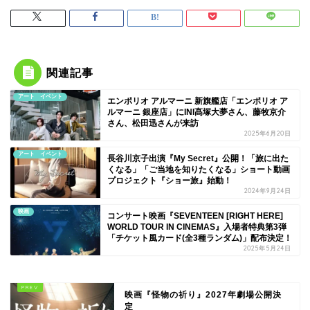
関連記事
アート イベント
エンポリオ アルマーニ 新旗艦店「エンポリオ ア
ルマーニ 銀座店」にINI髙塚大夢さん、藤牧京介
さん、松田迅さんが来訪
2025年6月20日
アート イベント
長谷川京子出演『My Secret』公開！「旅に出た
くなる」「ご当地を知りたくなる」ショート動画
プロジェクト『ショー旅』始動！
2024年9月24日
映画
コンサート映画『SEVENTEEN [RIGHT HERE]
WORLD TOUR IN CINEMAS』入場者特典第3弾
「チケット風カード(全3種ランダム)」配布決定！
2025年5月24日
映画『怪物の祈り』2027年劇場公開決
定