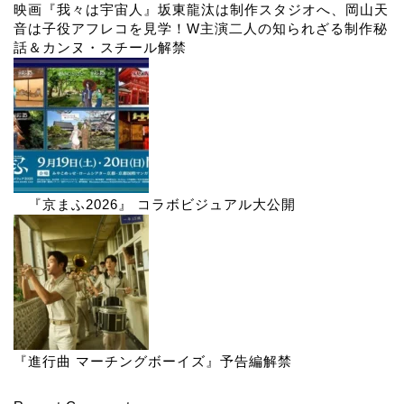
映画『我々は宇宙人』坂東龍汰は制作スタジオへ、岡山天
音は子役アフレコを見学！W主演二人の知られざる制作秘
話＆カンヌ・スチール解禁
『京まふ2026』 コラボビジュアル大公開
『進行曲 マーチングボーイズ』予告編解禁