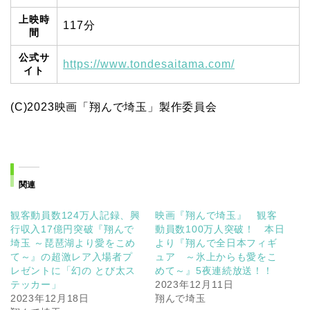
上映時
117分
間
公式サ
https://www.tondesaitama.com/
イト
(C)2023映画「翔んで埼玉」製作委員会
関連
観客動員数124万人記録、興
映画『翔んで埼玉』 観客
行収入17億円突破『翔んで
動員数100万人突破！ 本日
埼玉 ～琵琶湖より愛をこめ
より『翔んで全日本フィギ
て～』の超激レア入場者プ
ュア ～氷上からも愛をこ
レゼントに「幻の とび太ス
めて～』5夜連続放送！！
テッカー」
2023年12月11日
2023年12月18日
翔んで埼玉