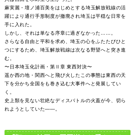
麻実麗・壇ノ浦百美をはじめとする埼玉解放戦線の活
躍により通行手形制度が撤廃され埼玉は平穏な日常を
手に入れた。
しかし、それは単なる序章に過ぎなかった……。
さらなる自由と平和を求め、埼玉の心をふたたびひと
つにするため、埼玉解放戦線は次なる野望へと突き進
む。
〜日本埼玉化計画・第Ⅱ章 東西対決〜
遥か西の地・関西へと飛び火したこの事態は東西の天
下を分かち全国をも巻き込む大事件へと発展してい
く。
史上類を見ない壮絶なディスバトルの火蓋が今、切ら
れようとしていた――。