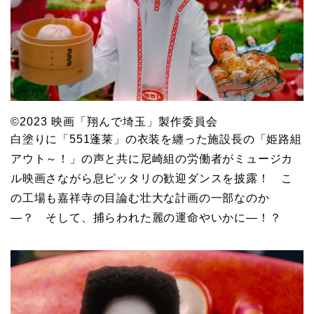
©2023 映画「翔んで埼玉」製作委員会
白塗りに「551蓬莱」の衣装を纏った施設長の「姫路組
アウト～！」の声と共に尼崎組の労働者がミュージカ
ル映画さながら息ピッタリの歓迎ダンスを披露！ こ
の工場も嘉祥寺の目論む壮大な計画の一部なのか
―？ そして、捕らわれた麗の運命やいかに―！？