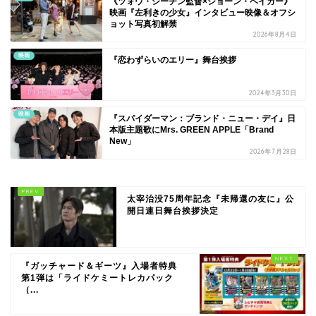
《ツォウ・シーチン監督×ショーン・ベイカー》
映画『左利きの少女』インタビュー映像＆オフシ
ョット写真初解禁
2026年8月4日
映画
『恋わずらいのエリー』舞台挨拶
2024年3月30日
映画
『スパイダーマン：ブランド・ニュー・デイ』日
本版主題歌にMrs. GREEN APPLE「Brand
New」
2026年7月28日
太宰治没75周年記念『未帰還の友に』公
開日連日舞台挨拶決定
『ガッチャード＆ギーツ』入場者特典
第1弾は「ライドケミートレカパック
（...