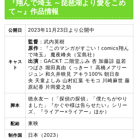
『翔んで埼玉 ～琵琶湖より愛をこめ
て～』作品情報
2023年11月23日より公開中
公開日
監督
：武内英樹
原作
：『このマンガがすごい！comics翔ん
で埼玉』 魔夜峰央（宝島社）
出演
：GACKT 二階堂ふみ 杏 加藤諒 益若
キャス
ト
つばさ 堀田真由 くっきー！ 高橋メアリー
ジュン 和久井映見 アキラ100% 朝日奈
央 天童よしみ 山村紅葉 モモコ 川崎麻世 藤
原紀香 片岡愛之助
徳永友一（「探偵の探偵」「僕たちがやり
ました」『かぐや様は告らせたい』シリー
脚本
ズ、『ライアー×ライアー』ほか）
東映
配給
日本（2023）
制作国