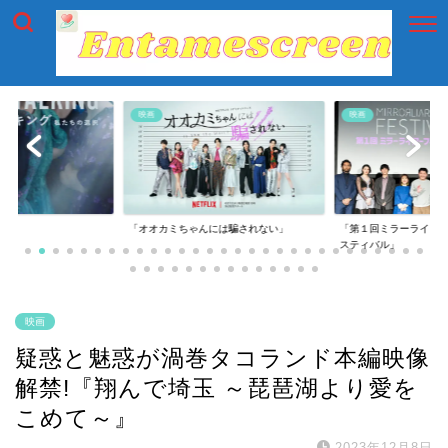
映画
映画
には騙されない」
「第１回ミラーライアーフィルムズ・フェ
「第一回横浜国際映画
スティバル」
映画
疑惑と魅惑が渦巻タコランド本編映像
解禁!『翔んで埼玉 ～琵琶湖より愛を
こめて～』
2023年12月8日