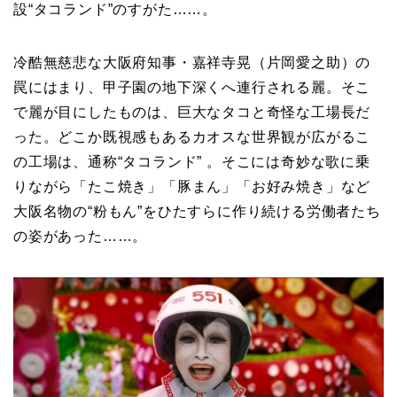
設“タコランド”のすがた……。
冷酷無慈悲な大阪府知事・嘉祥寺晃（片岡愛之助）の
罠にはまり、甲子園の地下深くへ連行される麗。そこ
で麗が目にしたものは、巨大なタコと奇怪な工場長だ
った。どこか既視感もあるカオスな世界観が広がるこ
の工場は、通称“タコランド” 。そこには奇妙な歌に乗
りながら「たこ焼き」「豚まん」「お好み焼き」など
大阪名物の“粉もん”をひたすらに作り続ける労働者たち
の姿があった……。