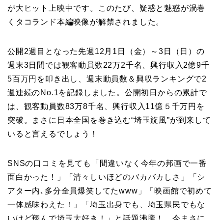
が大ヒット上映中です。このたび、疑惑と魅惑が渦巻
くタコランド本編映像が解禁されました。
公開2週目となった先週12月1日（金）～3日（日）の
週末3日間では観客動員数22万2千名、興行収入2億9千
5百万円を叩き出し、週末動員数＆興収ランキングで2
週連続のNo.1を記録しました。公開初日からの累計で
は、観客動員数83万8千名、興行収入11億５千万円を
突破。まさに日本全国を巻き込む“埼玉旋風”が到来して
いると言えるでしょう！
SNSの口コミを見ても「間違いなく今年の邦画で一番
面白かった！」「清々しいほどのバカバカしさ」「シ
アター内､多分全員爆笑してたwww」「映画館で初めて
一体感味わえた！」「埼玉出身でも、埼玉県民でもな
いけど翔んで埼玉大好き！」と話題沸騰！ 今まさに