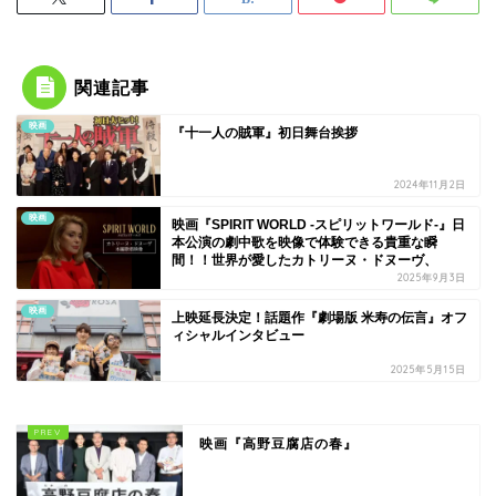
関連記事
映画
『十一人の賊軍』初日舞台挨拶
2024年11月2日
映画
映画『SPIRIT WORLD -スピリットワールド-』日
本公演の劇中歌を映像で体験できる貴重な瞬
間！！世界が愛したカトリーヌ・ドヌーヴ、
2025年9月3日
映画
上映延長決定！話題作『劇場版 米寿の伝言』オフ
ィシャルインタビュー
2025年5月15日
映画『高野豆腐店の春』