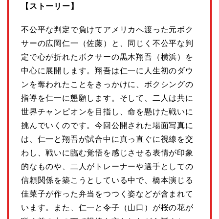
【ストーリー】
不公平な判定で負けてアメリカへ渡った元ボク
サーの広岡仁一（佐藤）と、同じく不公平な判
定で心が折れたボクサーの黒木翔吾（横浜）を
中心に展開します。翔吾は仁一に人生初のダウ
ンを奪われたことをきっかけに、ボクシングの
指導を仁一に懇願します。そして、二人は共に
世界チャンピオンを目指し、命を懸けた戦いに
挑んでいくのです。今回公開された場面写真に
は、仁一と翔吾が試合中に真っ直ぐに視線を交
わし、戦いに臨む覚悟を感じさせる表情が印象
的なものや、二人がトレーナーや選手としての
信頼関係を築こうとしている中で、橋本演じる
佳菜子が作った弁当をつつく姿などが含まれて
います。また、仁一と令子（山口）が桜の花が