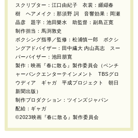
スクリプター：江口由紀子 衣裳：纐纈春
樹 ヘアメイク：那須野 詞 音響効果：岡瀬
晶彦 題字：池田樂水 助監督：副島正寛
制作担当：馬渕敦史
ボクシング指導／監修：松浦慎一郎 ボクシ
ングアドバイザー：田中繊大 内山高志 スー
パーバイザー：池田朋寛
製作：映画『春に散る』製作委員会（ベンチ
ャーバンクエンターテインメント TBSグロ
ウディア ギャガ 平成プロジェクト 朝日
新聞出版）
制作プロダクション：ツインズジャパン
配給：ギャガ
©2023映画『春に散る』製作委員会