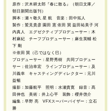
原作：沢木耕太郎『春に散る』（朝日文庫／
朝日新聞出版刊）
脚本：瀬々敬久 星 航 音楽：田中拓人
製作：鷲見貴彦 園田 憲 依田 巽 益田祐美子 河
内真人 エグゼクティブプロデューサー：木
村麻紀 チーフプロデューサー：麻生英輔 松
下 剛
※依田 巽（己ではなく巳）
プロデューサー：星野秀樹 共同プロデュー
サー：佐治幸宏 ラインプロデューサー：及
川義幸 キャスティングディレクター：元川
益暢
撮影：加藤航平 照明：水瀬貴寛 録音：髙
田伸也 美術：井上心平 装飾：櫻井啓介
編集：早野 亮 VFXスーパーバイザー：立石
勝