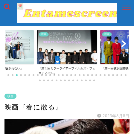
映画
映画
には騙されない」
「第１回ミラーライアーフィルムズ・フェ
「第一回横浜国際映画
スティバル」
映画
映画『春に散る』
2023年8月8日