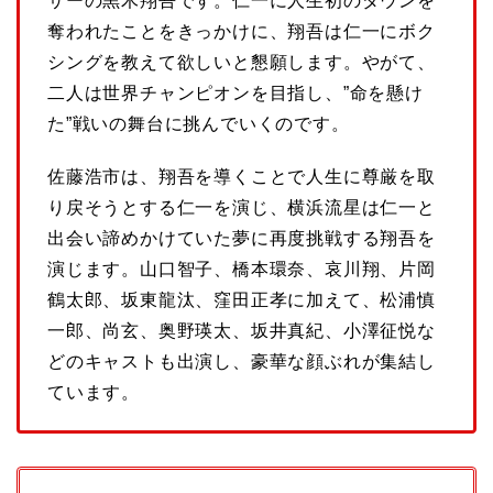
サーの黒木翔吾です。仁一に人生初のダウンを
奪われたことをきっかけに、翔吾は仁一にボク
シングを教えて欲しいと懇願します。やがて、
二人は世界チャンピオンを目指し、”命を懸け
た”戦いの舞台に挑んでいくのです。
佐藤浩市は、翔吾を導くことで人生に尊厳を取
り戻そうとする仁一を演じ、横浜流星は仁一と
出会い諦めかけていた夢に再度挑戦する翔吾を
演じます。山口智子、橋本環奈、哀川翔、片岡
鶴太郎、坂東龍汰、窪田正孝に加えて、松浦慎
一郎、尚玄、奥野瑛太、坂井真紀、小澤征悦な
どのキャストも出演し、豪華な顔ぶれが集結し
ています。