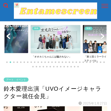
映画
映画
には騙されない」
「第１回ミラーライアーフィルムズ・フェ
「第一回横浜国際映画
スティバル」
アート イベント
鈴木愛理出演「UVOイメージキャラ
クター就任会見」
2025年1月27日