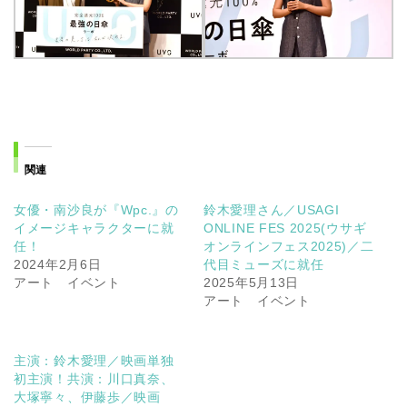
関連
女優・南沙良が『Wpc.』の
鈴木愛理さん／USAGI
イメージキャラクターに就
ONLINE FES 2025(ウサギ
任！
オンラインフェス2025)／二
2024年2月6日
代目ミューズに就任
アート イベント
2025年5月13日
アート イベント
主演：鈴木愛理／映画単独
初主演！共演：川口真奈、
大塚寧々、伊藤歩／映画