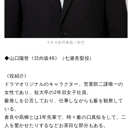
©ＢＳ松竹東急／松竹
◆山口陽世《日向坂46》（七瀬杏梨役）
《役紹介》
ドラマオリジナルのキャラクター。営業部二課唯一の
女性であり、短大卒の2年目女子社員。
薮推しを公言しており、仕事しながらも薮を観察して
いる。
倉良や高柳とは1年先輩で、時々薮の口真似をして、二
人を驚かせたりするなどお茶目な部分もある。