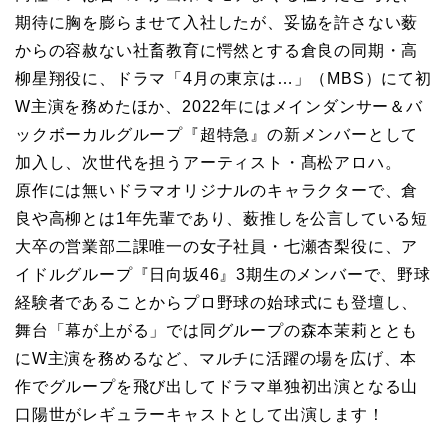
期待に胸を膨らませて入社したが、妥協を許さない薮
からの容赦ない社畜教育に愕然とする倉良の同期・高
柳星翔役に、ドラマ「4月の東京は…」（MBS）にて初
W主演を務めたほか、2022年にはメインダンサー＆バ
ックボーカルグループ『超特急』の新メンバーとして
加入し、次世代を担うアーティスト・髙松アロハ。
原作には無いドラマオリジナルのキャラクターで、倉
良や高柳とは1年先輩であり、薮推しを公言している短
大卒の営業部二課唯一の女子社員・七瀬杏梨役に、ア
イドルグループ『日向坂46』3期生のメンバーで、野球
経験者であることからプロ野球の始球式にも登壇し、
舞台「幕が上がる」では同グループの森本茉莉ととも
にW主演を務めるなど、マルチに活躍の場を広げ、本
作でグループを飛び出してドラマ単独初出演となる山
口陽世がレギュラーキャストとして出演します！