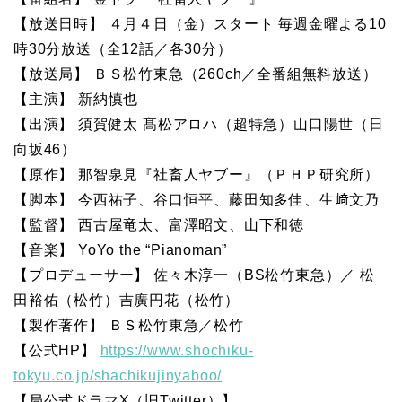
【放送日時】 ４月４日（金）スタート 毎週金曜よる10
時30分放送（全12話／各30分）
【放送局】 ＢＳ松竹東急（260ch／全番組無料放送）
【主演】 新納慎也
【出演】 須賀健太 髙松アロハ（超特急）山口陽世（日
向坂46）
【原作】 那智泉見『社畜人ヤブー』（ＰＨＰ研究所）
【脚本】 今西祐子、谷口恒平、藤田知多佳、生﨑文乃
【監督】 西古屋竜太、富澤昭文、山下和徳
【音楽】 YoYo the “Pianoman”
【プロデューサー】 佐々木淳一（BS松竹東急）／ 松
田裕佑（松竹）吉廣円花（松竹）
【製作著作】 ＢＳ松竹東急／松竹
【公式HP】
https://www.shochiku-
tokyu.co.jp/shachikujinyaboo/
【局公式ドラマX（旧Twitter）】