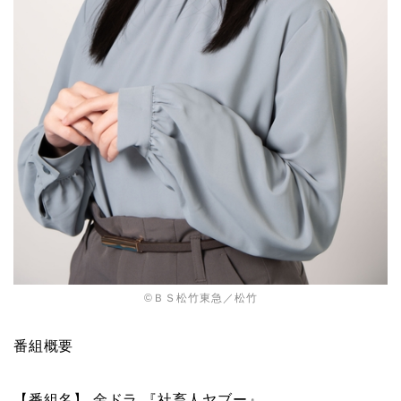
©ＢＳ松竹東急／松竹
番組概要
【番組名】 金ドラ 『社畜人ヤブー』