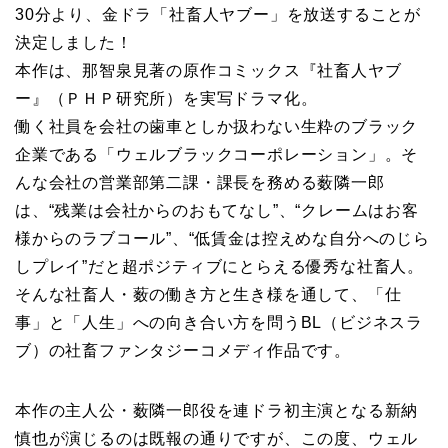
30分より、金ドラ「社畜人ヤブー」を放送することが
決定しました！
本作は、那智泉見著の原作コミックス『社畜人ヤブ
ー』（ＰＨＰ研究所）を実写ドラマ化。
働く社員を会社の歯車としか扱わない生粋のブラック
企業である「ウェルブラックコーポレーション」。そ
んな会社の営業部第二課・課長を務める薮隣一郎
は、“残業は会社からのおもてなし”、“クレームはお客
様からのラブコール”、“低賃金は控えめな自分へのじら
しプレイ”だと超ポジティブにとらえる優秀な社畜人。
そんな社畜人・薮の働き方と生き様を通して、「仕
事」と「人生」への向き合い方を問うBL（ビジネスラ
ブ）の社畜ファンタジーコメディ作品です。
本作の主人公・薮隣一郎役を連ドラ初主演となる新納
慎也が演じるのは既報の通りですが、この度、ウェル