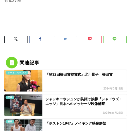
類似投稿
関連記事
アート イベント
『第32回橋田賞授賞式』北川景子 橋田賞
2024年5月12日
映画
ジャッキーやジュンが笑顔で挨拶『シャドウズ・
エッジ』日本へのメッセージ映像解禁
2025年11月28日
映画
『ボストン1947』メイキング映像解禁