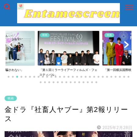
映画
映画
には騙されない」
「第１回ミラーライアーフィルムズ・フェ
「第一回横浜国際映画
スティバル」
映画
金ドラ『社畜人ヤブー』第2報リリー
ス
2025年2月28日