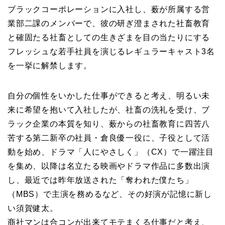
ブラックコーポレーションに入社し、薮が所属する営
業部二課のメンバーで、彼の研ぎ澄まされた社畜教育
と確固たる社畜としての生きざまを目の当たりにする
フレッシュな若手社員を演じるレギュラーキャスト3名
を一挙に解禁します。
自分の個性をいかした仕事ができると考え、明るい未
来に希望を抱いて入社したが、社畜の洗礼を受け、ブ
ラック企業の本質を知り、薮からの社畜教育に四苦八
苦する第二新卒の社員・倉良優一役に、子役として活
動を始め、ドラマ「人にやさしく」（CX）で一躍注目
を集め、以降は名立たる映画やドラマ作品に多数出演
し、最近では昨年放送された「奪われた僕たち」
（MBS）で主演を務めるなど、その好演が記憶に新し
い須賀健太。
商社マンは合コンが出来てモテまくる仕事だと考え、