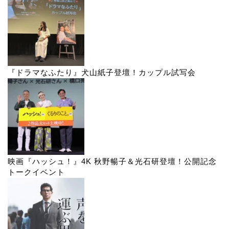
『ドラマなふたり』犬山紙子登壇！カップル試写会
映画『ハッシュ！』4K 秋野暢子＆光石研登壇！公開記念
トークイベント