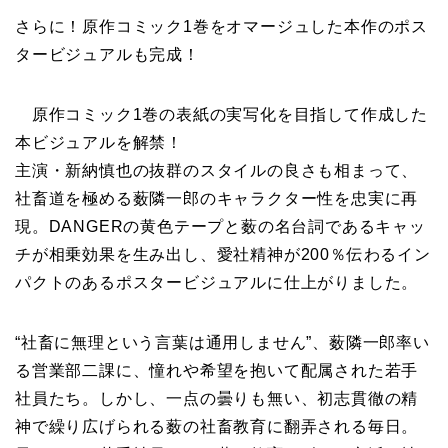
さらに！原作コミック1巻をオマージュした本作のポス
タービジュアルも完成！
原作コミック1巻の表紙の実写化を目指して作成した
本ビジュアルを解禁！
主演・新納慎也の抜群のスタイルの良さも相まって、
社畜道を極める薮隣一郎のキャラクター性を忠実に再
現。DANGERの黄色テープと薮の名台詞であるキャッ
チが相乗効果を生み出し、愛社精神が200％伝わるイン
パクトのあるポスタービジュアルに仕上がりました。
“社畜に無理という言葉は通用しません”、薮隣一郎率い
る営業部二課に、憧れや希望を抱いて配属された若手
社員たち。しかし、一点の曇りも無い、初志貫徹の精
神で繰り広げられる薮の社畜教育に翻弄される毎日。