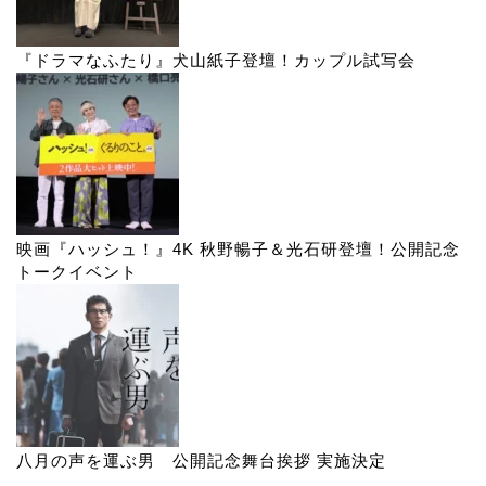
『ドラマなふたり』犬山紙子登壇！カップル試写会
映画『ハッシュ！』4K 秋野暢子＆光石研登壇！公開記念
トークイベント
八月の声を運ぶ男 公開記念舞台挨拶 実施決定