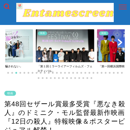
映画
映画
には騙されない」
「第１回ミラーライアーフィルムズ・フェ
「第一回横浜国際映画
スティバル」
映画
第48回セザール賞最多受賞『悪なき殺
人』のドミニク・モル監督最新作映画
『12日の殺人』特報映像＆ポスタービ
ジュアル解禁！