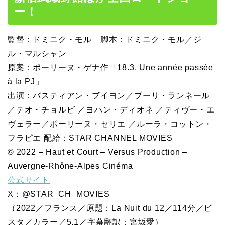
ー！
監督：ドミニク・モル 脚本：ドミニク・モル／ジ
ル・マルシャン
原案：ポーリーヌ・ゲナ作「18.3. Une année passée
à la PJ」
出演：バスティアン・ブイヨン／ブーリ・ランネール
／テオ・チョルビ ／ヨハン・ディオネ ／ティヴー・エ
ヴェラー／ポーリーヌ・セリエ ／ルーラ・コットン・
フラピエ 配給：STAR CHANNEL MOVIES
© 2022 – Haut et Court – Versus Production –
Auvergne-Rhône-Alpes Cinéma
公式サイト
X：@STAR_CH_MOVIES
（2022／フランス／原題：La Nuit du 12／114分／ビ
スタ／カラー／5.1／字幕翻訳：宮坂愛）