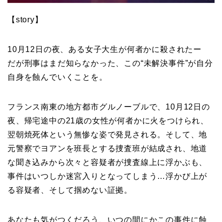
【story】
10月12日の夜、ある女子大生が何者かに殺されたー
だが刑事はまだ知らなかった、この“未解決事件”が自分
自身を蝕んでいくことを。
フランス南東の地方都市グルノーブルで、10月12日の
夜、帰宅途中の21歳の女性が何者かに火をつけられ、
翌朝焼死体という無惨な姿で発見される。そして、地
元警察でヨアンを班長とする捜査班が結成され、地道
な聞き込みから次々と容疑者が捜査線上に浮かぶも、
事件はいつしか迷宮入りとなってしまう…浮かび上が
る容疑者、そして掴めない証拠。
あなたも気がつくだろう、いつの間にかこの事件に蝕