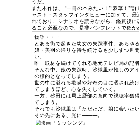
うだ。
また本作は、 “一冊の本みたい！”“豪華！”
ャスト・スタッフインタビューに加えて、最
れており、シナリオを読みながら、鑑賞後に
ること必至なので、是非パンフレットで確か
物語・・・
とある街で起きた幼女の失踪事件。あらゆる
娘・美羽の帰りを待ち続けるも少しずつ世
い。
唯一取材を続けてくれる地元テレビ局の記
そんな中、娘の失踪時、沙織里が推しのアイ
の標的となってしまう。
世の中に溢れる欺瞞や好奇の目に晒され続け
てしまうほど、心を失くしていく。
一方、砂田には局上層部の意向で視聴率獲
てしまう。
それでも沙織里は「ただただ、娘に会いた
その先にある、光に———。