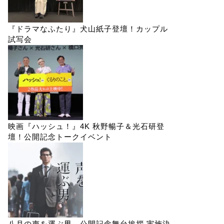
『ドラマなふたり』犬山紙子登壇！カップル
試写会
映画『ハッシュ！』4K 秋野暢子＆光石研登
壇！公開記念トークイベント
八月の声を運ぶ男 公開記念舞台挨拶 実施決