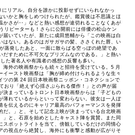
まりにリアル。自分を誰かに投影せずにいられなかっ
ないかと胸をしめつけられたが、鑑賞後は不思議とほ
温かさが‥」などと熱い感想が途切れることなくあが
いうリピーターも！さらに公開前には俳優の松山ケン
が届いていたが、新たに成田悠輔から「この映画は白
いはない。あるのはガサガサの髪、ささくれた唇、い
裕が蒸発したあと、一面に散らばる空っぽの絶望であ
いだすために不可欠なプリズムなのである。」と熱い
賞した著名人や有識者の感想の反響も多い。
、海外の映画祭からも続々と招待を受けている。5 月
ーイースト映画祭は「胸が締め付けられるような生々
ツの第 24 回日本映画祭ニッポン・コネクションで
ミネートされており「絶えず心揺さぶられる傑作！」との声が届
が決まっているトロント日本映画祭からは「子どもの
が薄れているからといって変わらない。彼女は一人ぼ
情を伝えるのにキャリア最高のパフォーマンスを発揮
的だ。」と、そして記念上映が決まっている台北映画
。」と、石原を始めとしたキャスト陣を賞賛。また同
にスポットライトを当て、傍観しているだけの同情心
アの視点から絶賛し、海外にも衝撃と感動が広がりそ