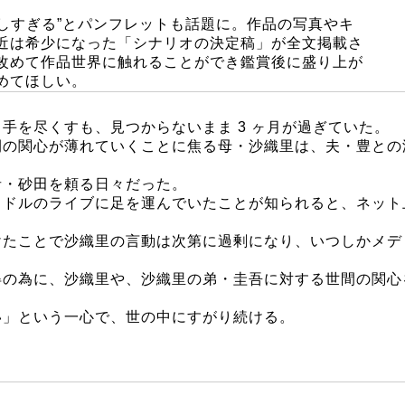
“詳しすぎる”とパンフレットも話題に。作品の写真やキ
近は希少になった「シナリオの決定稿」が全文掲載さ
改めて作品世界に触れることができ鑑賞後に盛り上が
めてほしい。
手を尽くすも、見つからないまま 3 ヶ月が過ぎていた。
間の関心が薄れていくことに焦る母・沙織里は、夫・豊との
者・砂田を頼る日々だった。
ドルのライブに足を運んでいたことが知られると、ネット上
たことで沙織里の言動は次第に過剰になり、いつしかメディ
得の為に、沙織里や、沙織里の弟・圭吾に対する世間の関心
い」という一心で、世の中にすがり続ける。