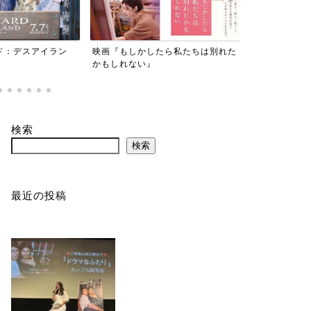
たら私たちは別れた
『劇場版 美しい彼～eternal～』
『東京貧困女
事だと思って
検索
検索
最近の投稿