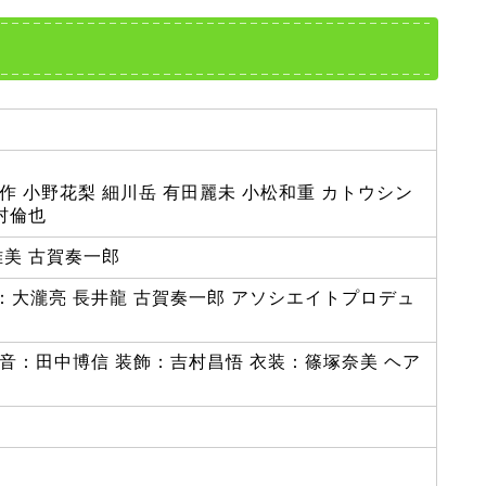
作 小野花梨 細川岳 有田麗未 小松和重 カトウシン
村倫也
雅美 古賀奏一郎
：大瀧亮 長井龍 古賀奏一郎 アソシエイトプロデュ
音：田中博信 装飾：吉村昌悟 衣装：篠塚奈美 ヘア