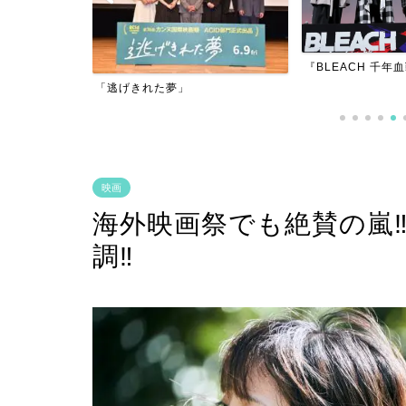
『BLEACH 千年血戦篇-訣別譚-』
『アダマン号に乗
映画
海外映画祭でも絶賛の嵐
調‼