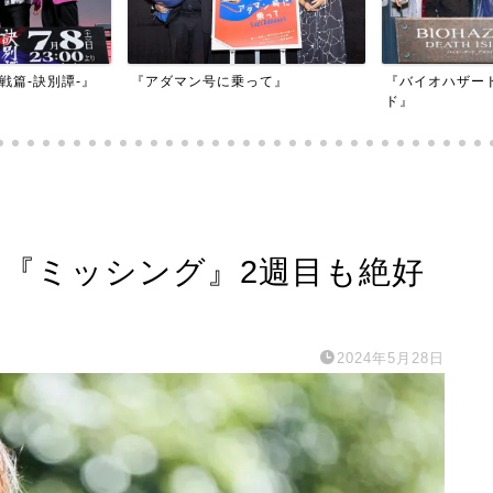
映画『もしかし
って』
『バイオハザード：デスアイラン
かもしれない』
ド』
‼『ミッシング』2週目も絶好
2024年5月28日