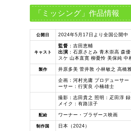
「ミッシング」作品情報
2024年5月17日より全国公開中
公開日
監督
：吉田恵輔
出演
：石原さとみ 青木崇高 森優
キャスト
スケ 山本直寛 柳憂怜 美保純 中
井原多美 菅井敦 小林敏之 高橋
製作
企画：河村光庸 プロデューサー
ーサー：行実良 小楠雄士
撮影：志田貴之 照明：疋田淳 録
メイク：有路涼子
ワーナー・ブラザース映画
配給
日本（2024）
制作国