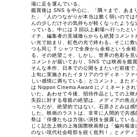
場に足を運んでいる。
鑑賞後は SNS を中心に、「隅々まで、あ
た」「人のつながりが本当は脆く弱いのでは
んの少しだけその気持ちが軽くなったような
っている。中には 3 回以上劇場へ行ったと
イチ、編集者の見城徹らからも絶賛コメント
い光で始まり、虹色の光で終わる。そこに救
つも同じ T シャツで全身から余裕という余
る。その絶望こそ、しかし、世界の色彩を見
コメントが届いており、SNS では映画を鑑
そんな本作、日本での公開をまたいだ前後で
上旬に実施されたイタリアのウディネ・ファ
しい感情に満ちている」とコメント。またドイ
は Nippon Cinema Award にノ
いた。あわせて今後、招待作品としての上映
失踪に対する母親の絶望は、メディアの焦点
っちだが、絶望的ではない。石原さとみは感
した。映画のラストは、非常に人間的で共感
祭は「俳優たちは力強い演技を披露している
じく記念上映の上海国際映画祭は「偏向報道
のない現代社会暗部を鋭く批判！」とメディ