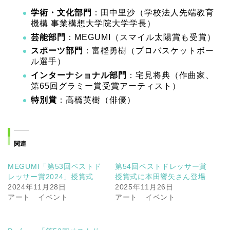
学術・文化部門
：田中里沙（学校法人先端教育
機構 事業構想大学院大学学長）
芸能部門
：MEGUMI（スマイル太陽賞も受賞）
スポーツ部門
：富樫勇樹（プロバスケットボー
ル選手）
インターナショナル部門
：宅見将典（作曲家、
第65回グラミー賞受賞アーティスト）
特別賞
：高橋英樹（俳優）
関連
MEGUMI「第53回ベストド
第54回ベストドレッサー賞
レッサー賞2024」授賞式
授賞式に本田響矢さん登場
2024年11月28日
2025年11月26日
アート イベント
アート イベント