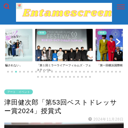
映画
映画
には騙されない」
「第１回ミラーライアーフィルムズ・フェ
「第一回横浜国際映画
スティバル」
アート イベント
津田健次郎「第53回ベストドレッサ
ー賞2024」授賞式
2024年11月28日