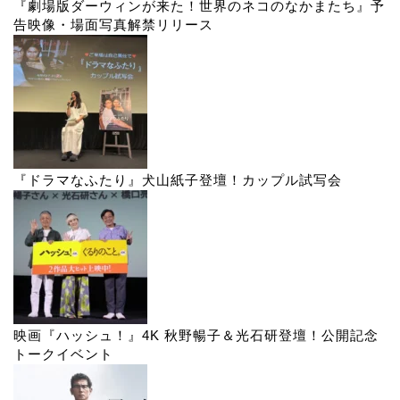
『劇場版ダーウィンが来た！世界のネコのなかまたち』予
告映像・場面写真解禁リリース
『ドラマなふたり』犬山紙子登壇！カップル試写会
映画『ハッシュ！』4K 秋野暢子＆光石研登壇！公開記念
トークイベント