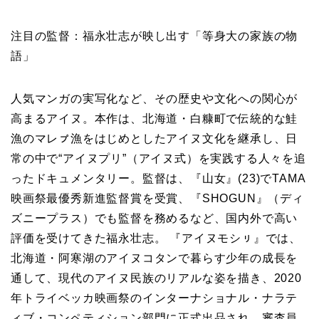
注目の監督：福永壮志が映し出す「等身大の家族の物
語」
人気マンガの実写化など、その歴史や文化への関心が
高まるアイヌ。本作は、北海道・白糠町で伝統的な鮭
漁のマレㇷ゚漁をはじめとしたアイヌ文化を継承し、日
常の中で“アイヌプリ”（アイヌ式）を実践する人々を追
ったドキュメンタリー。監督は、『山女』(23)でTAMA
映画祭最優秀新進監督賞を受賞、『SHOGUN』（ディ
ズニープラス）でも監督を務めるなど、国内外で高い
評価を受けてきた福永壮志。 『アイヌモシㇼ』では、
北海道・阿寒湖のアイヌコタンで暮らす少年の成長を
通して、現代のアイヌ民族のリアルな姿を描き、2020
年トライベッカ映画祭のインターナショナル・ナラテ
ィブ・コンペティション部門に正式出品され、審査員