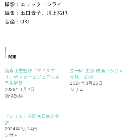
撮影：エリック・シライ
編集：出口景子、川上拓也
音楽：OKI
関連
福永壮志監督『アイヌプ
寛一郎 主演 映画『シサㇺ』
リ』ポスタービジュアル＆
今秋、公開
予告解禁
2024年3月26日
2026年1月2日
シサㇺ
類似投稿
『シサㇺ』公開初日舞台挨
拶
2024年9月14日
シサㇺ