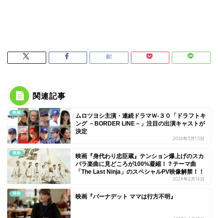
関連記事
映画
ムロツヨシ主演・連続ドラマＷ-３０「ドラフトキ
ング －BORDER LINE－」注目の出演キャストが
決定
2026年3月15日
映画
映画『身代わり忠臣蔵』テンション爆上げのスカ
パラ楽曲に見どころが100%凝縮！？テーマ曲
「The Last Ninja」のスペシャルPV映像解禁！！
2024年2月16日
映画
映画『バーナデット ママは行方不明』