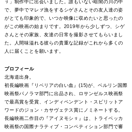
ㇼ」制作中に出会いました。誰もいない暗闇の川の中
で、夢中でマレㇷ゚漁をするシゲさんとその友人達の姿
がとても印象的で、いつか映像に収めたいと思ったの
がこの映画の始まりです。2019年から少しずつ、シゲ
さんとその家族、友達の日常を撮影させてもらいまし
た。人間味溢れる彼らの貴重な記録がこれから多くの
人に届くことを願います。
プロフィール
北海道出身。
初長編映画『リベリアの白い血』(15)が、ベルリン国際
映画祭パノラマ部門に出品され、ロサンゼルス映画祭
で最高賞を受賞、インディペンデント・スピリットア
ワードのジョン・カサヴェテス賞にノミネートする。
長編映画二作目の『アイヌモシㇼ』は、トライベッカ
映画祭の国際ナラティブ・コンペティション部門で審