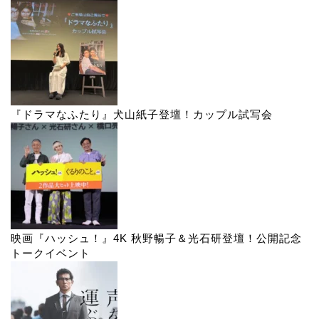
『ドラマなふたり』犬山紙子登壇！カップル試写会
映画『ハッシュ！』4K 秋野暢子＆光石研登壇！公開記念
トークイベント