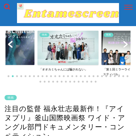
映画
映画
「オオカミちゃんには騙されない」
「第１回ミラーライアーフィルムズ・フェ
スティバル」
映画
注目の監督 福永壮志最新作！『アイ
ヌプリ』釜山国際映画祭 ワイド・ア
ングル部門ドキュメンタリー・コン
ペティション