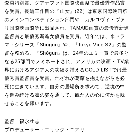
査員特別賞、グアナファト国際映画祭で最優秀作品賞
を受賞。長編三作目の『山女』(22）は東京国際映画祭
のメインコンペティション部門や、カルロヴィ・ヴァ
リ国際映画際等に出品され、TAMA映画賞の最優秀新進
監督賞と最優秀新進女優賞を受賞。近年では、米ドラ
マ・シリーズ『Shōgun』や、『Tokyo Vice S2』の監
督を務める。『Shōgun』は、24年のエミー賞で最多と
なる25部門でノミネートされ、アメリカの映画・
TV
業
界におけるアジア人の功績を讃えるGOLD LISTでは最
優秀賞監督賞を受賞。れぞれが葛藤を抱えながらも必
死に生きています。自分の居場所を求めて、逆境の中
を進み続ける凛の姿を通して、観た人の心に何かを残
せることを願います。
監督：福永壮志
プロデューサー：エリック・ニアリ