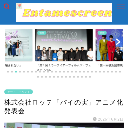
映画
映画
れない」
「第１回ミラーライアーフィルムズ・フェ
「第一回横浜国際映画祭」
スティバル」
アート イベント
株式会社ロッテ「パイの実」アニメ化
発表会
2026年6月2日