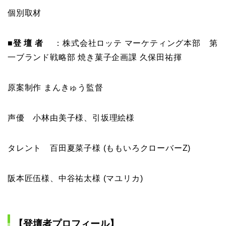
個別取材
■登 壇 者
：株式会社ロッテ マーケティング本部 第
一ブランド戦略部 焼き菓子企画課 久保田祐揮
原案制作 まんきゅう監督
声優 小林由美子様、引坂理絵様
タレント 百田夏菜子様 (ももいろクローバーZ)
阪本匠伍様、中谷祐太様 (マユリカ)
【登壇者プロフィール】