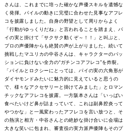
さんは、これまでに培った確かな声優スキルを遺憾な
く発揮。パイルの動きに完璧に合わせた見事なアフレ
コを披露しました。自身の野望として周りからよく
「行動がゆっくりだね」と言われることを踏まえ、パ
イの実と掛けて「サクサク動くぞ～！！」と叫ぶと、
プロの声優陣からも絶賛の声が上がりました。続いて
挑戦したマユリカの中谷さんは、キャラクターのパッ
ションに負けない全力の“ガチンコアフレコ”を炸裂。
「パイルとロクシーにとっては、パイの実の六角形が
ダイヤモンドみたいに魅力的に見えていると思うの
で、様々なアクセサリーと掛けてみました」とロマン
チックなアフレコを披露。一方阪本さんは「いっぱい
食べたいけど鼻が詰まっていて、これは副鼻腔炎って
やつかな」と一風変わったアフレコを言い放つと、そ
の熱演と相方・中谷さんとの絶妙な掛け合いに会場は
大きな笑いに包まれ、審査役の実力派声優陣もそのプ