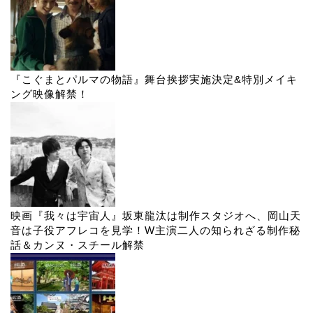
『こぐまとパルマの物語』舞台挨拶実施決定&特別メイキ
ング映像解禁！
映画『我々は宇宙人』坂東龍汰は制作スタジオへ、岡山天
音は子役アフレコを見学！W主演二人の知られざる制作秘
話＆カンヌ・スチール解禁