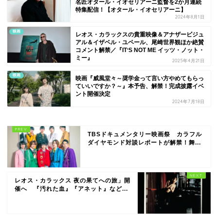
名匠オタール・イオセリアーニ監督を2か月連続
特集配信！【オタール・イオセリアーニ】
2024年8月1日
映画
レオス・カラックスの貴重映像＆アナザービジュ
アル＆イザベル・ユペール、尾崎世界観ほか絶賛
コメント解禁／『ITʻS NOT ME イッツ・ノット・
ミー』
2025年4月21日
映画
映画『威風堂々～奨学金って言い方やめてもらっ
ていいですか？～』本予告、解禁！完成披露イベ
ント開催決定
2024年7月18日
TBSドキュメンタリー映画祭 カラフル
ダイヤモンド対談レポートが解禁！舞...
レオス・カラックス 夜の果てへの旅」開
催へ 『汚れた血』『アネット』など...