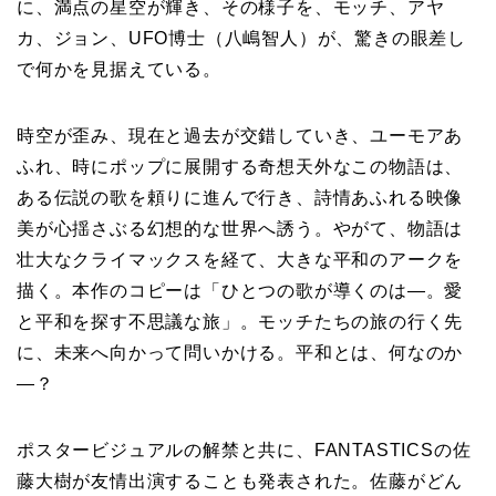
に、満点の星空が輝き、その様子を、モッチ、アヤ
カ、ジョン、UFO博士（八嶋智人）が、驚きの眼差し
で何かを見据えている。
時空が歪み、現在と過去が交錯していき、ユーモアあ
ふれ、時にポップに展開する奇想天外なこの物語は、
ある伝説の歌を頼りに進んで行き、詩情あふれる映像
美が心揺さぶる幻想的な世界へ誘う。やがて、物語は
壮大なクライマックスを経て、大きな平和のアークを
描く。本作のコピーは「ひとつの歌が導くのは―。愛
と平和を探す不思議な旅」。モッチたちの旅の行く先
に、未来へ向かって問いかける。平和とは、何なのか
―？
ポスタービジュアルの解禁と共に、FANTASTICSの佐
藤大樹が友情出演することも発表された。佐藤がどん