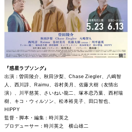
『惑星ラブソング』
出演：曽田陵介、秋田汐梨、Chase Ziegler、八嶋智
人、西川諄、Raimu、谷村美月、佐藤大樹（友情出
演）、川平慈英、さいねい龍二、塚本恋乃葉、西村瑞
樹、キコ・ウィルソン、松本裕見子、田口智也、
HIPPY
監督・脚本・編集：時川英之
プロデューサー：時川英之 横山雄二