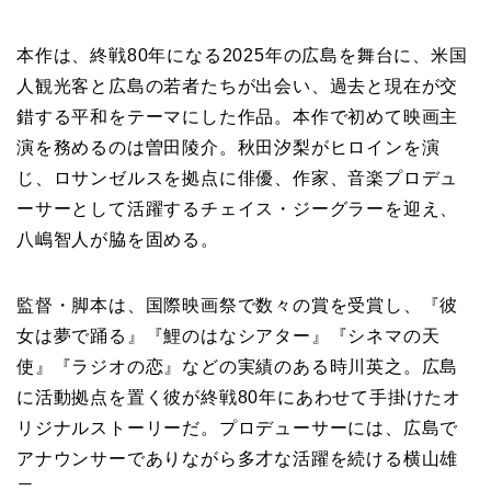
本作は、終戦80年になる2025年の広島を舞台に、米国
人観光客と広島の若者たちが出会い、過去と現在が交
錯する平和をテーマにした作品。本作で初めて映画主
演を務めるのは曽田陵介。秋田汐梨がヒロインを演
じ、ロサンゼルスを拠点に俳優、作家、音楽プロデュ
ーサーとして活躍するチェイス・ジーグラーを迎え、
八嶋智人が脇を固める。
監督・脚本は、国際映画祭で数々の賞を受賞し、『彼
女は夢で踊る』『鯉のはなシアター』『シネマの天
使』『ラジオの恋』などの実績のある時川英之。広島
に活動拠点を置く彼が終戦80年にあわせて手掛けたオ
リジナルストーリーだ。プロデューサーには、広島で
アナウンサーでありながら多才な活躍を続ける横山雄
二。