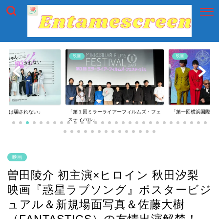
映画
映画
には騙されない」
「第１回ミラーライアーフィルムズ・フェ
「第一回横浜国際映画
スティバル」
映画
曽田陵介 初主演×ヒロイン 秋田汐梨
映画『惑星ラブソング』ポスタービジ
ュアル＆新規場面写真＆佐藤大樹
（FANTASTICS）の友情出演解禁！