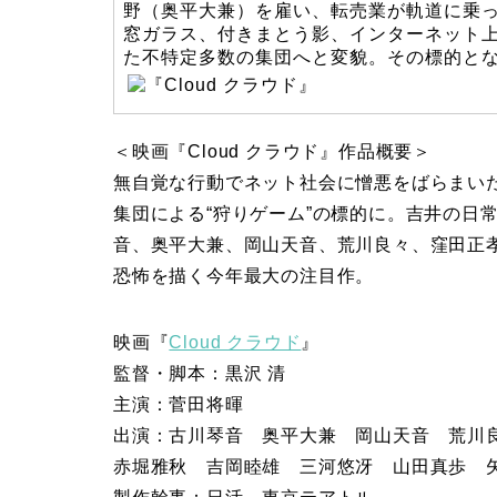
野（奥平大兼）を雇い、転売業が軌道に乗
窓ガラス、付きまとう影、インターネット
た不特定多数の集団へと変貌。その標的と
＜映画『Cloud クラウド』作品概要＞
無自覚な行動でネット社会に憎悪をばらまい
集団による“狩りゲーム”の標的に。吉井の日
音、奥平大兼、岡山天音、荒川良々、窪田正
恐怖を描く今年最大の注目作。
映画『
Cloud クラウド
』
監督・脚本：黒沢 清
主演：菅田将暉
出演：古川琴音 奥平大兼 岡山天音 荒川
赤堀雅秋 吉岡睦雄 三河悠冴 山田真歩 