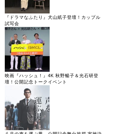
『ドラマなふたり』犬山紙子登壇！カップル
試写会
映画『ハッシュ！』4K 秋野暢子＆光石研登
壇！公開記念トークイベント
八月の声を運ぶ男 公開記念舞台挨拶 実施決