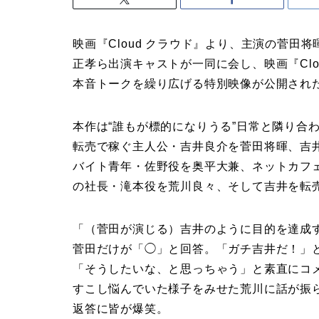
映画『Cloud クラウド』より、主演の菅
正孝ら出演キャストが一同に会し、映画『Clo
本音トークを繰り広げる特別映像が公開され
本作は“誰もが標的になりうる”日常と隣り合
転売で稼ぐ主人公・吉井良介を菅田将暉、吉
バイト青年・佐野役を奥平大兼、ネットカフ
の社長・滝本役を荒川良々、そして吉井を転
「（菅田が演じる）吉井のように目的を達成
菅田だけが「◯」と回答。「ガチ吉井だ！」
「そうしたいな、と思っちゃう」と素直にコ
すこし悩んでいた様子をみせた荒川に話が振
返答に皆が爆笑。