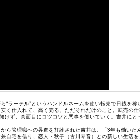
ら“ラーテル”というハンドルネームを使い転売で日銭を稼
。安く仕入れて、高く売る、ただそれだけのこと。転売の仕
を傾けず、真面目にコツコツと悪事を働いていく。吉井にと
）から管理職への昇進を打診された吉井は、「3年も働いた
所兼自宅を借り、恋人・秋子（古川琴音）との新しい生活を