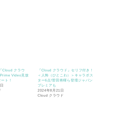
Cloud クラウ
『Cloud クラウド』セリフ付き！
rime Video見放
＜人怖（ひとこわ）＞キャラポス
タート！
ター6点!菅田将暉ら登壇ジャパン
9日
プレミアも
ド
2024年8月21日
Cloud クラウド