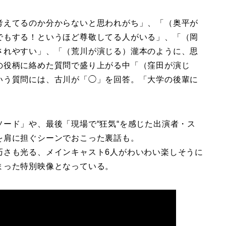
考えてるのか分からないと思われがち」、「（奥平が
でもする！というほど尊敬してる人がいる」、「（岡
されやすい」、「（荒川が演じる）瀧本のように、思
の役柄に絡めた質問で盛り上がる中「（窪田が演じ
いう質問には、古川が「◯」を回答。「大学の後輩に
ード」や、最後「現場で“狂気“を感じた出演者・ス
を肩に担ぐシーンでおこった裏話も。
巧さも光る、メインキャスト6人がわいわい楽しそうに
まった特別映像となっている。