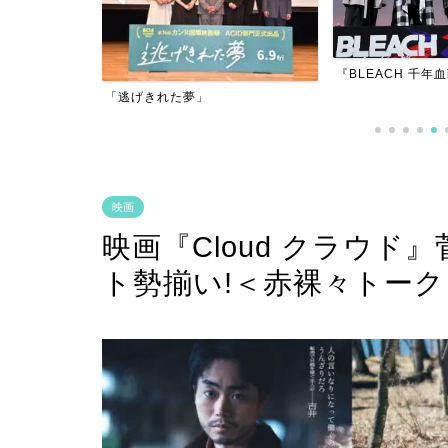
『BLEACH 千年血戦篇-訣別譚-』
『アダマン号に乗
映画
映画『Cloud クラウ
ト勢揃い!＜赤裸々トー