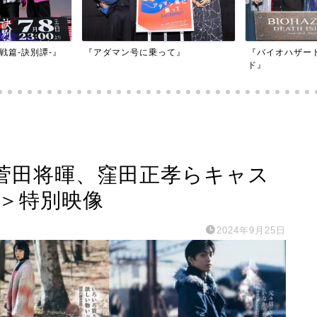
映画『もしかし
って』
『バイオハザード：デスアイラン
かもしれない』
ド』
ド』菅田将暉、窪田正孝らキャス
ク＞特別映像
2024年9月25日