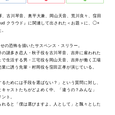
田将暉、古川琴音、奥平大兼、岡山天音、荒川良々、窪田
ud クラウド』に関連して出された＜お題＞に、◯×
た。
わせの恐怖を描いたサスペンス・スリラー。
井の謎多き恋人・秋子役を古川琴音、吉井に雇われた
ェで生活する男・三宅役を岡山天音、吉井が働く工場
売業に誘う先輩・村岡役を窪田正孝が演じている。
するためには手段を選ばない？」という質問に対し、
とキャストたちがどよめく中、「違うの？みんな」
メント。
られると「僕は選びますよ。人として」と飄々とした