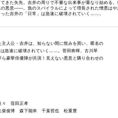
ってきた矢先、吉井の周りで不審な出来事が重なり始める。
上の悪意――。負のスパイラルによって増長された憎悪はや
なった吉井の「日常」は急速に破壊されていく……。
た主人公・吉井は、知らない間に恨みを買い、匿名の
常は急速に破壊されていく……。菅田将暉、古川琴
孝ら豪華俳優陣が共演！見えない悪意と隣り合わせの
良々 窪田正孝
矢柴俊博 森下能幸 千葉哲也 松重豊