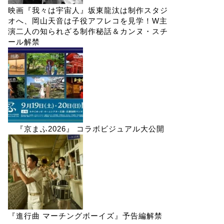
映画『我々は宇宙人』坂東龍汰は制作スタジ
オへ、岡山天音は子役アフレコを見学！W主
演二人の知られざる制作秘話＆カンヌ・スチ
ール解禁
『京まふ2026』 コラボビジュアル大公開
『進行曲 マーチングボーイズ』予告編解禁