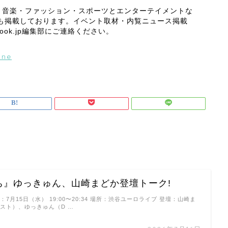
・音楽・ファッション・スポーツとエンターテイメントな
スも掲載しております。イベント取材・内覧ニュース掲載
outlook.jp編集部にご連絡ください。
ine
ち』ゆっきゅん、山崎まどか登壇トーク!
：7月15日（水） 19:00〜20:34 場所：渋谷ユーロライブ 登壇：山崎ま
ニスト）、ゆっきゅん（D …