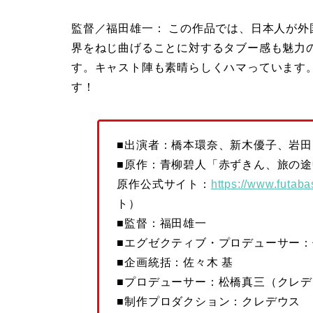
監督／福田雄一： この作品では、日本人が
界をねじ曲げることに対するタブー感も魅力
す。キャスト陣も素晴らしくハマっています
す！
■出演者：橋本環奈、新木優子、岩田
■原作：青柳碧人「赤ずきん、旅の
原作公式サイト：
https://www.futaba
ト）
■監督：福田雄一
■エグゼクティブ・プロデューサー：佐藤
■企画統括：佐々木 基
■プロデューサー：松橋真三（クレデ
■制作プロダクション：クレデウス