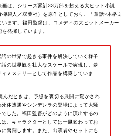
映画は、シリーズ累計33万部を超える大ヒット小説
青柳碧人／双葉社）を原作としており、「童話×本格ミ
ています。福田監督は、コメディの大ヒットメーカー
能を発揮しています。
童話の世界で起きる事件を解決していく様子
ぎ話の世界観を壮大なスケールで実現し、夢
ディミステリーとして作品を構築していま
読んだときは、予想を裏切る展開に驚かされ
の死体遭遇やシンデレラの登場によって大騒
ーでした。福田監督がどのように演出するの
んは、キャラクターとしては一風変わってお
めに奮闘します。また、出演者やセットにも