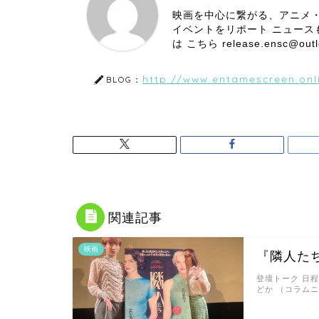
映画を中心に繋がる、アニメ
イベントをリポート ニュー
は こちら release.ensc@
http://www.entamescreen.onl
BLOG：
関連記事
映画
『隣人た
登壇トーク 日程
どか （コラム