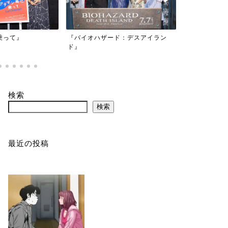
映画『もしか
乗って』
『バイオハザード：デスアイラン
かもしれない
ド』
検索
検索
最近の投稿