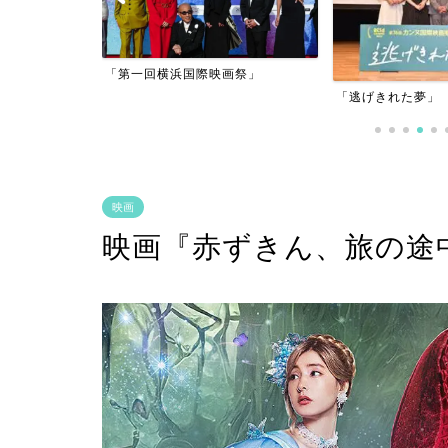
アーフィルム
「第一回横浜国際映画祭」
」
「逃げきれた夢」
映画
映画『赤ずきん、旅の途