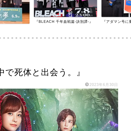
『BLEACH 千年血戦篇-訣別譚-』
『アダマン号に
中で死体と出会う。』
2023年6月30日