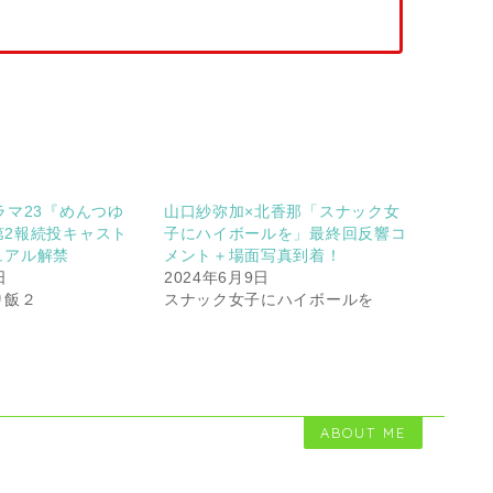
ラマ23『めんつゆ
山口紗弥加×北香那「スナック女
第2報続投キャスト
子にハイボールを」最終回反響コ
ュアル解禁
メント＋場面写真到着！
日
2024年6月9日
り飯２
スナック女子にハイボールを
ABOUT ME