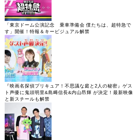
「東京ドーム公演記念 乗車準備会 僕たちは、超特急で
す」開催！特報＆キービジュアル解禁
『映画名探偵プリキュア！不思議な庭と2人の秘密』ゲス
ト声優に鬼頭明里&島﨑信長&内山昂輝 が決定！最新映像
と新スチールも解禁