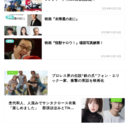
2024年4月21日
映画
映画『未帰還の友に』
2023年11月24日
映画
映画『怪獣ヤロウ！』場面写真解禁！
2024年12月14日
プロレス界の伝説“鉄の爪”フォン・エリ
ック一家、衝撃の実話を映画化
杢代和人、人混みでサンタクロース衣装
「楽しめました」 那須ほほみとTik...