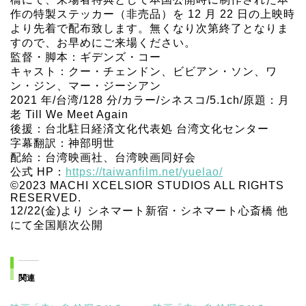
作の特製ステッカー（非売品）を 12 月 22 日の上映時
より先着で配布致します。無くなり次第終了となりま
すので、お早めにご来場ください。
監督・脚本：ギデンズ・コー
キャスト：クー・チェンドン、ビビアン・ソン、ワ
ン・ジン、マー・ジーシアン
2021 年/台湾/128 分/カラー/シネスコ/5.1ch/原題：月
老 Till We Meet Again
後援：台北駐日経済文化代表処 台湾文化センター
字幕翻訳：神部明世
配給：台湾映画社、台湾映画同好会
公式 HP：
https://taiwanfilm.net/yuelao/
©2023 MACHI XCELSIOR STUDIOS ALL RIGHTS
RESERVED.
12/22(金)より シネマート新宿・シネマート心斎橋 他
にて全国順次公開
関連