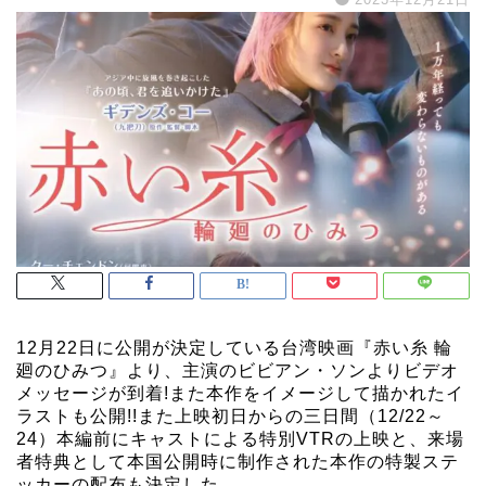
12月22日に公開が決定している台湾映画『赤い糸 輪
廻のひみつ』より、主演のビビアン・ソンよりビデオ
メッセージが到着!また本作をイメージして描かれたイ
ラストも公開!!また上映初日からの三日間（12/22～
24）本編前にキャストによる特別VTRの上映と、来場
者特典として本国公開時に制作された本作の特製ステ
ッカーの配布も決定した。