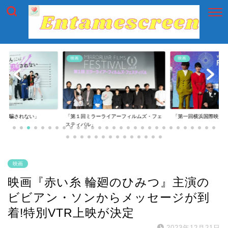
映画
映画
には騙されない」
「第１回ミラーライアーフィルムズ・フェ
「第一回横浜国際映画
スティバル」
映画
映画『赤い糸 輪廻のひみつ』主演の
ビビアン・ソンからメッセージが到
着!特別VTR上映が決定
2023年12月21日