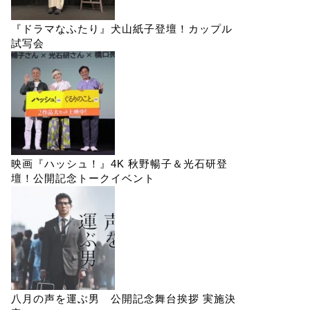
『ドラマなふたり』犬山紙子登壇！カップル
試写会
映画『ハッシュ！』4K 秋野暢子＆光石研登
壇！公開記念トークイベント
八月の声を運ぶ男 公開記念舞台挨拶 実施決