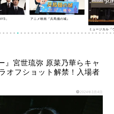
俑の城』
劇場アニメ「青
けシスターの夢
ミュージカル『ヴィンチェンツォ』
ー』宮世琉弥 原菜乃華らキャ
ラオフショット解禁！入場者
2024年3月4日