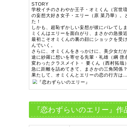
STORY
学校イチのさわやか王子・オミくん（宮世琉
の妄想大好き女子・エリー（原 菜乃華）。
た！
しかも、超恥ずかしい妄想が彼にバレてし
ミくんはエリーを面白がり、まさかの急接
最初こそオミくんの裏の顔にショックを受
んでいく。
さらに、オミくんをきっかけに、美少女だ
途に紗羅に想いを寄せる先輩・礼雄（綱 啓
変わったクラスメイト・ 要くん（西村拓哉）
急に距離を詰めてきて、まさかの三角関係
果たして、オミくんとエリーの恋の行方は…
『恋わずらいのエリー』作