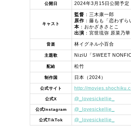
2024年3月15日公開予定
公開日
監督
：三木康一郎
原作
：藤もも「恋わずら
キャスト
本
：おかざきさとこ
出演
：宮世琉弥 原菜乃華
林イグネル小百合
音楽
NiziU「SWEET NO
主題歌
松竹
配給
日本（2024）
制作国
http://movies.shochiku.c
公式サイト
@_lovesickellie_
公式X
@_lovesickellie_
公式Instagram
@_lovesickellie_
公式TikTok