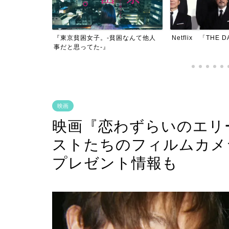
困なんて他人
Netflix 「THE DAYS」
アニメ映画『兵馬
映画
映画『恋わずらいのエリ
ストたちのフィルムカメ
プレゼント情報も