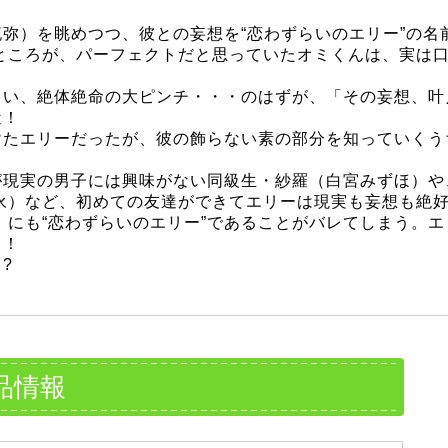
弥）を眺めつつ、彼との妄想を“恋わずらいのエリー”の名
ところが、パーフェクトだと思っていたオミくんは、実は
まい、絶体絶命の大ピンチ・・・のはずが、「その妄想、叶
近！
けたエリーだったが、彼の飾らない素の部分を知っていくう
が現実の男子には興味がない同級生・紗羅（白宮みずほ）や
永）など、初めての友達ができてエリーは現実も妄想も絶
にも“恋わずらいのエリー”であることがバレてしまう
？！
?
品情報