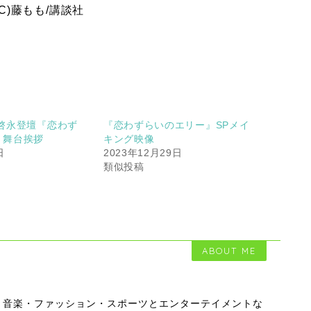
C)藤もも/講談社
啓永登壇『恋わず
『恋わずらいのエリー』SPメイ
』舞台挨拶
キング映像
日
2023年12月29日
類似投稿
ABOUT ME
・音楽・ファッション・スポーツとエンターテイメントな