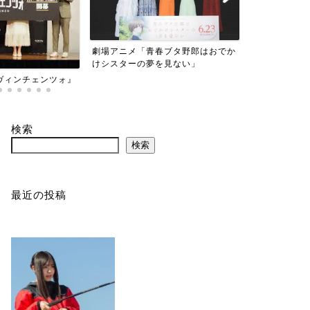
春ブタ野郎はおでか
劇場版「グリッドマンユニバース」
映画「いちば
を見ない」
検索
検索
最近の投稿