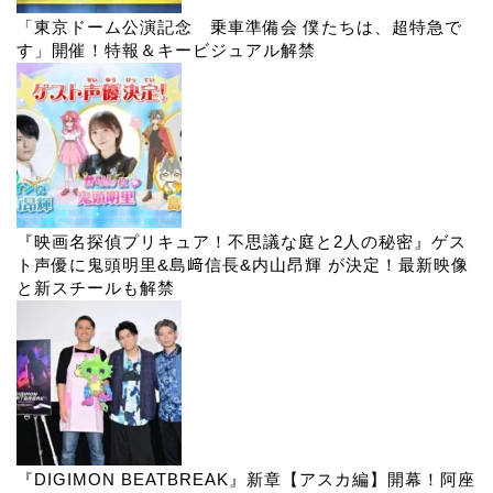
「東京ドーム公演記念 乗車準備会 僕たちは、超特急で
す」開催！特報＆キービジュアル解禁
『映画名探偵プリキュア！不思議な庭と2人の秘密』ゲス
ト声優に鬼頭明里&島﨑信長&内山昂輝 が決定！最新映像
と新スチールも解禁
『DIGIMON BEATBREAK』新章【アスカ編】開幕！阿座