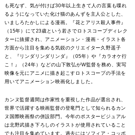
も死なず、気が付けば30年以上生きて人の言葉も喋れ
るようになっていた化け猫のあんずを主人公とした、
いましろたかしによる漫画。『花とアリス殺人事件』
（15年）にて23歳という若さでロトスコープディレク
ターに抜擢され、アニメーション・漫画・イラスト各
方面から注目を集める気鋭のクリエイター久野遥子
と、『リンダリンダリンダ』（05年）や『カラオケ行
こ！』（24年）などの山下敦弘がW監督を務め、実写
映像を元にアニメに描き起こすロトスコープの手法を
用いてアニメーション映画化しました。
カンヌ監督週間は作家性を重視した作品が選出され、
世界で活躍する映画監督の登竜門として知られるカン
ヌ国際映画祭の併設部門。今年のポスタービジュアル
は北野武描き下ろしのイラストが使用されていること
でも注目を集めています。過去にはソフィア・コッポ