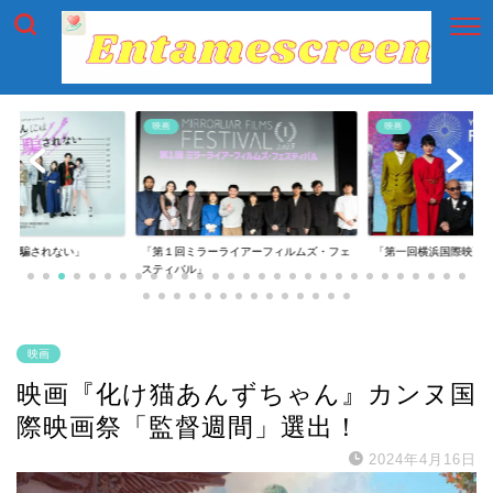
映画
映画
には騙されない」
「第１回ミラーライアーフィルムズ・フェ
「第一回横浜国際映画
スティバル」
映画
映画『化け猫あんずちゃん』カンヌ国
際映画祭「監督週間」選出！
2024年4月16日