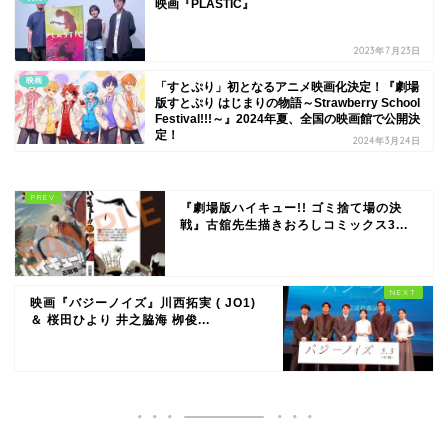
映画『PLASTIC』
2023年7月23日
映画
「すとぷり」初となるアニメ映画化決定！『劇場
版すとぷり はじまりの物語～Strawberry School
Festival!!!～』2024年夏、全国の映画館で公開決
定！
2024年3月24日
『劇場版ハイキュー!! ゴミ捨て場の決
戦』古舘先生描きおろしコミックス3...
映画『バジーノイズ』川西拓実 ( JO1)
＆ 桜田ひより 井之脇海 栁俊...