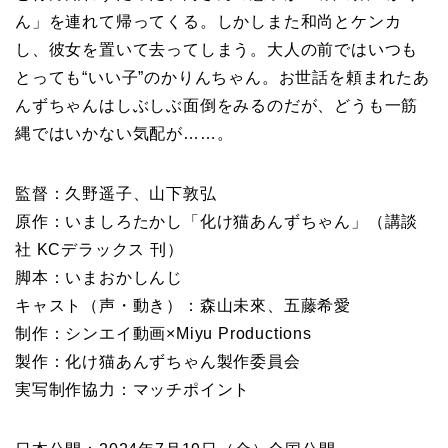
ん」を連れて帰ってくる。しかしまた和尚とケンカ
し、彼女を置いて去ってしまう。大人の前ではいつも
とっても“いい子”のかりんちゃん。お世話を頼まれたあ
んずちゃんはしぶしぶ面倒をみるのだが、どうも一筋
縄ではいかない気配が……。
監督：久野遥子、山下敦弘
原作：いましろたかし「化け猫あんずちゃん」（講談
社 KCデラックス 刊）
脚本：いまおかしんじ
キャスト（声・動き）：森山未來、五藤希愛
制作：シンエイ動画×Miyu Productions
製作：化け猫あんずちゃん製作委員会
実写制作協力：マッチポイント