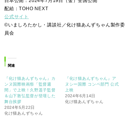
日本公開：2024年7月19日（金）全国公開
配給：TOHO NEXT
公式サイト
©いましろたかし・講談社／化け猫あんずちゃん製作委
員会
関連
『化け猫あんずちゃん』カ
『化け猫あんずちゃん』ア
ンヌ国際映画祭「監督週
ヌシー国際 コンペ部門 公式
間」で上映！久野遥⼦監督
上映
＆⼭下敦弘監督が登壇した
2024年6月14日
舞台挨拶
化け猫あんずちゃん
2024年5月22日
化け猫あんずちゃん