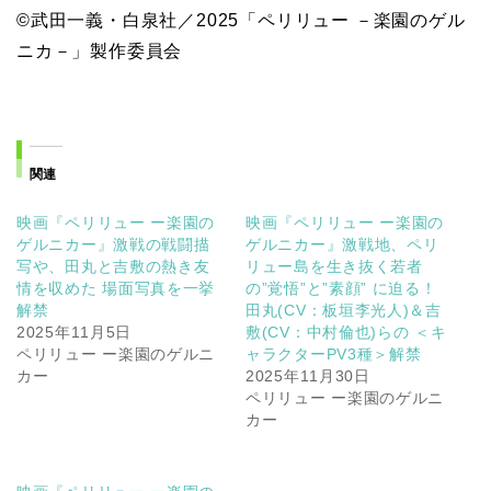
©武田一義・白泉社／2025「ペリリュー －楽園のゲル
ニカ－」製作委員会
関連
映画『ペリリュー ー楽園の
映画『ペリリュー ー楽園の
ゲルニカー』激戦の戦闘描
ゲルニカー』激戦地、ペリ
写や、田丸と吉敷の熱き友
リュー島を生き抜く若者
情を収めた 場面写真を一挙
の”覚悟”と”素顔” に迫る！
解禁
田丸(CV：板垣李光人)＆吉
2025年11月5日
敷(CV：中村倫也)らの ＜キ
ペリリュー ー楽園のゲルニ
ャラクターPV3種＞解禁
カー
2025年11月30日
ペリリュー ー楽園のゲルニ
カー