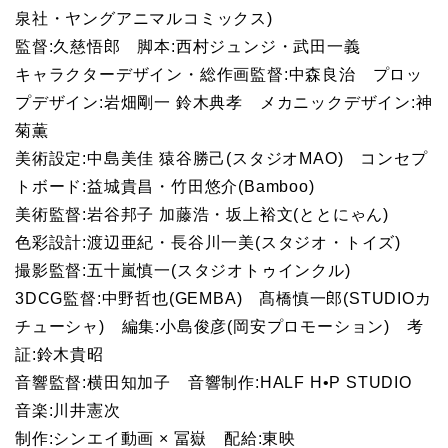
泉社・ヤングアニマルコミックス)
監督:久慈悟郎 脚本:西村ジュンジ・武田一義
キャラクターデザイン・総作画監督:中森良治 プロッ
プデザイン:岩畑剛一 鈴木典孝 メカニックデザイン:神
菊薫
美術設定:中島美佳 猿谷勝己(スタジオMAO) コンセプ
トボード:益城貴昌・竹田悠介(Bamboo)
美術監督:岩谷邦子 加藤浩・坂上裕文(ととにゃん)
色彩設計:渡辺亜紀・長谷川一美(スタジオ・トイズ)
撮影監督:五十嵐慎一(スタジオトゥインクル)
3DCG監督:中野哲也(GEMBA) 髙橋慎一郎(STUDIOカ
チューシャ) 編集:小島俊彦(岡安プロモーション) 考
証:鈴木貴昭
音響監督:横田知加子 音響制作:HALF H•P STUDIO
音楽:川井憲次
制作:シンエイ動画 × 冨嶽 配給:東映