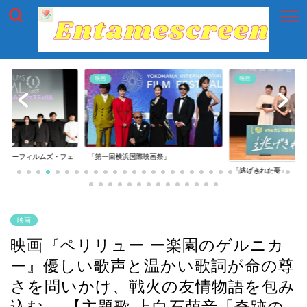
映画
映画
イアーフィルムズ・フェ
「第一回横浜国際映画祭」
「逃げきれた夢」
映画
映画『ペリリュー ー楽園のゲルニカ
ー』優しい歌声と温かい歌詞が命の尊
さを問いかけ、戦火の友情物語を包み
込む。 【主題歌 上白石萌音「奇跡の