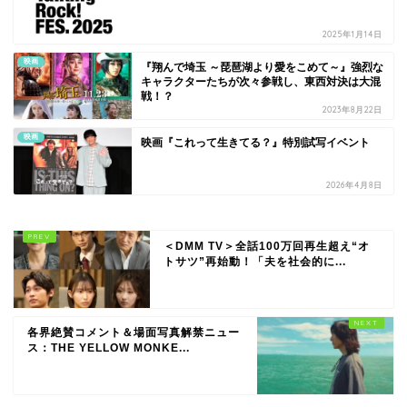
2025年1月14日
映画
『翔んで埼玉 ～琵琶湖より愛をこめて～』強烈な
キャラクターたちが次々参戦し、東西対決は大混
戦！？
2023年8月22日
映画
映画『これって生きてる？』特別試写イベント
2026年4月8日
＜DMM TV＞全話100万回再生超え“オ
トサツ”再始動！「夫を社会的に...
各界絶賛コメント＆場面写真解禁ニュー
ス：THE YELLOW MONKE...