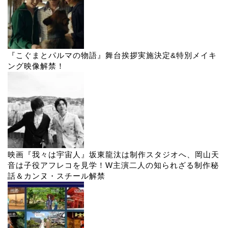
『こぐまとパルマの物語』舞台挨拶実施決定&特別メイキ
ング映像解禁！
映画『我々は宇宙人』坂東龍汰は制作スタジオへ、岡山天
音は子役アフレコを見学！W主演二人の知られざる制作秘
話＆カンヌ・スチール解禁