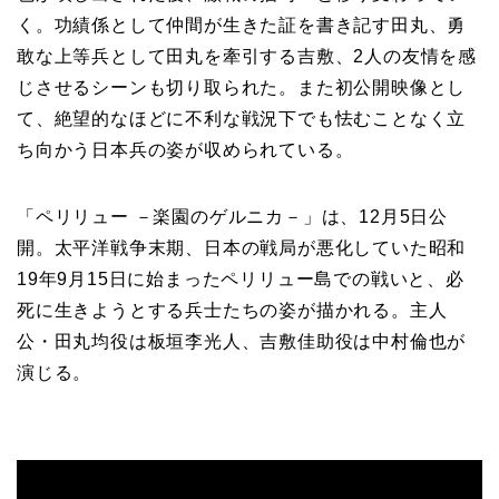
く。功績係として仲間が生きた証を書き記す田丸、勇
敢な上等兵として田丸を牽引する吉敷、2人の友情を感
じさせるシーンも切り取られた。また初公開映像とし
て、絶望的なほどに不利な戦況下でも怯むことなく立
ち向かう日本兵の姿が収められている。
「ペリリュー －楽園のゲルニカ－」は、12月5日公
開。太平洋戦争末期、日本の戦局が悪化していた昭和
19年9月15日に始まったペリリュー島での戦いと、必
死に生きようとする兵士たちの姿が描かれる。主人
公・田丸均役は
板垣李光人、吉敷佳助役は
中村倫也が
演じる。