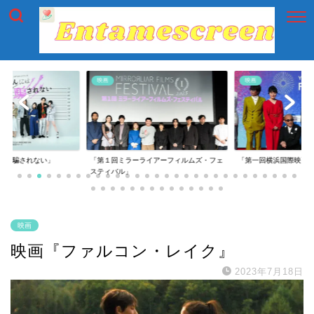
映画
映画
には騙されない」
「第１回ミラーライアーフィルムズ・フェ
「第一回横浜国際映画
スティバル」
映画
映画『ファルコン・レイク』
2023年7月18日