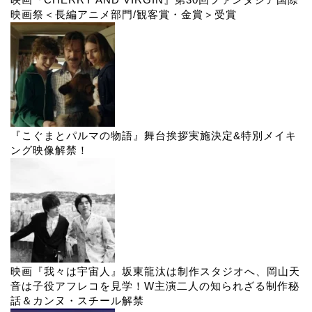
映画祭＜長編アニメ部門/観客賞・金賞＞受賞
『こぐまとパルマの物語』舞台挨拶実施決定&特別メイキ
ング映像解禁！
映画『我々は宇宙人』坂東龍汰は制作スタジオへ、岡山天
音は子役アフレコを見学！W主演二人の知られざる制作秘
話＆カンヌ・スチール解禁