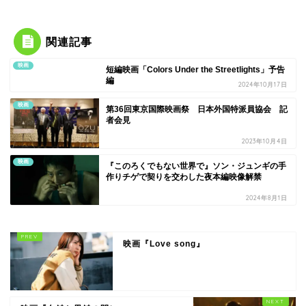
関連記事
映画
短編映画「Colors Under the Streetlights」予告
編
2024年10月17日
映画
第36回東京国際映画祭 日本外国特派員協会 記
者会見
2023年10月4日
映画
『このろくでもない世界で』ソン・ジュンギの手
作りチゲで契りを交わした夜本編映像解禁
2024年8月1日
映画『Love song』