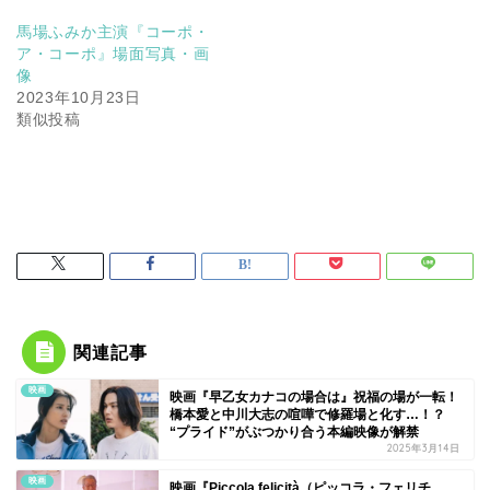
馬場ふみか主演『コーポ・
ア・コーポ』場面写真・画
像
2023年10月23日
類似投稿
関連記事
映画
映画『早乙女カナコの場合は』祝福の場が一転！
橋本愛と中川大志の喧嘩で修羅場と化す…！？
“プライド”がぶつかり合う本編映像が解禁
2025年3月14日
映画
映画『Piccola felicità（ピッコラ・フェリチ