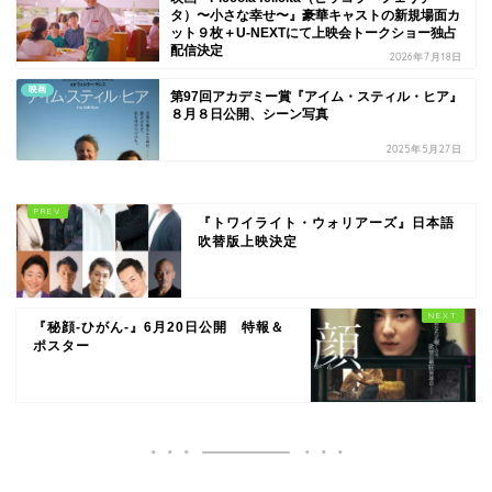
タ）〜小さな幸せ〜』豪華キャストの新規場面カ
ット９枚＋U-NEXTにて上映会トークショー独占
配信決定
2026年7月18日
映画
第97回アカデミー賞『アイム・スティル・ヒア』
８月８日公開、シーン写真
2025年5月27日
『トワイライト・ウォリアーズ』日本語
吹替版上映決定
『秘顔-ひがん-』6月20日公開 特報＆
ポスター