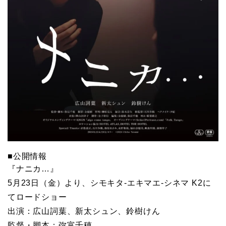
■公開情報
『ナニカ…』
5月23日（金）より、シモキタ-エキマエ-シネマ K2に
てロードショー
出演：広山詞葉、新太シュン、鈴樹けん
監督・脚本：弥富千穂