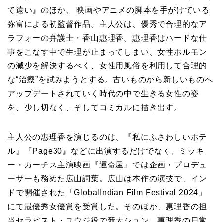
て遠い』のほか、 映画やアニメの脚本を手がけている
弥富による初監督作品。主人公は、優秀で合理的なア
ラフォーの弁護士・香山惠理香。惠理香はハードな仕
事をこなす中で生理が止まってしまい、女性ホルモン
の減少を解決するべく、女性用風俗を利用して合理的
な“治療”を試みようとする。古いものから新しいものへ
アップデートされていく時代の中で生きる女性の姿
を、少し切なく、そしてコミカルに描き出す。
主人公の惠理香を演じるのは、『私にふさわしいホテ
ル』『Page30』などに出演するだけでなく、ミッキ
ー・カーチス主演映画『運命屋』では企画・プロデュ
ーサーも務めた広山詞葉。広山は本作の演技で、イン
ドで開催された「GlobalIndian Film Festival 2024」
にて最優秀女優賞を受賞した。そのほか、惠理香の担
当セラピスト・ユウジ役で新太シュン、惠理香の日常