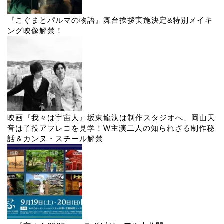
『こぐまとパルマの物語』舞台挨拶実施決定&特別メイキ
ング映像解禁！
映画『我々は宇宙人』坂東龍汰は制作スタジオへ、岡山天
音は子役アフレコを見学！W主演二人の知られざる制作秘
話＆カンヌ・スチール解禁