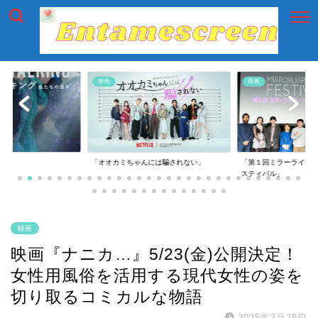
映画
映画
には騙されない」
「第１回ミラーライアーフィルムズ・フェ
「第一回横浜国際映画
スティバル」
映画
映画『ナニカ…』5/23(金)公開決定！
女性用風俗を活用する現代女性の姿を
切り取るコミカルな物語
2025年3月28日