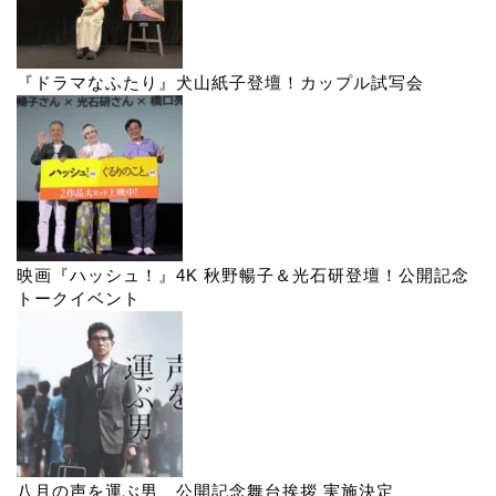
『ドラマなふたり』犬山紙子登壇！カップル試写会
映画『ハッシュ！』4K 秋野暢子＆光石研登壇！公開記念
トークイベント
八月の声を運ぶ男 公開記念舞台挨拶 実施決定