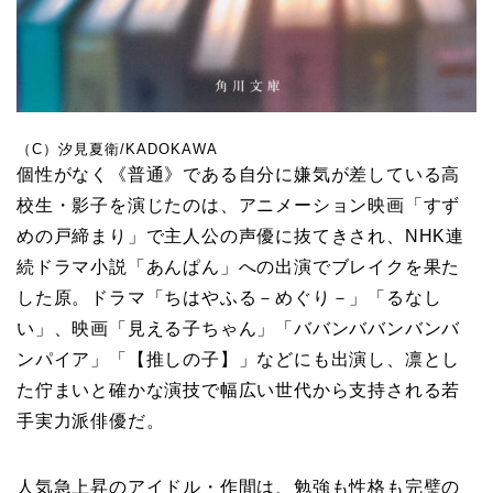
（C）汐見夏衛/KADOKAWA
個性がなく《普通》である自分に嫌気が差している高
校生・影子を演じたのは、アニメーション映画「すず
めの戸締まり」で主人公の声優に抜てきされ、NHK連
続ドラマ小説「あんぱん」への出演でブレイクを果た
した原。ドラマ「ちはやふる－めぐり－」「るなし
い」、映画「見える子ちゃん」「ババンババンバンバ
ンパイア」「【推しの子】」などにも出演し、凛とし
た佇まいと確かな演技で幅広い世代から支持される若
手実力派俳優だ。
人気急上昇のアイドル・作間は、勉強も性格も完璧の