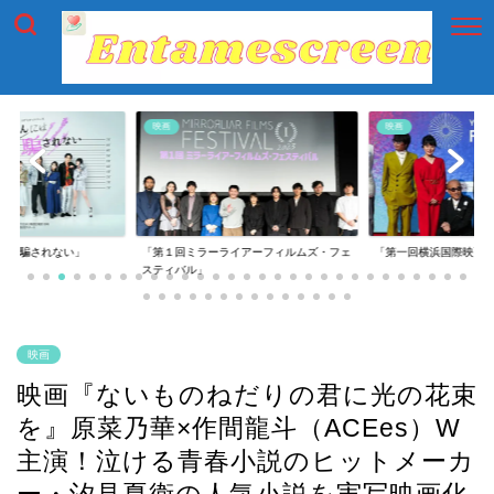
映画
映画
には騙されない」
「第１回ミラーライアーフィルムズ・フェ
「第一回横浜国際映画
スティバル」
映画
映画『ないものねだりの君に光の花束
を』原菜乃華×作間龍斗（ACEes）W
主演！泣ける青春小説のヒットメーカ
ー・汐見夏衛の人気小説を実写映画化