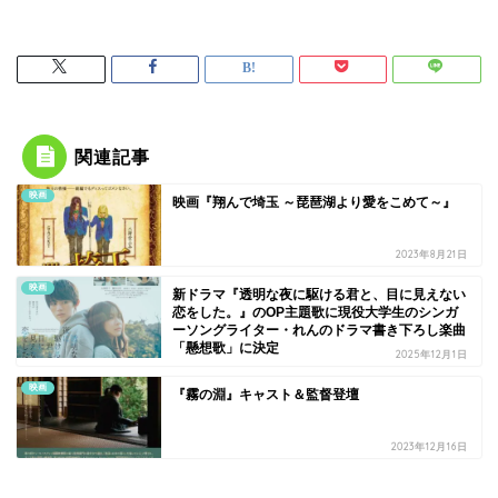
関連記事
映画
映画『翔んで埼玉 ～琵琶湖より愛をこめて～』
2023年8月21日
映画
新ドラマ『透明な夜に駆ける君と、目に見えない
恋をした。』のOP主題歌に現役大学生のシンガ
ーソングライター・れんのドラマ書き下ろし楽曲
「懸想歌」に決定
2025年12月1日
映画
『霧の淵』キャスト＆監督登壇
2023年12月16日