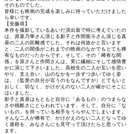
そのものでした。
皆様にも映画の完成を楽しみに待っていただけました
ら幸いです。
【安藤尋】
本作を撮影しているあいだ演出面で特に考えていたの
は、原菜乃華さん演じる影子と作間龍斗さん演じる真
昼の二人の距離感でした。それは何故かと言います
と、二人の関係がこれまでの映画のなかでもとても稀
有なものだったからです。そして、その「稀有な関
係」を原さんと作間さんは、実に繊細にそして感情豊
かに演じて下さいました。高校生の二人が互いを思い
やり、支え合い、山のなかを一歩ずつ歩いてゆく姿
は、（監督の自分が言うのもなんですが）とてもいと
おしく、切なく、かけがえのない二人が確かにそこに
はいました。
影子と真昼はもともと自分に「あるもの」のつまらな
さや残酷さにとらわれています。そして、自分に「な
いもの」を持っている相手をうらやんでしまいます。
そんな二人が稀有で、かけがえのない二人となってゆ
く過程を、みなさんにも見守って頂けたらと思ってい
ます。