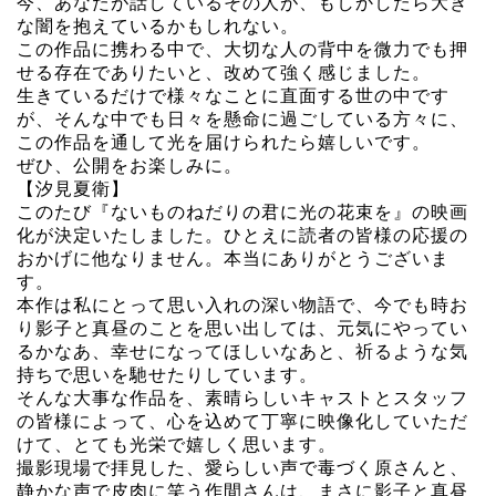
今、あなたが話しているその人が、もしかしたら大き
な闇を抱えているかもしれない。
この作品に携わる中で、大切な人の背中を微力でも押
せる存在でありたいと、改めて強く感じました。
生きているだけで様々なことに直面する世の中です
が、そんな中でも日々を懸命に過ごしている方々に、
この作品を通して光を届けられたら嬉しいです。
ぜひ、公開をお楽しみに。
【汐見夏衛】
このたび『ないものねだりの君に光の花束を』の映画
化が決定いたしました。ひとえに読者の皆様の応援の
おかげに他なりません。本当にありがとうございま
す。
本作は私にとって思い入れの深い物語で、今でも時お
り影子と真昼のことを思い出しては、元気にやってい
るかなあ、幸せになってほしいなあと、祈るような気
持ちで思いを馳せたりしています。
そんな大事な作品を、素晴らしいキャストとスタッフ
の皆様によって、心を込めて丁寧に映像化していただ
けて、とても光栄で嬉しく思います。
撮影現場で拝見した、愛らしい声で毒づく原さんと、
静かな声で皮肉に笑う作間さんは、まさに影子と真昼