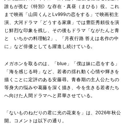
誰もが羨む《特別》な存在・真昼（まひる）役。これ
まで映画「山田くんとLv999の恋をする」で映画初主
演、大河ドラマ「どうする家康」では豊臣秀頼役を演
じ鮮烈な印象を残し、その後もドラマ「ながたんと青
と いちかの料理帖2」、「月夜行路 答えは名作の中
に」など俳優としても躍進し続けている。
メガホンを取るのは、「blue」「僕は妹に恋をする」
「海を感じる時」など、若者の揺れ動く心情や輝きを
描くことに定評のある安藤尋。青春期の主人公たちの
等身大の悩みや葛藤を深く描き、今を生きる若者たち
へ向けた人間ドラマへと昇華させている。
「ないものねだりの君に光の花束を」は、2026年秋公
開。コメントは以下の通り。