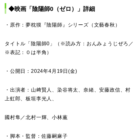
◆映画「陰陽師0（ゼロ）」詳細
・原作：夢枕獏『陰陽師』シリーズ（文藝春秋）
タイトル「陰陽師0」（※読み方：おんみょうじぜろ／
※表記：０は半角）
・公開日：2024年4月19日(金)
・出演者：山﨑賢人、染谷将太、奈緒、安藤政信、村
上虹郎、板垣李光人、
國村隼／北村一輝、小林薫
・脚本・監督：佐藤嗣麻子