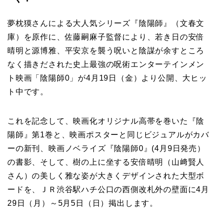
夢枕獏さんによる大人気シリーズ『陰陽師』（文春文
庫）を原作に、佐藤嗣麻子監督により、若き日の安倍
晴明と源博雅、平安京を襲う呪いと陰謀が余すところ
なく描きだされた史上最強の呪術エンターテインメン
ト映画「陰陽師0」が4月19日（金）より公開、大ヒッ
ト中です。
これを記念して、映画化オリジナル高帯を巻いた『陰
陽師』第1巻と、映画ポスターと同じビジュアルがカバ
ーの新刊、映画ノベライズ『陰陽師0』(4月9日発売）
の書影、そして、樹の上に坐する安倍晴明（山﨑賢人
さん）の美しく雅な姿が大きくデザインされた大型ボ
ードを、ＪＲ渋谷駅ハチ公口の西側改札外の壁面に4月
29日（月）～5月5日（日）掲出します。