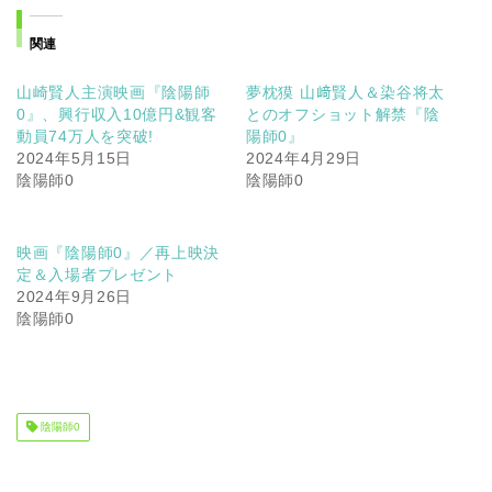
関連
山崎賢人主演映画『陰陽師
夢枕獏 山﨑賢人＆染谷将太
0』、興行収入10億円&観客
とのオフショット解禁『陰
動員74万人を突破!
陽師0』
2024年5月15日
2024年4月29日
陰陽師0
陰陽師0
映画『陰陽師0』／再上映決
定＆入場者プレゼント
2024年9月26日
陰陽師0
陰陽師0