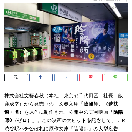
株式会社文藝春秋（本社：東京都千代田区 社長：飯
窪成幸）から発売中の、文春文庫
『陰陽師』（夢枕
獏・著
）を原作に制作され、公開中の実写映画
「陰陽
師0（ゼロ）」
。この映画の大ヒットを記念して、ＪＲ
渋谷駅ハチ公改札に原作文庫『陰陽師』の大型広告