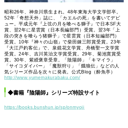
昭和26年、神奈川県生まれ。48年東海大学文学部卒。
52年「奇想天外」誌に、「カエルの死」を書いてデビ
ュー。平成元年『上弦の月を喰べる獅子』で日本SF大
賞、翌2年に星雲賞（日本長編部門）受賞。翌3年「上
段の突きを喰らう猪獅子」で星雲賞（日本短編部門）
受賞。10年『神々の山嶺』で柴田錬三郎賞受賞。23年
『大江戸釣客伝』で、泉鏡花文学賞、舟橋聖一文学賞
受賞。24年、吉川英治文学賞受賞。29年、菊池寛賞受
賞。30年、紫綬褒章受章。「陰陽師」「キマイラ」
「サイコダイバー」「魔獣狩り」「餓狼伝」などの人
気シリーズ作品を次々に発表。公式Blog（酔魚亭）
http://www.yumemakurabaku.com/
◆書籍『陰陽師』シリーズ特設サイト
https://books.bunshun.jp/sp/onmyoji