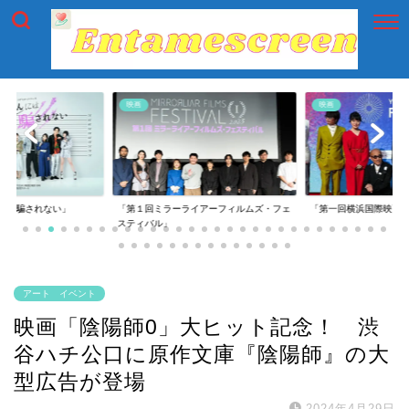
映画
映画
には騙されない」
「第１回ミラーライアーフィルムズ・フェ
「第一回横浜国際映画
スティバル」
アート イベント
映画「陰陽師0」大ヒット記念！ 渋
谷ハチ公口に原作文庫『陰陽師』の大
型広告が登場
2024年4月29日