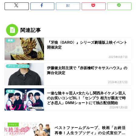
関連記事
映画
『牙狼〈GARO〉』シリーズ劇場版上映イベント
開催決定
2025年8月7日
アート イベント
伊藤健太郎主演で『赤坂檜町テキサスハウス』の
舞台化決定
2026年2月12日
映画
一途な陰キャ芸人×女たらし関西弁イケメン芸人
のお笑いコンビBL！「センプラ 相方が親友で時
どき恋人」DMMショートにて独占配信開始
2026年1月6日
ベストファームグループ、映画「お終活
再春！人生ラプソディ」の公式宣伝ア...