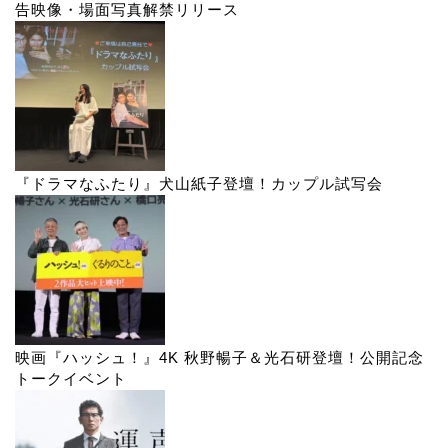
告映像・場面写真解禁リリース
『ドラマなふたり』犬山紙子登壇！カップル試写会
映画『ハッシュ！』4K 秋野暢子＆光石研登壇！公開記念
トークイベント