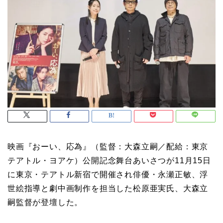
映画『おーい、応為』（監督：大森立嗣／配給：東京
テアトル・ヨアケ）公開記念舞台あいさつが11月15日
に東京・テアトル新宿で開催され俳優・永瀬正敏、浮
世絵指導と劇中画制作を担当した松原亜実氏、大森立
嗣監督が登壇した。