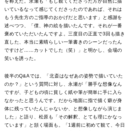
を称えた。永瀬も「もし観てくださった方が自然に描
いているなって感じてくださったのであれば、それは
もう先生方のご指導のおかげだと思います」と感謝を
述べつつ、「僕、神の絵を描いたんです。それが一番
褒めていただいたんですよ。三度目の正直で3回も描き
直した、本当に素晴らしい一筆書きのシーンだったん
ですけど……カットでした（笑）」と明かし、会場の
笑いを誘った。
後半のQ&Aでは、「北斎はなぜあの姿勢で描いていた
のか？」という質問に対し、永瀬が「勝手な想像なん
ですが、子どもの頃に貧しく紙や筆が簡単に手に入ら
なかったと思うんです。だから地面に指で描く癖が身
体に残っていたんじゃないか、と想像しながら演じま
した」と語り、松原も「その解釈、とても理にかなっ
ています」と頷く場面も。「1週前に初めて観て、今日