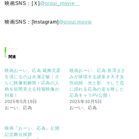
映画SNS：[Ｘ]
@oioui_movie
映画SNS：[Instagram]
@oioui.movie
関連
映画おーい、応為 葛飾北斎
映画おーい、応為 長澤まさ
を演じるのは永瀬正敏！さ
みが体現する謎多き天才女
らに映像初解禁！応為の人
性絵師 光と影、そして恋
柄を垣間見える特報映像が
に揺れる応為の姿を映した
到着！
応為キャラPV公開！
2025年5月19日
2025年10月5日
おーい、応為
おーい、応為
映画『おーい、応為』公開
記念舞台挨拶