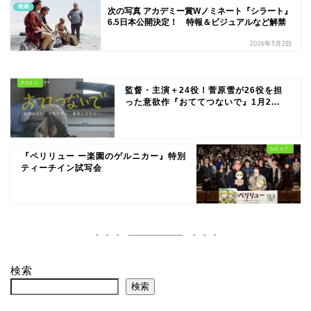
映画
次の写真 アカデミー賞Wノミネート『シラート』
6.5日本公開決定！ 特報＆ビジュアルなど解禁
2026年3月2日
監督・主演＋24役！菅原雪が26役を担
った意欲作『おててつないで』1月2...
『ペリリュー ー楽園のゲルニカー』特別
ティーチイン試写会
検索
検索