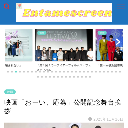
映画
映画
には騙されない」
「第１回ミラーライアーフィルムズ・フェ
「第一回横浜国際映画
スティバル」
映画
映画「おーい、応為」公開記念舞台挨
拶
2025年11月16日