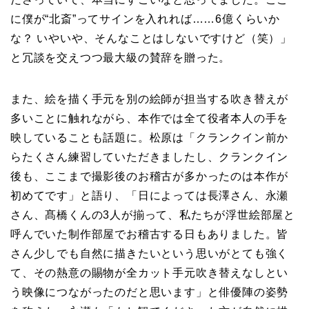
に僕が“北斎”ってサインを入れれば……6億くらいか
な？ いやいや、そんなことはしないですけど（笑）」
と冗談を交えつつ最大級の賛辞を贈った。
また、絵を描く手元を別の絵師が担当する吹き替えが
多いことに触れながら、本作では全て役者本人の手を
映していることも話題に。松原は「クランクイン前か
らたくさん練習していただきましたし、クランクイン
後も、ここまで撮影後のお稽古が多かったのは本作が
初めてです」と語り、「日によっては長澤さん、永瀬
さん、髙橋くんの3人が揃って、私たちが浮世絵部屋と
呼んでいた制作部屋でお稽古する日もありました。皆
さん少しでも自然に描きたいという思いがとても強く
て、その熱意の賜物が全カット手元吹き替えなしとい
う映像につながったのだと思います」と俳優陣の姿勢