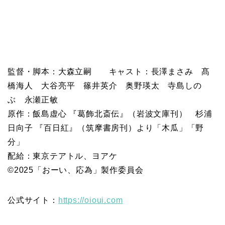
監督・脚本：大森立嗣 キャスト：長澤まさみ 髙
橋海人 大谷亮平 篠井英介 奥野瑛太 寺島しの
ぶ 永瀬正敏
原作：飯島虚心 『葛飾北斎伝』（岩波文庫刊） 杉浦
日向子 『百日紅』（筑摩書房刊）より「木瓜」「野
分」
配給：東京テアトル、ヨアケ
©︎2025「おーい、応為」製作委員会
公式サイト：
https://oioui.com