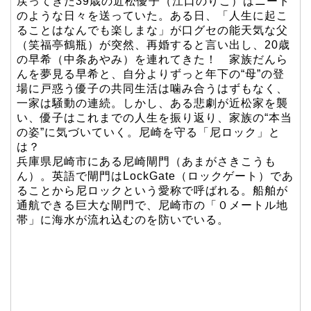
戻ってきた39歳の近松優子（江口のりこ）はニート
のような日々を送っていた。ある日、「人生に起こ
ることはなんでも楽しまな」が口グセの能天気な父
（笑福亭鶴瓶）が突然、再婚すると言い出し、20歳
の早希（中条あやみ）を連れてきた！ 家族だんら
んを夢見る早希と、自分よりずっと年下の“母”の登
場に戸惑う優子の共同生活は噛み合うはずもなく、
一家は騒動の連続。しかし、ある悲劇が近松家を襲
い、優子はこれまでの人生を振り返り、家族の“本当
の姿”に気づいていく。尼崎を守る「尼ロック」と
は？
兵庫県尼崎市にある尼崎閘門（あまがさきこうも
ん）。英語で閘門はLockGate（ロックゲート）であ
ることから尼ロックという愛称で呼ばれる。船舶が
通航できる巨大な閘門で、尼崎市の「０メートル地
帯」に海水が流れ込むのを防いでいる。