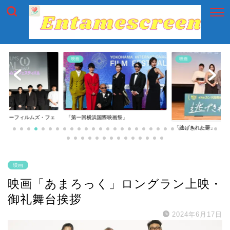
映画
映画
イアーフィルムズ・フェ
「第一回横浜国際映画祭」
「逃げきれた夢」
映画
映画「あまろっく」ロングラン上映・
御礼舞台挨拶
2024年6月17日