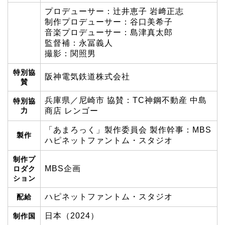
プロデューサー：辻井恵子 岩﨑正志
制作プロデューサー：谷口美希子
音楽プロデューサー：島津真太郎
監督補：永冨義人
撮影：関照男
特別協
阪神電気鉄道株式会社
賛
兵庫県／尼崎市 協賛：TC神鋼不動産 中島
特別協
力
商店 レンゴー
「あまろっく」製作委員会 製作幹事：MBS
製作
ハピネットファントム・スタジオ
制作プ
MBS企画
ロダク
ション
ハピネットファントム・スタジオ
配給
日本（2024）
制作国