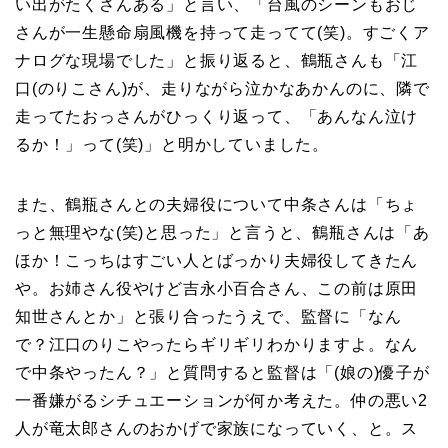
い出がたくさんある」と言い、「台風のシーンもおじ
さんが一生懸命扇風機を持って走ってて(笑)。すごくア
ナログな現場でした」と振り返ると、鶴瓶さんも「江
口(のりこさん)が、走りながら泣かなあかんのに、隣で
走ってたおっさんがひっくり返って、「あんなん泣け
るか！」って(笑)」と明かしていました。
また、鶴瓶さんとの夫婦役について中条さんは「ちょ
っと無理やな(笑)と思った」と言うと、鶴瓶さんは「あ
ほか！こっちはすごい人とばっかり夫婦役してきたん
や。お姉さん役やけど吉永小百合さん、この前は原田
知世さんとか」と張り合ったうえで、監督に「なん
で？江口のりこやったらギリギリわかりますよ。なん
で中条やったん？」と質問すると監督は「(娘の)優子が
一番嫌がるシチュエーションが何か考えた。仲の悪い2
人が竜太郎さんのおかげで家族になっていく、と。ス