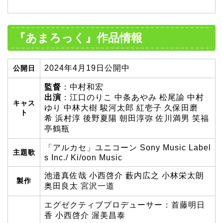
『あまろっく』作品情報
2024年4月19日公開中
公開日
監督
：中村和宏
出演
：江口のりこ 中条あやみ 松尾諭 中村
キャス
ゆり 中林大樹 駿河太郎 紅壱子 久保田磨
ト
希 浜村淳 後野夏陽 朝田淳弥 佐川満男 笑福
亭鶴瓶
「アルカセ」ユニコーン Sony Music Label
主題歌
s Inc./ Ki/oon Music
池邉真佐哉 小西啓介 藪内広之 小林栄太朗
製作
奥田良太 宮沢一道
エグゼクティブプロデューサー：首藤明日
香 小西啓介 渥美昌泰