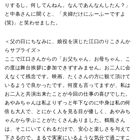
りするし。何してんねん。なんであんなんしたん？」
と中条さんに聞くと、「夫婦だけにふーふーですよ
(笑)」と笑わせました。
＜父の日にちなみに、娘役を演じた江口のりこさんか
らサプライズ＞
ここで江口さんからの「お父ちゃん、お母ちゃん、こ
の度は舞台挨拶に参加できずすみません。お二人に会
えなくて残念です。映画、たくさんの方に観て頂けて
いるようで良かったです。何度も言ってますが、私は
お二人と共演出来たことが今回の仕事の喜びでした。
あやみちゃんは私よりずっと年下なのに中身は私の何
倍も大人で、とにかく人を見る目が優しく、あやみち
ゃんから学ぶことがたくさんありました。鶴瓶さん
は、そこにいてくれるだけで、安心と楽しさを与えて
下さるので、まるで実家にいるような気分で過ごすこ