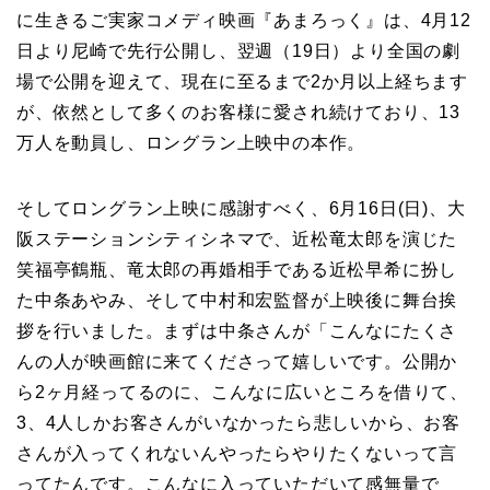
に生きるご実家コメディ映画『あまろっく』は、4月12
日より尼崎で先行公開し、翌週（19日）より全国の劇
場で公開を迎えて、現在に至るまで2か月以上経ちます
が、依然として多くのお客様に愛され続けており、13
万人を動員し、ロングラン上映中の本作。
そしてロングラン上映に感謝すべく、6月16日(日)、大
阪ステーションシティシネマで、近松竜太郎を演じた
笑福亭鶴瓶、竜太郎の再婚相手である近松早希に扮し
た中条あやみ、そして中村和宏監督が上映後に舞台挨
拶を行いました。まずは中条さんが「こんなにたくさ
んの人が映画館に来てくださって嬉しいです。公開か
ら2ヶ月経ってるのに、こんなに広いところを借りて、
3、4人しかお客さんがいなかったら悲しいから、お客
さんが入ってくれないんやったらやりたくないって言
ってたんです。こんなに入っていただいて感無量で