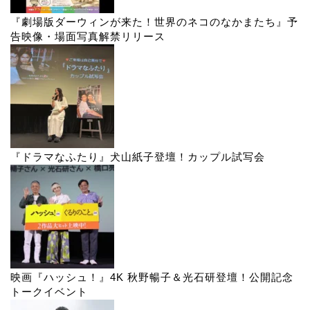
『劇場版ダーウィンが来た！世界のネコのなかまたち』予
告映像・場面写真解禁リリース
『ドラマなふたり』犬山紙子登壇！カップル試写会
映画『ハッシュ！』4K 秋野暢子＆光石研登壇！公開記念
トークイベント