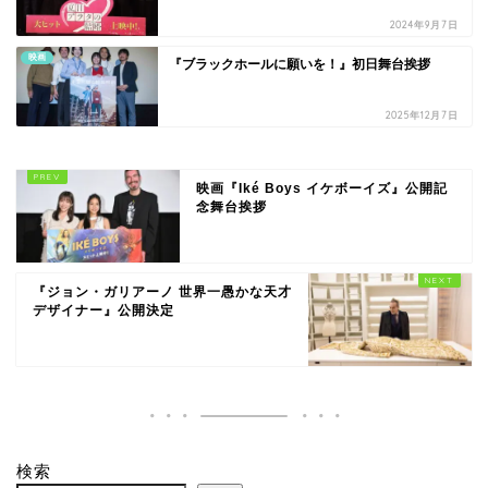
2024年9月7日
映画
『ブラックホールに願いを！』初日舞台挨拶
2025年12月7日
映画『Iké Boys イケボーイズ』公開記
念舞台挨拶
『ジョン・ガリアーノ 世界一愚かな天才
デザイナー』公開決定
検索