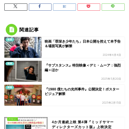
関連記事
映画
映画「罪深き少年たち」日本公開を控えて本予告
＆場面写真が解禁
2024年4月4日
映画
『サブスタンス』特別映像＜デミ・ムーア：強烈
編＞ほか
2025年5月20日
映画
『1980 僕たちの光州事件』公開決定！ポスター
ビジュア解禁
2025年2月13日
4か月連続上映 第4弾『ミッドサマー
ディレクターズカット版』上映決定