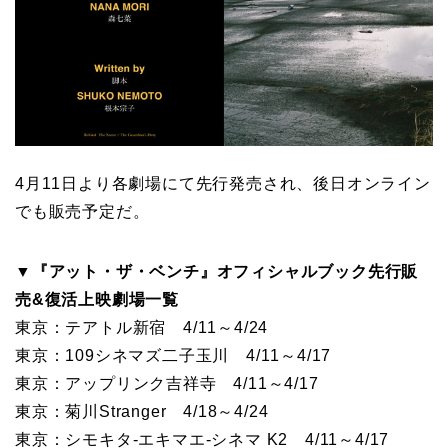
4月11日より各劇場にて先行発売され、後日オンライン
でも販売予定だ。
▼『アット・ザ・ベンチ』オフィシャルブック先行販
売&復活上映劇場一覧
東京：テアトル新宿 4/11～4/24
東京：109シネマズ二子玉川 4/11～4/17
東京：アップリンク吉祥寺 4/11～4/17
東京：菊川Stranger 4/18～4/24
東京：シモキタ-エキマエ-シネマ K2 4/11～4/17