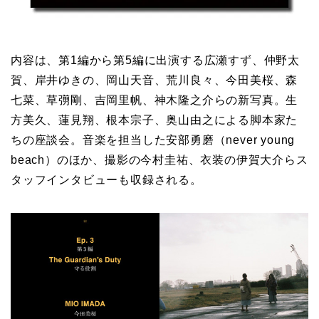
内容は、第1編から第5編に出演する広瀬すず、仲野太
賀、岸井ゆきの、岡山天音、荒川良々、今田美桜、森
七菜、草彅剛、吉岡里帆、神木隆之介らの新写真。生
方美久、蓮見翔、根本宗子、奥山由之による脚本家た
ちの座談会。音楽を担当した安部勇磨（never young
beach）のほか、撮影の今村圭祐、衣装の伊賀大介らス
タッフインタビューも収録される。