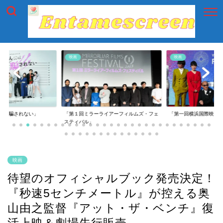
映画
映画
には騙されない」
「第１回ミラーライアーフィルムズ・フェ
「第一回横浜国際映画
スティバル」
映画
待望のオフィシャルブック発売決定！
『秒速5センチメートル』が控える奥
山由之監督『アット・ザ・ベンチ』復
活上映＆劇場先行販売