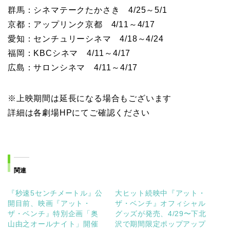
群馬：シネマテークたかさき 4/25～5/1
京都：アップリンク京都 4/11～4/17
愛知：センチュリーシネマ 4/18～4/24
福岡：KBCシネマ 4/11～4/17
広島：サロンシネマ 4/11～4/17
※上映期間は延長になる場合もございます
詳細は各劇場HPにてご確認ください
関連
『秒速5センチメートル』公
大ヒット続映中『アット・
開目前、映画『アット・
ザ・ベンチ』オフィシャル
ザ・ベンチ』特別企画「奥
グッズが発売、4/29〜下北
山由之オールナイト」開催
沢で期間限定ポップアップ