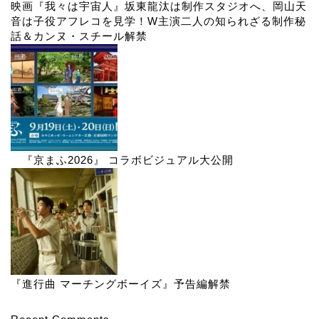
映画『我々は宇宙人』坂東龍汰は制作スタジオへ、岡山天
音は子役アフレコを見学！W主演二人の知られざる制作秘
話＆カンヌ・スチール解禁
『京まふ2026』 コラボビジュアル大公開
『進行曲 マーチングボーイズ』予告編解禁