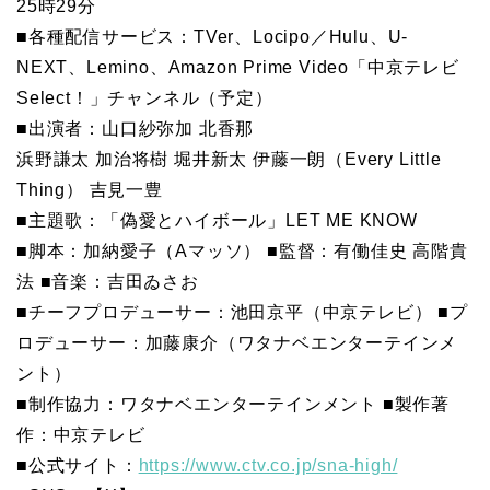
25時29分
■各種配信サービス：TVer、Locipo／Hulu、U-
NEXT、Lemino、Amazon Prime Video「中京テレビ
Select！」チャンネル（予定）
■出演者：山口紗弥加 北香那
浜野謙太 加治将樹 堀井新太 伊藤一朗（Every Little
Thing） 吉見一豊
■主題歌：「偽愛とハイボール」LET ME KNOW
■脚本：加納愛子（Aマッソ） ■監督：有働佳史 高階貴
法 ■音楽：吉田ゐさお
■チーフプロデューサー：池田京平（中京テレビ） ■プ
ロデューサー：加藤康介（ワタナベエンターテインメ
ント）
■制作協力：ワタナベエンターテインメント ■製作著
作：中京テレビ
■公式サイト：
https://www.ctv.co.jp/sna-high/