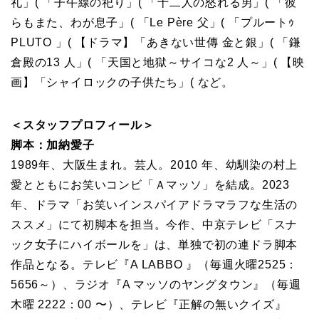
礼」( 「子午線の祀り」( 「十二人の怒れる男」( 「彼
らもまた、わが息子」( 「Le Père 父」( 「プルートｩ
PLUTO 」( 【ドラマ】「あきない世傳 金と銀」( 「鎌
倉殿の13 人」( 「天国と地獄～サイコな2 人～」( 【映
画】「シャイロックの子供たち」( など。
＜スタッフプロフィール＞
脚本：加納愛子
1989年、大阪生まれ。芸人。2010 年、幼馴染の村上
愛とともにお笑いコンビ「Ａマッソ」を結成。2023
年、ドラマ「お笑いインスパイアドラマラフな生活の
ススメ」にて初脚本を担当。今作、中京テレビ「スナ
ック女子にハイボールを」は、単独で初の連ドラ脚本
作品となる。テレビ『A LABBO 』（毎週火曜2525：
5656～）、ラジオ『A マッソのヤングタウン』（毎週
木曜 2222：00 〜）、テレビ『正解の無いクイズ』