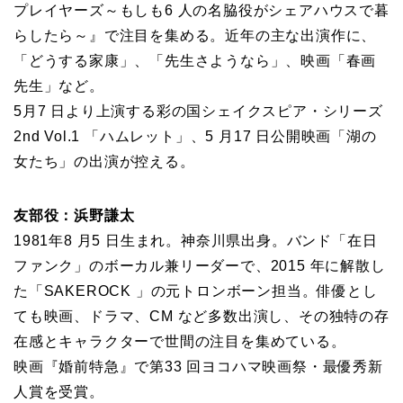
プレイヤーズ～もしも6 人の名脇役がシェアハウスで暮
らしたら～』で注目を集める。近年の主な出演作に、
「どうする家康」、「先生さようなら」、映画「春画
先生」など。
5月7 日より上演する彩の国シェイクスピア・シリーズ
2nd Vol.1 「ハムレット」、5 月17 日公開映画「湖の
女たち」の出演が控える。
友部役：浜野謙太
1981年8 月5 日生まれ。神奈川県出身。バンド「在日
ファンク」のボーカル兼リーダーで、2015 年に解散し
た「SAKEROCK 」の元トロンボーン担当。俳優とし
ても映画、ドラマ、CM など多数出演し、その独特の存
在感とキャラクターで世間の注目を集めている。
映画『婚前特急』で第33 回ヨコハマ映画祭・最優秀新
人賞を受賞。