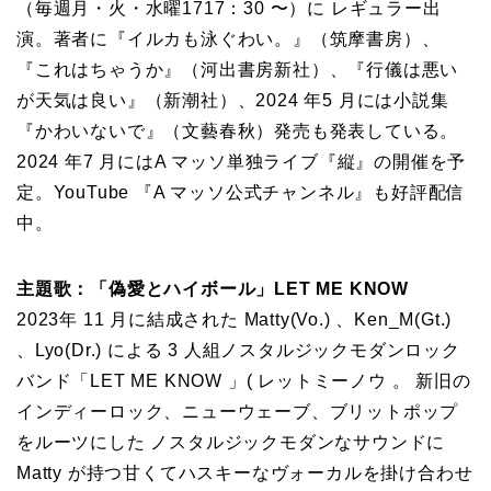
（毎週月・火・水曜1717：30 〜）に レギュラー出
演。著者に『イルカも泳ぐわい。』（筑摩書房）、
『これはちゃうか』（河出書房新社）、『行儀は悪い
が天気は良い』（新潮社）、2024 年5 月には小説集
『かわいないで』（文藝春秋）発売も発表している。
2024 年7 月にはA マッソ単独ライブ『縦』の開催を予
定。YouTube 『A マッソ公式チャンネル』も好評配信
中。
主題歌：「偽愛とハイボール」LET ME KNOW
2023年 11 月に結成された Matty(Vo.) 、Ken_M(Gt.)
、Lyo(Dr.) による 3 人組ノスタルジックモダンロック
バンド「LET ME KNOW 」( レットミーノウ 。 新旧の
インディーロック、ニューウェーブ、ブリットポップ
をルーツにした ノスタルジックモダンなサウンドに
Matty が持つ甘くてハスキーなヴォーカルを掛け合わせ