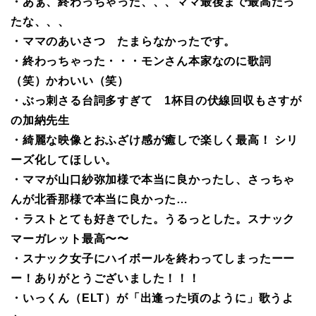
・あぁ、終わっちゃった、、、ママ最後まで最高だっ
たな、、、
・ママのあいさつ たまらなかったです。
・終わっちゃった・・・モンさん本家なのに歌詞
（笑）かわいい（笑）
・ぶっ刺さる台詞多すぎて 1杯目の伏線回収もさすが
の加納先生
・綺麗な映像とおふざけ感が癒しで楽しく最高！ シリ
ーズ化してほしい。
・ママが山口紗弥加様で本当に良かったし、さっちゃ
んが北香那様で本当に良かった…
・ラストとても好きでした。うるっとした。スナック
マーガレット最高〜〜
・スナック女子にハイボールを終わってしまったーー
ー！ありがとうございました！！！
・いっくん（ELT）が「出逢った頃のように」歌うよ