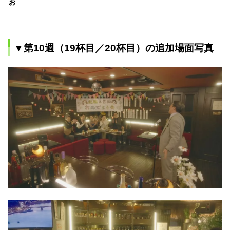
ぉ
▼第10週（19杯目／20杯目）の追加場面写真