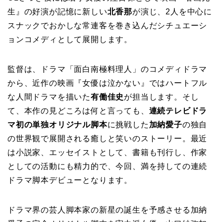
生』の好演が記憶に新しい
北香那
が演じ、2人を中心に
スナックでおかしな常連客を巻き込んだシチュエーシ
ョンコメディとして展開します。
監督は、ドラマ「面白南極料理人」のコメディドラマ
から、近作の映画『女優は泣かない』ではハートフル
な人間ドラマを描いた
有働佳史
が担当します。そし
て、本作の見どころは何と言っても、
連続テレビドラ
マ初の単独オリジナル脚本
に挑戦した
加納愛子
の独自
の世界観で展開される癒しと笑いのストーリー。最近
は小説家、エッセイストとして、書籍も刊行し、作家
としての活動にも精力的で、今回、満を持しての連続
ドラマ脚本デビューとなります。
ドラマ界の芸人脚本家の新星の誕生を予感させる加納