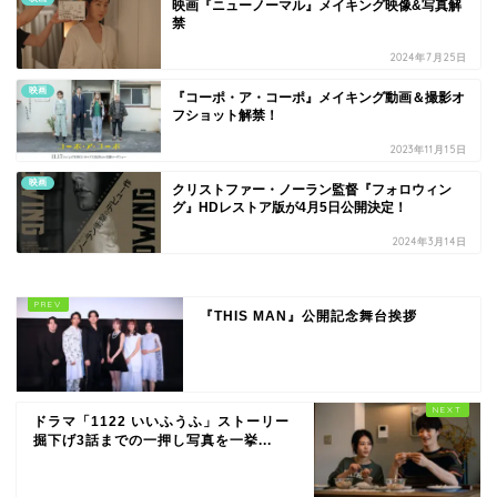
映画『ニューノーマル』メイキング映像&写真解
禁
2024年7月25日
映画
『コーポ・ア・コーポ』メイキング動画＆撮影オ
フショット解禁！
2023年11月15日
映画
クリストファー・ノーラン監督『フォロウィン
グ』HDレストア版が4月5日公開決定！
2024年3月14日
『THIS MAN』公開記念舞台挨拶
ドラマ「1122 いいふうふ」ストーリー
掘下げ3話までの一押し写真を一挙...