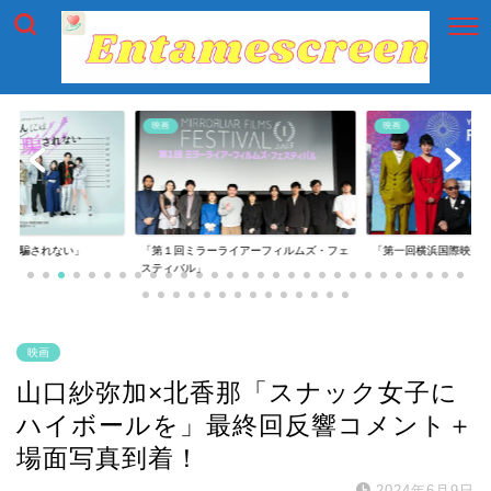
映画
映画
には騙されない」
「第１回ミラーライアーフィルムズ・フェ
「第一回横浜国際映画
スティバル」
映画
山口紗弥加×北香那「スナック女子に
ハイボールを」最終回反響コメント＋
場面写真到着！
2024年6月9日