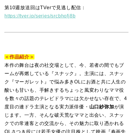
第10週放送回はTVerで⾒逃し配信：
https://tver.jp/series/srcbhofj8b
＜作品紹介＞
本作の舞台は夜の社交場として、今、若者の間でもブ
ームが再燃している『スナック』。主演には、スナッ
ク『マーガレット』で悩み多きOLにお酒と共に人生の
酸いも甘いも、手解きするちょっと風変わりなママ役
を数々の話題のテレビドラマには欠かせない存在で、4
度目の連ドラ主演となる実力派俳優・
山口紗弥加
が演
じます。一方、そんな破天荒なママと出会い、スナッ
クでの常連客との交流から、その魅力に取り憑かれる
OLさつき役には若手女優の注目株として映画『春画先