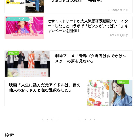
「大阪コミコン2025」で来日決定
2025年3月14日
アート イベント
セサミストリートが大人気原宿系動画クリエイタ
ー・しなことコラボで「ピンクがいっぱい！」キ
ャンペーンを開催！
2024年8月6日
劇場アニメ「青春ブタ野郎はおでかけシ
スターの夢を見ない」
映画『人生に詰んだ元アイドルは、赤の
他人のおっさんと住む選択をした』
検索