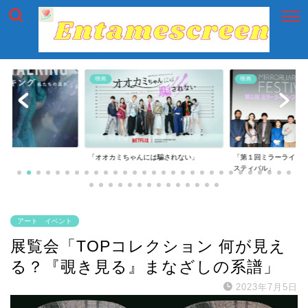
映画
映画
には騙されない」
「第１回ミラーライアーフィルムズ・フェ
「第一回横浜国際映画
スティバル」
アート イベント
展覧会「TOPコレクション 何が見え
る？『覗き見る』まなざしの系譜」
2023年7月5日