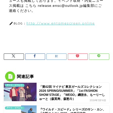
ュースも掲載しております。イベント取材・内覧ニュー
ス掲載は こちら release.ensc@outlook.jp編集部にご
連絡ください。
http://www.entamescreen.online
BLOG：
関連記事
アート イベント
「第42回 マイナビ 東京ガールズコレクション
2026 SPRING/SUMMER」「1st FASHION
SHOW STAGE」「WEGO」綱啓永、もーりーし
ゅーと（森英寿、森愁斗）
2026年3月16日
アート イベント
『ワイルド・スピード』シリーズのサン・カン、