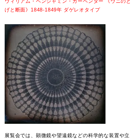
ウィリアム・ベンジャミン・カーペンター 《ウニのと
げと断面》1848-1849年 ダゲレオタイプ
展覧会では、顕微鏡や望遠鏡などの科学的な装置や立