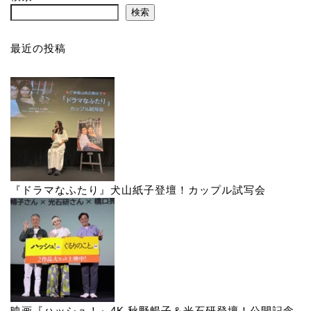
検索
最近の投稿
『ドラマなふたり』犬山紙子登壇！カップル試写会
映画『ハッシュ！』4K 秋野暢子＆光石研登壇！公開記念