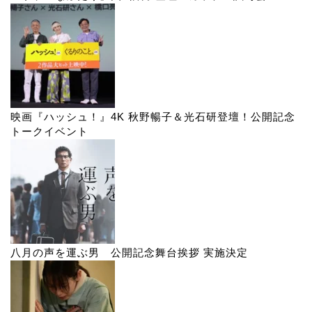
映画『ハッシュ！』4K 秋野暢子＆光石研登壇！公開記念
トークイベント
八月の声を運ぶ男 公開記念舞台挨拶 実施決定