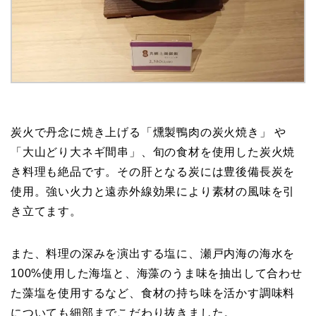
炭火で丹念に焼き上げる「燻製鴨肉の炭火焼き」 や
「大山どり大ネギ間串」、旬の食材を使用した炭火焼
き料理も絶品です。その肝となる炭には豊後備長炭を
使用。強い火力と遠赤外線効果により素材の風味を引
き立てます。
また、料理の深みを演出する塩に、瀬戸内海の海水を
100%使用した海塩と、海藻のうま味を抽出して合わせ
た藻塩を使用するなど、食材の持ち味を活かす調味料
についても細部までこだわり抜きました。