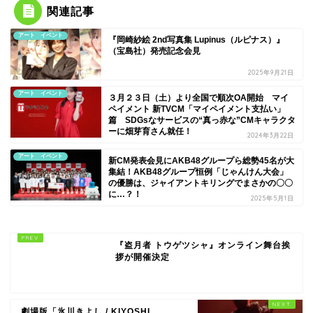
関連記事
アート イベント
『岡崎紗絵 2nd写真集 Lupinus（ルピナス）』
（宝島社）発売記念会見
2025年9月21日
アート イベント
３月２３日（土）より全国で順次OA開始 マイ
ペイメント 新TVCM「マイペイメント支払い」
篇 SDGsなサービスの“真っ赤な”CMキャラクタ
ーに畑芽育さん就任！
2024年3月22日
アート イベント
新CM発表会見にAKB48グループら総勢45名が大
集結！AKB48グループ恒例「じゃんけん大会」
の優勝は、ジャイアントキリングでまさかの〇〇
に…？！
2025年5月1日
『盗月者 トウゲツシャ』オンライン舞台挨
拶が開催決定
劇場版「氷川きよし / KIYOSHI