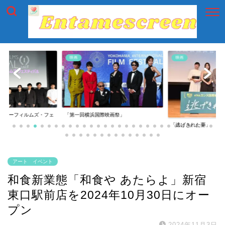
映画
映画
イアーフィルムズ・フェ
「第一回横浜国際映画祭」
「逃げきれた夢」
アート イベント
和食新業態「和食や あたらよ」新宿
東口駅前店を2024年10月30日にオー
プン
2024年11月3日