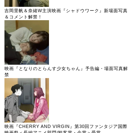
吉岡里帆＆奈緒W主演映画『シャドウワーク』新場面写真
＆コメント解禁！
映画『となりのとらんす少女ちゃん』予告編・場面写真解
禁
映画『CHERRY AND VIRGIN』第30回ファンタジア国際
映画祭＜長編アニメ部門/観客賞・金賞＞受賞