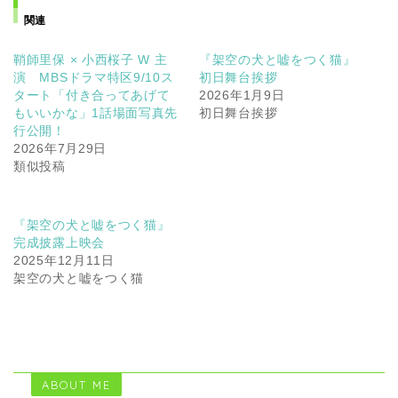
関連
鞘師里保 × 小西桜子 W 主
『架空の犬と嘘をつく猫』
演 MBSドラマ特区9/10ス
初日舞台挨拶
タート「付き合ってあげて
2026年1月9日
もいいかな」1話場面写真先
初日舞台挨拶
行公開！
2026年7月29日
類似投稿
『架空の犬と嘘をつく猫』
完成披露上映会
2025年12月11日
架空の犬と嘘をつく猫
ABOUT ME