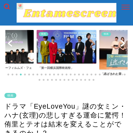
映画
映画
イアーフィルムズ・フェ
「第一回横浜国際映画祭」
「逃げきれた夢」
映画
ドラマ「EyeLoveYou」謎の女ミン・
ハナ(玄理)の悲しすぎる運命に驚愕！
侑里とテオは結末を変えることがで
きるのか！？