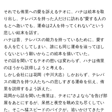
それでも侑里への愛を訴えるテオに、ハナは絵本を取
り出し、テレパスを持った人だけに訪れる“愛する人の
もとへ急いでも、運命は2人を待ってくれない”という
悲しい結末を話す。
ハナは昔、テレパスの能力を持っているために、愛す
る人を亡くしてしまい、誰にも同じ運命を辿ってほし
くないという願いからこの絵本を描いていた。
その話を聞いてもテオの想いは変わらず、ハナは侑里
のほうから説得しようと考える。
しかし会社には花岡（中川大志）しかおらず、テレパ
スの能力を持つ人たちへの悲しすぎる運命を伝え、侑
里を説得するよう訴えた。
花岡から話を聞いた侑里は、テオに“さよなら”を告げ部
屋をあとにするが、呆然と夜空を眺め立ち尽くしてい
た。そこへ猛スピードのバイクが。追いかけてきたテ