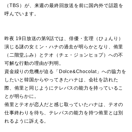
（TBS）が、来週の最終回放送を前に国内外で話題を
呼んでいます。
昨夜 19日放送の第9話では、俳優・玄理（ひょんり）
演じる謎の女ミン・ハナの過去が明らかとなり、侑里
（二階堂ふみ）とテオ（チェ・ジョンヒョプ）への不
可解な行動の理由が判明。
資金繰りの危機が迫る「Dolce&Chocolat」への協力を
したいと韓国からやってきたハナは、会社を訪れた
際、侑里と同じようにテレパスの能力を持っているこ
とが明らかに。
侑里とテオが恋人だと感じ取っていたハナは、テオの
仕事終わりを待ち、テレパスの能力を持つ侑里とは別
れるように訴える。