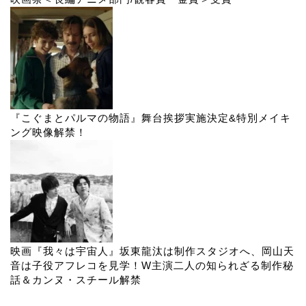
『こぐまとパルマの物語』舞台挨拶実施決定&特別メイキ
ング映像解禁！
映画『我々は宇宙人』坂東龍汰は制作スタジオへ、岡山天
音は子役アフレコを見学！W主演二人の知られざる制作秘
話＆カンヌ・スチール解禁