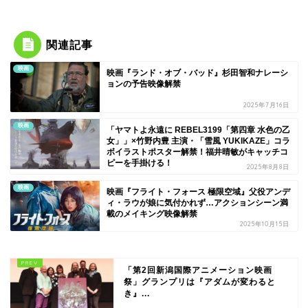
関連記事
映画
映画『ランド・オブ・バッド』杉田智和ナレーシ
ョンの予告映像解禁
2025年7月16日
映画
「ヤマトよ永遠に REBEL3199「第四章 水色の乙
女」」×竹野内豊 主演・「雪風 YUKIKAZE」コラ
ボイラストポスター解禁！福井晴敏がキャッチコ
ピーを手掛ける！
2025年8月8日
映画
映画『フライト・フォース 極限空域』父役アンデ
ィ・ラウが娘に気付かれず…アクションシーン満
載のメイキング映像解禁
2025年10月15日
「第2回新潟国際アニメーション映画
祭」グランプリは『アダムが変わると
き』...