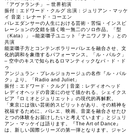
「アヴァランチ」 – 世界初演
振付：エドワード・クルグ 出演：ジュリアン・マッケ
イ 音楽：レナード・コーエン
バレエダンサーの人生における芸術・苦悩・インスピ
レーションの交錯を描く唯一無二のソロ作品。「型
（Kata）」 –能楽囃子ユニット「ナニワノヲト」との
共演
能楽囃子方とコンテンポラリーバレエを融合させ、文
化的調和を象徴するパフォーマンス。「ル・パルク」
– 空中のキスで知られるロマンティックなパ・ド・ド
ゥ
アンジュラン・プレルジョカージュの名作『ル・パル
ク』より。「Radio and Juliet」
振付：エドワード・クルグ | 音楽：レディオヘッド
レディオヘッドの音楽にのせて描かれる、シェイクス
ピア『ロミオとジュリエット』の現代的再解釈。
「東京には強い芸術的スピリットがあり、その精神を
祝福するために、バレエ、映画、音楽を融合させたひ
とつの体験をお届けしたいと考えています」とジュリ
アン・マッケイは語ります。『The Art of Dance』
は、新しい国際シリーズの第一弾となります。ジャン