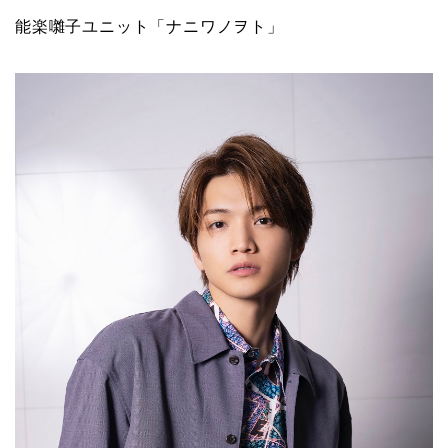
能楽囃子ユニット「ナニワノヲト」