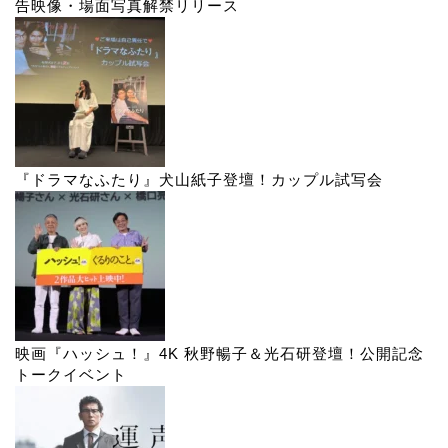
告映像・場面写真解禁リリース
『ドラマなふたり』犬山紙子登壇！カップル試写会
映画『ハッシュ！』4K 秋野暢子＆光石研登壇！公開記念
トークイベント