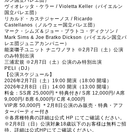
ルン国立バレエ団）
ヴィオレッタ・ケラー / Violetta Keller（バイエルン
国立バレエ団）
リカルド・カステジャーノス / Ricardo
Castellanos（ノルウェー国立バレエ団）
マーク・シムズ＆ジョー・ブラトコ・ディクソン /
Mark Sims & Joe Bratko Dickson（バイエルン国立バ
レエ団ジュニアカンパニー）
能楽囃子ユニット ナニワノヲト ※2月7日（土）公演
のみ特別出演
三浦宏規 ※2月7日（土）公演のみ特別出演
PELI（DJ）
【公演スケジュール】
2026年2月7日（土）19:00 開演（18:00 開場）
2026年2月8日（日）14:00 開演（13:00 開場）
料金：SS席 25,000円＊特典付き/ S席 12,000円/ A席
9,000円/ B席 6,000円/ C席 4,000円
VIP席 50,000円 ＊2月8日公演のみ販売・特典・アフ
ターパーティー付き
※各席種特典の詳細は公式 HP にてご確認ください。
※2月8日（日）公演対象18歳以下のお客様は無料ご招
待。詳細は公式HPにてご確認ください。