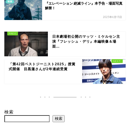
映画
『エレベーション 絶滅ライン』本予告・場面写真
解禁！
2025年6月13日
日本劇場初公開のマッツ・ミケルセン主
演『フレッシュ・デリ』本編映像＆場
面...
「第42回ベストジーニスト2025」授賞
式開催 目黒蓮さんが2年連続受賞
検索
検索