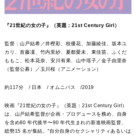
『21世紀の女の子』（英題：21st Century Girl）
監督：山戸結希／井樫彩、枝優花、加藤綾佳、坂本ユ
カリ、首藤凜、竹内里紗、夏都愛未、東佳苗、ふくだ
ももこ、松本花奈、安川有果、山中瑶子／金子由里奈
（監督公募）／玉川桜（アニメーション）
約117分 / 日本 / オムニバス /2019
映画『21世紀の女の子』（英題：21st Century Girl）
は、山戸結希監督が企画・プロデュースを務め、自身
を含め80 年代後半〜90 年代生まれの新進映画監督、
総勢15 名が集結。“自分自身のセクシャリティあるいは