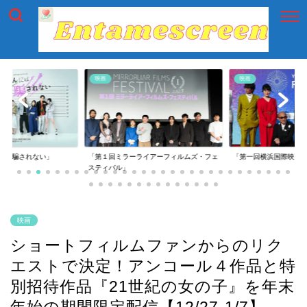
映画
映画
には騙されない」
「第１回ミラーライアーフィルムズ・フェ
「第一回横浜国際映画
スティバル」
映画
ショートフィルムファンからのリク
エストで決定！アンコール４作品と特
別招待作品『21世紀の女の子』を年末
年始の期間限定配信【12/27-1/7】