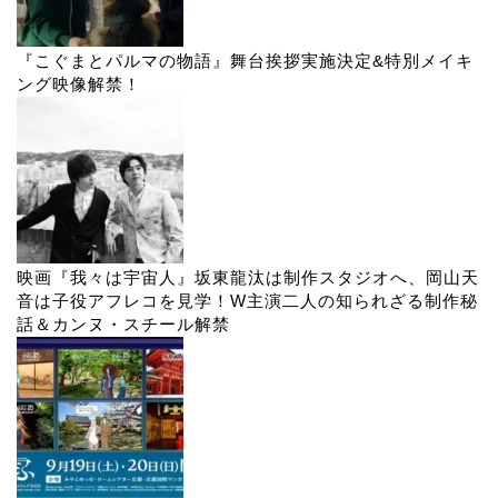
『こぐまとパルマの物語』舞台挨拶実施決定&特別メイキ
ング映像解禁！
映画『我々は宇宙人』坂東龍汰は制作スタジオへ、岡山天
音は子役アフレコを見学！W主演二人の知られざる制作秘
話＆カンヌ・スチール解禁