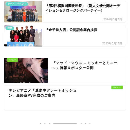
アート イベント
『第2回横浜国際映画祭』（新人女優公開オーデ
ィション＆クロージングパーティー）
2024年5月7日
映画
『金子差入店』公開記念舞台挨拶
2025年5月17日
『マッド・マウス ～ミッキーとミニー
～』特報＆ポスター公開
テレビアニメ「逃走中グレートミッショ
ン」最終章PV完成のご案内