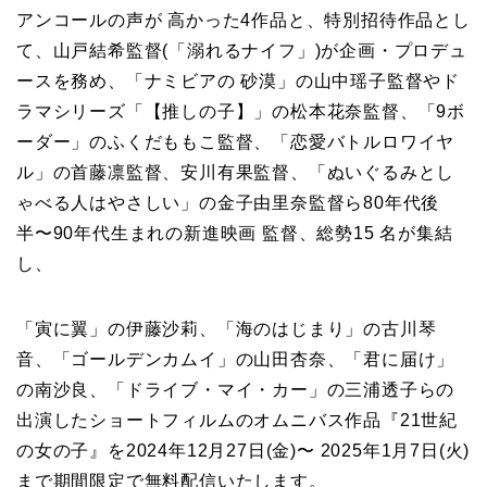
アンコールの声が 高かった4作品と、特別招待作品とし
て、山戸結希監督(「溺れるナイフ」)が企画・プロデュ
ースを務め、「ナミビアの 砂漠」の山中瑶子監督やド
ラマシリーズ「【推しの子】」の松本花奈監督、「9ボ
ーダー」のふくだももこ監督、「恋愛バトルロワイヤ
ル」の首藤凛監督、安川有果監督、「ぬいぐるみとし
ゃべる人はやさしい」の金子由里奈監督ら80年代後
半〜90年代生まれの新進映画 監督、総勢15 名が集結
し、
「寅に翼」の伊藤沙莉、「海のはじまり」の古川琴
音、「ゴールデンカムイ」の山田杏奈、「君に届け」
の南沙良、「ドライブ・マイ・カー」の三浦透子らの
出演したショートフィルムのオムニバス作品『21世紀
の女の子』を2024年12月27日(金)〜 2025年1月7日(火)
まで期間限定で無料配信いたします。