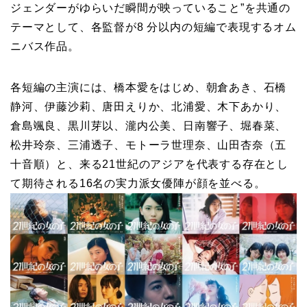
ジェンダーがゆらいだ瞬間が映っていること”を共通の
テーマとして、各監督が8 分以内の短編で表現するオム
ニバス作品。
各短編の主演には、橋本愛をはじめ、朝倉あき、石橋
静河、伊藤沙莉、唐田えりか、北浦愛、木下あかり、
倉島颯良、黒川芽以、瀧内公美、日南響子、堀春菜、
松井玲奈、三浦透子、モトーラ世理奈、山田杏奈（五
十音順）と、来る21世紀のアジアを代表する存在とし
て期待される16名の実力派女優陣が顔を並べる。