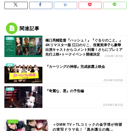
関連記事
映画
橋口亮輔監督『ハッシュ！』『ぐるりのこと。』
4Kリマスター版 江口のりこ、倍賞美津子ら豪華
出演キャストからコメント到着！さらにプレミア
先行上映+トークイベント開催決定
2026年7月4日
映画
『カーリングの神様』完成披露上映会
2024年10月3日
映画
『奇麗な、悪』の予告編
2024年11月21日
＜DMM TV＞TLコミックの金字塔が待望
の実写ドラマ化！「黒弁護士の痴...