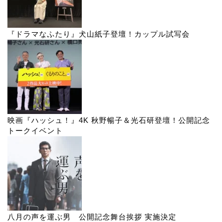
『ドラマなふたり』犬山紙子登壇！カップル試写会
映画『ハッシュ！』4K 秋野暢子＆光石研登壇！公開記念
トークイベント
八月の声を運ぶ男 公開記念舞台挨拶 実施決定