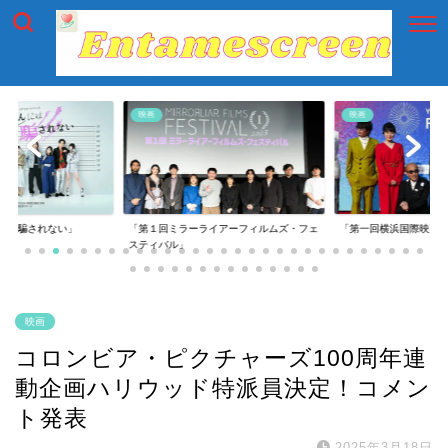
映画
映画
には騙されない」
「第１回ミラーライアーフィルムズ・フェ
「第一回横浜国際映画
スティバル」
映画
コロンビア・ピクチャーズ100周年連
動企画ハリウッド特派員決定！コメン
ト発表
2025年3月18日