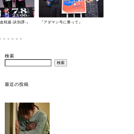
映画『もしか
乗って』
『バイオハザード：デスアイラン
かもしれない
ド』
検索
検索
最近の投稿