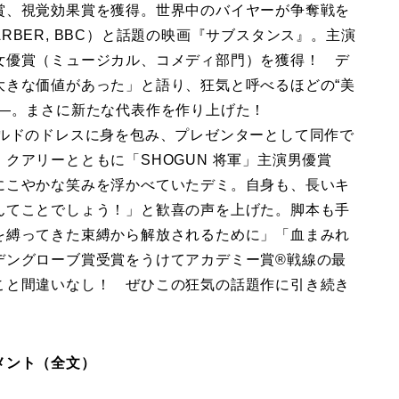
賞、視覚効果賞を獲得。世界中のバイヤーが争奪戦を
BARBER, BBC）と話題の映画『サブスタンス』。主演
女優賞（ミュージカル、コメディ部門）を獲得！ デ
大きな価値があった」と語り、狂気と呼べるほどの“美
――。まさに新たな代表作を作り上げた！
ールドのドレスに身を包み、プレゼンターとして同作で
クアリーとともに「SHOGUN 将軍」主演男優賞
にこやかな笑みを浮かべていたデミ。自身も、長いキ
んてことでしょう！」と歓喜の声を上げた。脚本も手
を縛ってきた束縛から解放されるために」「血まみれ
デングローブ賞受賞をうけてアカデミー賞®戦線の最
こと間違いなし！ ぜひこの狂気の話題作に引き続き
メント（全文）