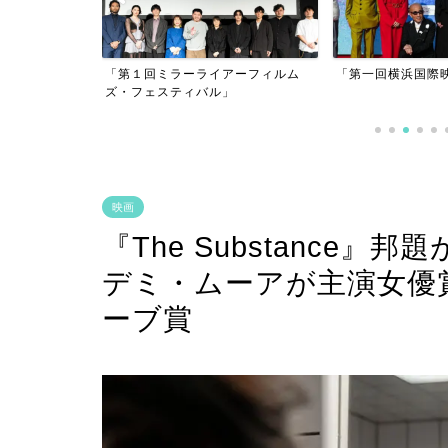
アーフィルム
「第一回横浜国際映画祭」
」
「逃げきれた夢」
映画
『The Substance
デミ・ムーアが主演女優
ーブ賞