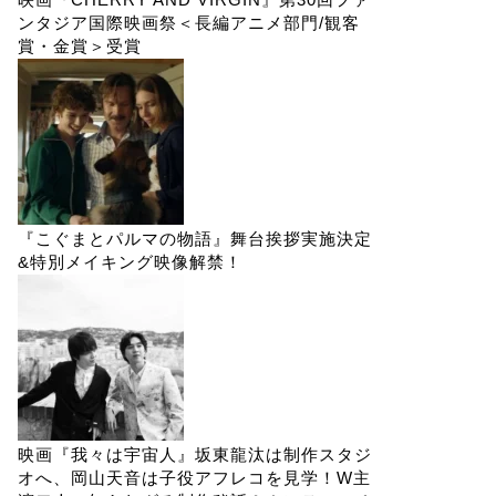
ンタジア国際映画祭＜長編アニメ部門/観客
賞・金賞＞受賞
『こぐまとパルマの物語』舞台挨拶実施決定
&特別メイキング映像解禁！
映画『我々は宇宙人』坂東龍汰は制作スタジ
オへ、岡山天音は子役アフレコを見学！W主