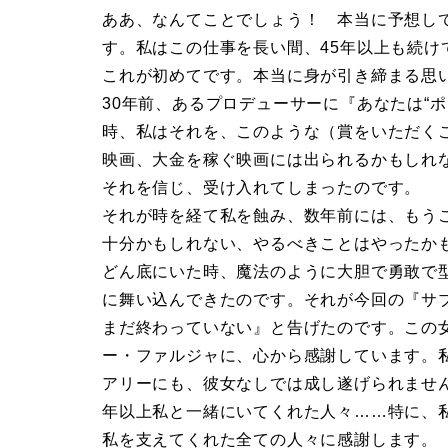
ああ、なんてことでしょう！ 本当に予想し
す。私はこの仕事を長い間、45年以上も続
これが初めてです。本当に身が引き締まる思
30年前、あるプロデューサーに『あなたは“
時、私はそれを、このような（賞をいただく
映画、大金を稼ぐ映画には出られるかもしれ
それを信じ、受け入れてしまったのです。
それが時を経て私を蝕み、数年前には、もう
十分かもしれない、やるべきことはやったか
どん底にいた時、魔法のように大胆で勇敢で
に舞い込んできたのです。それが今回の『サ
まだ終わっていない』と告げたのです。この
ー・ファルジャに、心から感謝しています。
アリーにも、彼女なしでは成し遂げられませ
年以上私と一緒にいてくれた人々……特に、
私を支えてくれた全ての人々に感謝します。