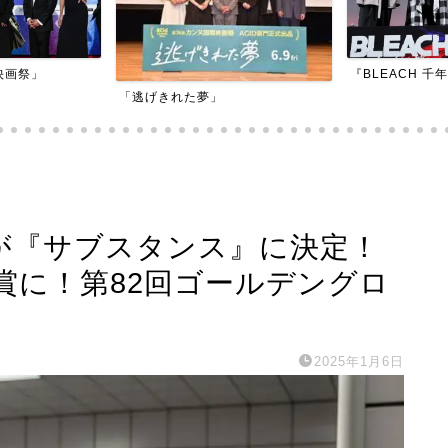
『BLEACH 千年血戦篇-訣別譚-』
『アダマン号に
』邦題が『サブスタンス』に決定！
賞に！第82回ゴールデングロ
2025年1月6日