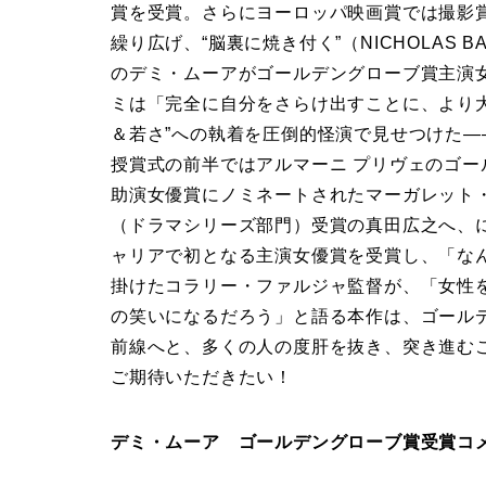
賞を受賞。さらにヨーロッパ映画賞では撮影
繰り広げ、“脳裏に焼き付く”（NICHOLAS 
のデミ・ムーアがゴールデングローブ賞主演
ミは「完全に自分をさらけ出すことに、より
＆若さ”への執着を圧倒的怪演で見せつけた
授賞式の前半ではアルマーニ プリヴェのゴ
助演女優賞にノミネートされたマーガレット・
（ドラマシリーズ部門）受賞の真田広之へ、
ャリアで初となる主演女優賞を受賞し、「な
掛けたコラリー・ファルジャ監督が、「女性
の笑いになるだろう」と語る本作は、ゴール
前線へと、多くの人の度肝を抜き、突き進む
ご期待いただきたい！
デミ・ムーア ゴールデングローブ賞受賞コ