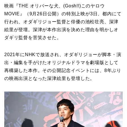
映画『THE オリバーな犬、(Gosh!!)このヤロウ
MOVIE』（9月26日公開）の特別上映が3日、都内にて
行われ、オダギリジョー監督と俳優の池松壮亮、深津
絵里が登壇。深津が本作出演を決めた理由を明かしオ
ダギリ監督を苦笑させた。
2021年にNHKで放送され、オダギリジョーが脚本・演
出・編集を手がけたオリジナルドラマを劇場版として
再構築した本作。その公開記念イベントには、8年ぶり
の映画出演となった深津絵里も登壇した。