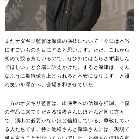
またオダギリ監督は深津の演技について「今日は本当
にすごいものを目にすると思います。ただ、これから
初めて観る方もいるので、ぜひ外にはもらさず楽しん
でほしい」と会場に訴えかけた。すると深津は「そん
なふうに期待値を上げられると不安になります」と照
れ笑いを浮かべ、会場を和ませていた。
一方のオダギリ監督は、出演者への信頼を強調。「僕
の作品に来てくださる役者さんはほとんど同じ方々
で、演出の必要がないほど信頼している、尊敬してい
る人たちです。特に池松さんと深津さんには、現場で
何も言うことがないくらいでした」と絶大な信頼を寄