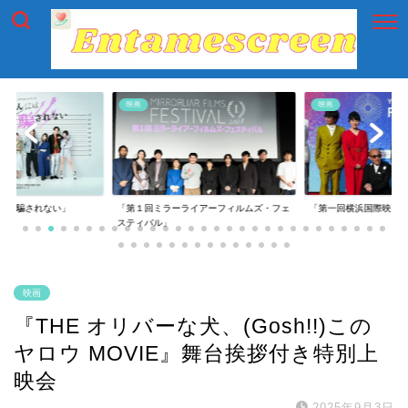
映画
映画
には騙されない」
「第１回ミラーライアーフィルムズ・フェ
「第一回横浜国際映画
スティバル」
映画
『THE オリバーな犬、(Gosh!!)この
ヤロウ MOVIE』舞台挨拶付き特別上
映会
2025年9月3日