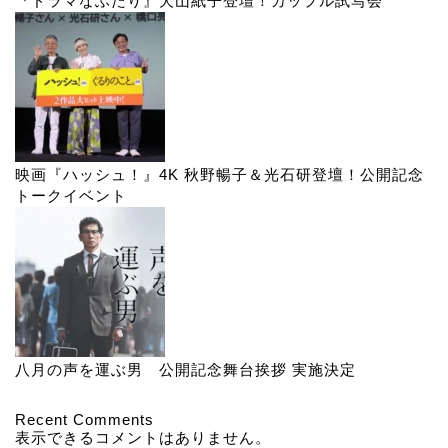
『ドラマなふたり』犬山紙子登壇！カップル試写会
映画『ハッシュ！』4K 秋野暢子＆光石研登壇！公開記念
トークイベント
八月の声を運ぶ男 公開記念舞台挨拶 実施決定
Recent Comments
表示できるコメントはありません。