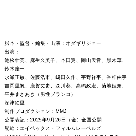
脚本・監督・編集・出演：オダギリジョー
出演：
池松壮亮、麻生久美子、本田翼、岡山天音、黒木華、
鈴木慶一
永瀬正敏、佐藤浩市、嶋田久作、宇野祥平、香椎由宇
吉岡里帆、鹿賀丈史、森川葵、髙嶋政宏、菊地姫奈、
平井まさあき（男性ブランコ）
深津絵里
制作プロダクション：MMJ
公開表記：2025年9月26日（金）全国公開
配給：エイベックス・フィルムレーベルズ