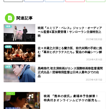
関連記事
映画
映画『エミリア・ペレス』ジャック・オーディア
ール監督&冨永愛登壇！サンローラン主催特別上
映
2025年3月20日
映画
佐々木蔵之介演じる蘭方医、前代未聞の手術に挑
む『幕末ヒポクラテスたち』緊迫の本編シーン解
禁
2026年4月16日
映画
黒崎煌代 初主演映画がカンヌ国際映画祭監督週間
正式出品！団塚唯我監督は日本人最年少での出
品
2025年4月15日
映画 『熊本の彼氏』劇場本予告解禁！
特典付きオンラインムビチケの販売も...