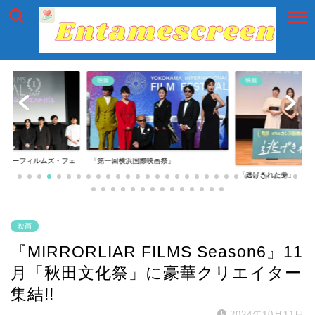
映画
映画
イアーフィルムズ・フェ
「第一回横浜国際映画祭」
「逃げきれた夢」
映画
『MIRRORLIAR FILMS Season6』11
月「秋田文化祭」に豪華クリエイター
集結!!
2024年10月11日