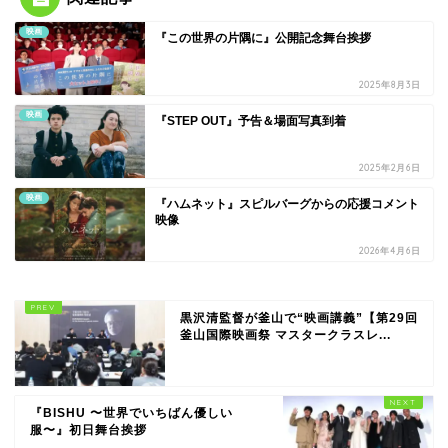
映画
『この世界の片隅に』公開記念舞台挨拶
2025年8月3日
映画
『STEP OUT』予告＆場面写真到着
2025年2月6日
映画
『ハムネット』スピルバーグからの応援コメント
映像
2026年4月6日
黒沢清監督が釜山で“映画講義”【第29回
釜山国際映画祭 マスタークラスレ...
『BISHU 〜世界でいちばん優しい
服〜』初日舞台挨拶