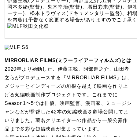
伊藤主税(プロデューサー)、阿部進之介(出演・プロデュ
岡本多緒(監督)、鬼木幸治(監督)、増田彩来(監督)、伊
ーサー)、松本トラヴィス(ドキュメンタリー監督)、相場詩
※内容は予告なく変更する場合がありますのでご了承
MIRRORLIAR FILMS(ミラーライアーフィルムズ)とは
2020年より始動した、伊藤主税、阿部進之介、山田孝
之らがプロデュースする『MIRRORLIAR FILMS』は、
メジャーとインディーズの垣根を越えて映画を作り上
げる短編映画制作プロジェクトです。これまでに
Season1〜5では俳優、映画監督、漫画家、ミュージシ
ャンなどが監督した42本の短編映画を劇場公開してま
いりました。著名クリエイターの作品から一般公募作
品まで多彩な短編映画が集まっています。