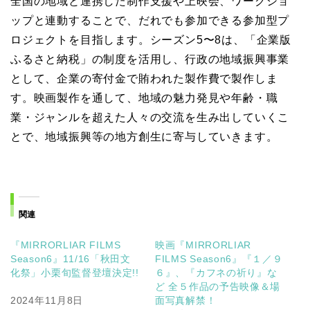
全国の地域と連携した制作支援や上映会、ワークショ
ップと連動することで、だれでも参加できる参加型プ
ロジェクトを目指します。シーズン5〜8は、「企業版
ふるさと納税」の制度を活用し、行政の地域振興事業
として、企業の寄付金で賄われた製作費で製作しま
す。映画製作を通して、地域の魅力発見や年齢・職
業・ジャンルを超えた人々の交流を生み出していくこ
とで、地域振興等の地方創生に寄与していきます。
関連
『MIRRORLIAR FILMS
映画『MIRRORLIAR
Season6』11/16「秋田文
FILMS Season6』『１／９
化祭」小栗旬監督登壇決定!!
６』、『カフネの祈り』な
⠀
ど 全５作品の予告映像＆場
2024年11月8日
面写真解禁！