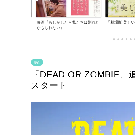
映画『もしかしたら私たちは別れた
デスアイラン
『劇場版 美しい彼～e
かもしれない』
映画
『DEAD OR ZOMB
スタート