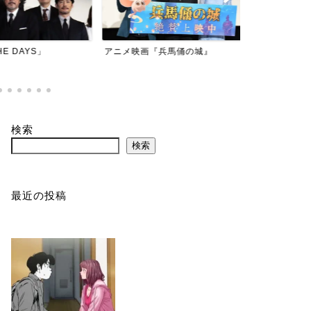
 DAYS」
アニメ映画『兵馬俑の城』
ミュージカル
検索
検索
最近の投稿