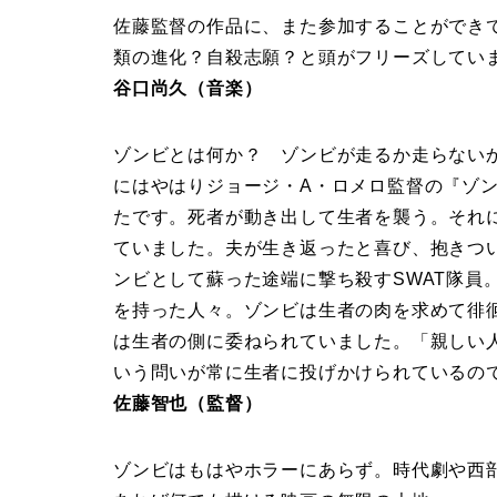
佐藤監督の作品に、また参加することができ
類の進化？自殺志願？と頭がフリーズしてい
谷口尚久（音楽）
ゾンビとは何か？ ゾンビが走るか走らない
にはやはりジョージ・A・ロメロ監督の『ゾンビ』（D
たです。死者が動き出して生者を襲う。それ
ていました。夫が生き返ったと喜び、抱きつ
ンビとして蘇った途端に撃ち殺すSWAT隊員
を持った人々。ゾンビは生者の肉を求めて徘
は生者の側に委ねられていました。「親しい
いう問いが常に生者に投げかけられているの
佐藤智也（監督）
ゾンビはもはやホラーにあらず。時代劇や西