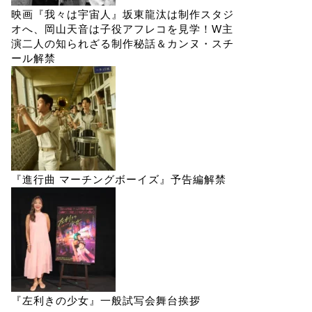
映画『我々は宇宙人』坂東龍汰は制作スタジ
オへ、岡山天音は子役アフレコを見学！W主
演二人の知られざる制作秘話＆カンヌ・スチ
ール解禁
『進行曲 マーチングボーイズ』予告編解禁
『左利きの少女』一般試写会舞台挨拶