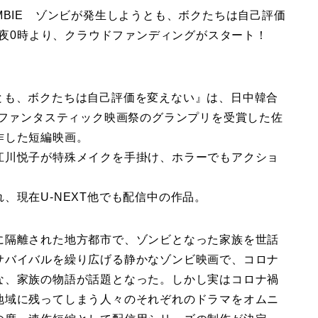
ZOMBIE ゾンビが発生しようとも、ボクたちは自己評価
深夜0時より、クラウドファンディングがスタート！
しようとも、ボクたちは自己評価を変えない』は、日中韓合
際ファンタスティック映画祭のグランプリを受賞した佐
作した短編映画。
江川悦子が特殊メイクを手掛け、ホラーでもアクショ
、現在U-NEXT他でも配信中の作品。
に隔離された地方都市で、ゾンビとなった家族を世話
サバイバルを繰り広げる静かなゾンビ映画で、コロナ
な、家族の物語が話題となった。しかし実はコロナ禍
地域に残ってしまう人々のそれぞれのドラマをオムニ