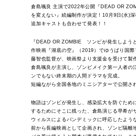
倉島颯良 主演で2022年公開『DEAD OR 
を変えない』続編制作が決定！10月9日(水)
追加キャストも合わせて発表！！
『DEAD OR ZOMBIE ソンビが発生
作映画『湖底の空』（2019）でゆうばり国
藤智也監督が、映画祭より支援金を受けて製
倉島颯良が主演し、ゾンビメイク第一人者の
ンでもない終末期の人間ドラマを完成。
短編ながら全国各地のミニシアターで公開され
物語はゾンビが発生し、感染拡大を防ぐため
するためにそこに残った、倉島演じる早希が
ウィルスによるパンデミックに呼応したよう
前から長編映画として企画され、ゾンビ隔離