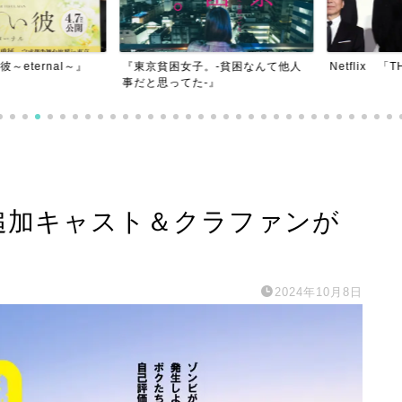
ternal～』
『東京貧困女子。-貧困なんて他人
Netflix 「THE
事だと思ってた-』
IE』追加キャスト＆クラファンが
2024年10月8日