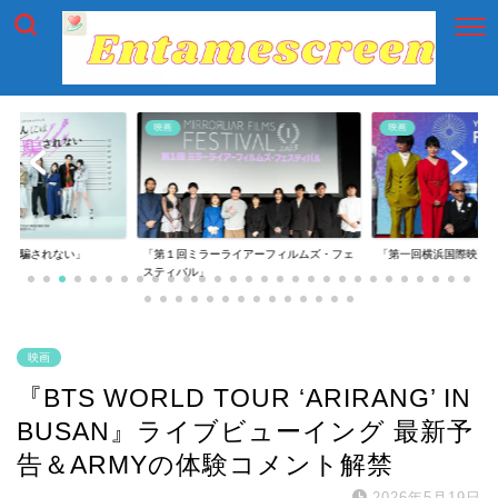
映画
映画
には騙されない」
「第１回ミラーライアーフィルムズ・フェ
「第一回横浜国際映画
スティバル」
映画
『BTS WORLD TOUR ‘ARIRANG’ IN
BUSAN』ライブビューイング 最新予
告＆ARMYの体験コメント解禁
2026年5月19日