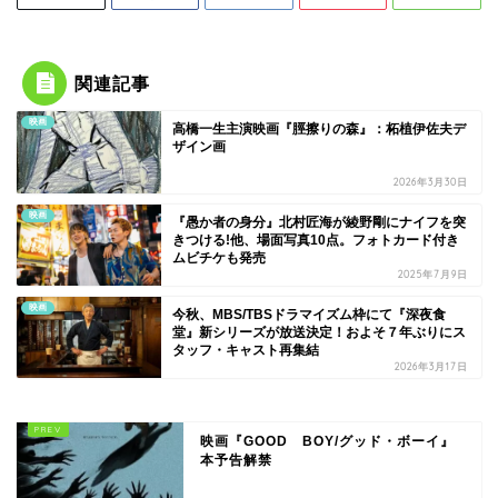
関連記事
映画
高橋一生主演映画『脛擦りの森』：柘植伊佐夫デ
ザイン画
2026年3月30日
映画
『愚か者の身分』北村匠海が綾野剛にナイフを突
きつける!他、場面写真10点。フォトカード付き
ムビチケも発売
2025年7月9日
映画
今秋、MBS/TBSドラマイズム枠にて『深夜食
堂』新シリーズが放送決定！およそ７年ぶりにス
タッフ・キャスト再集結
2026年3月17日
映画『GOOD BOY/グッド・ボーイ』
本予告解禁