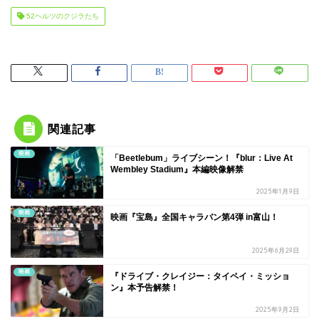
52ヘルツのクジラたち
関連記事
映画
「Beetlebum」ライブシーン！『blur：Live At
Wembley Stadium』本編映像解禁
2025年1月9日
映画
映画『宝島』全国キャラバン第4弾 in富山！
2025年6月29日
映画
『ドライブ・クレイジー：タイペイ・ミッショ
ン』本予告解禁！
2025年9月2日