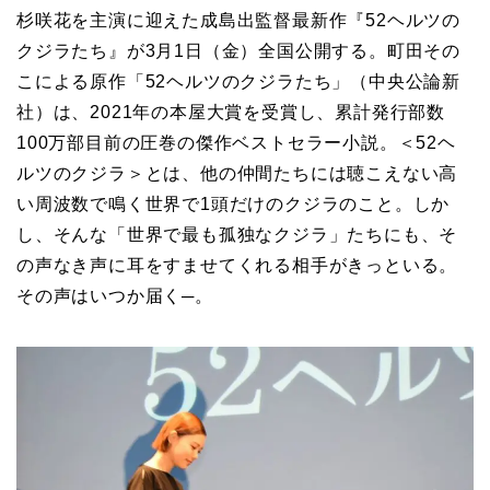
杉咲花を主演に迎えた成島出監督最新作『52ヘルツの
クジラたち』が3月1日（金）全国公開する。町田その
こによる原作「52ヘルツのクジラたち」（中央公論新
社）は、2021年の本屋大賞を受賞し、累計発行部数
100万部目前の圧巻の傑作ベストセラー小説。＜52ヘ
ルツのクジラ＞とは、他の仲間たちには聴こえない高
い周波数で鳴く世界で1頭だけのクジラのこと。しか
し、そんな「世界で最も孤独なクジラ」たちにも、そ
の声なき声に耳をすませてくれる相手がきっといる。
その声はいつか届く─。