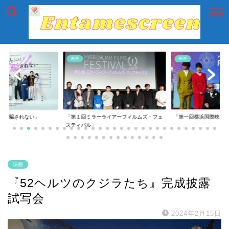
映画
映画
には騙されない」
「第１回ミラーライアーフィルムズ・フェ
「第一回横浜国際映画
スティバル」
映画
『52ヘルツのクジラたち』完成披露
試写会
2024年2月15日