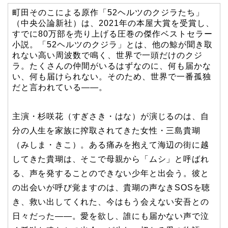
町田そのこによる原作「52ヘルツのクジラたち」
（中央公論新社）は、2021年の本屋大賞を受賞し、
すでに80万部を売り上げる圧巻の傑作ベストセラー
小説。「52ヘルツのクジラ」とは、他の鯨が聞き取
れない高い周波数で鳴く、世界で一頭だけのクジ
ラ。たくさんの仲間がいるはずなのに、何も届かな
い、何も届けられない。そのため、世界で一番孤独
だと言われている――。
主演・杉咲花（すぎさき・はな）が演じるのは、自
分の人生を家族に搾取されてきた女性・三島貴瑚
（みしま・きこ）。ある痛みを抱えて海辺の街に越
してきた貴瑚は、そこで母親から「ムシ」と呼ばれ
る、声を発することのできない少年と出会う。彼と
の出会いが呼び覚ますのは、貴瑚の声なきSOSを聴
き、救い出してくれた、今はもう会えない安吾との
日々だった――。愛を欲し、誰にも届かない声で泣