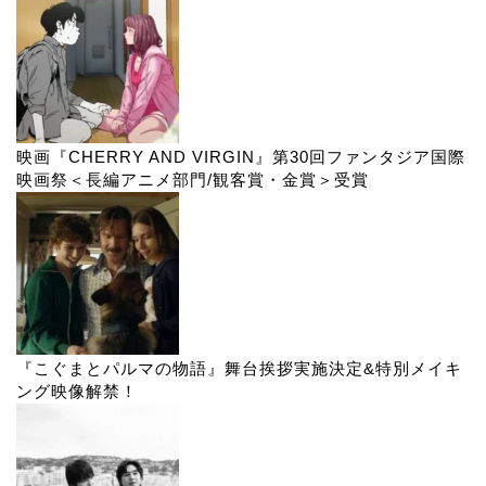
映画『CHERRY AND VIRGIN』第30回ファンタジア国際
映画祭＜長編アニメ部門/観客賞・金賞＞受賞
『こぐまとパルマの物語』舞台挨拶実施決定&特別メイキ
ング映像解禁！