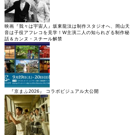
映画『我々は宇宙人』坂東龍汰は制作スタジオへ、岡山天
音は子役アフレコを見学！W主演二人の知られざる制作秘
話＆カンヌ・スチール解禁
『京まふ2026』 コラボビジュアル大公開