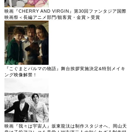
映画『CHERRY AND VIRGIN』第30回ファンタジア国際
映画祭＜長編アニメ部門/観客賞・金賞＞受賞
『こぐまとパルマの物語』舞台挨拶実施決定&特別メイキ
ング映像解禁！
映画『我々は宇宙人』坂東龍汰は制作スタジオへ、岡山天