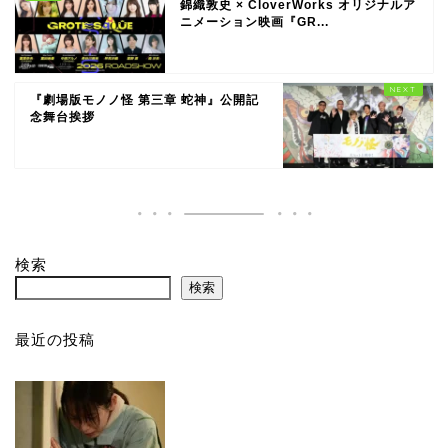
錦織敦史 × CloverWorks オリジナルア
ニメーション映画『GR...
『劇場版モノノ怪 第三章 蛇神』公開記
念舞台挨拶
検索
検索
最近の投稿