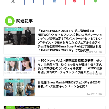
関連記事
アート イベント
『TM NETWORK 2025 IP』第二弾情報 TM
NETWORK×タマ＆フレンズ 初のコラボレーショ
ングッズ販売決定！TMメンバーを“タマ＆フレン
ズ”テイストで描きおろしたビジュアル＆全アイ
テム情報公開!!!Ginza Sony Parkにて開催される
『TM NETWORK 2025 IP』にて販売!!!
2025年7月14日
アート イベント
＜TGC News Vol.2＞豪華出演者第2弾解禁！せい
ら、田鍋梨々花、ゆうちゃみらが登場！佐々木久
美は卒業後初のランウェイを披露！「＃TGC出演
希望」第2弾アーティストライブ編スタート！
2025年6月5日
アート イベント
目黒蓮(Snow Man)がFENDI(フェンディ)2025年
春夏 メンズ広告キャンペーンを公開！
2025年1月13日