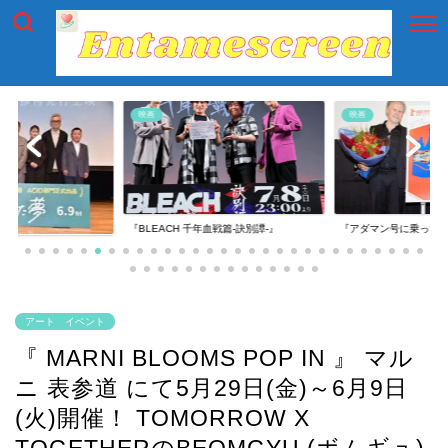
映画
映画
『BLEACH 千年血戦篇-訣別譚-』
『アダマン号に乗って
アート イベント
『 MARNI BLOOMS POP IN 』 マル
ニ 表参道 にて5月29日(金)～6月9日
(火)開催！ TOMORROW X
TOGETHERのBEOMGYU (ボムギュ)