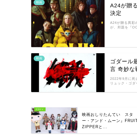
映画
A24が贈
決定
A24が贈る異彩の
が、邦題を『OC
映画
ゴダール
言 奇妙
2022年9月
リュック・ゴダ
映画おしりたんてい スタ
ー・アンド・ムーン』FRUI
ZIPPERと...