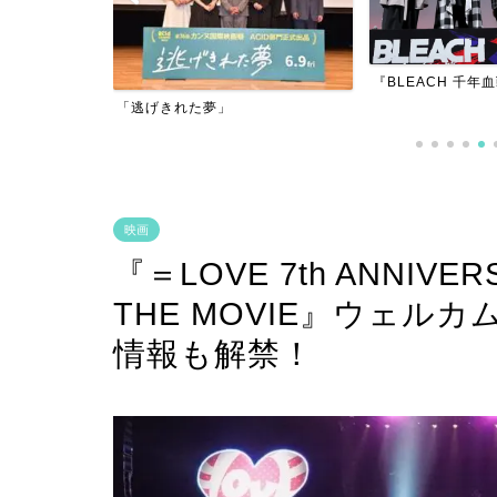
『BLEACH 千年血戦篇-訣別譚-』
『アダマン号に乗
映画
『＝LOVE 7th ANNIVER
THE MOVIE』ウェル
情報も解禁！