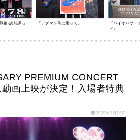
映画『もしかし
って』
『バイオハザード：デスアイラン
かもしれない』
ド』
SARY PREMIUM CONCERT
カム動画上映が決定！入場者特典
2025年3月26日