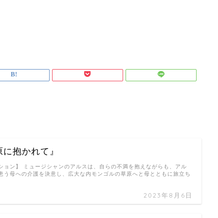
原に抱かれて』
ション】 ミュージシャンのアルスは、自らの不満を抱えながらも、アル
患う母への介護を決意し、広大な内モンゴルの草原へと母とともに旅立ち
2023年8月6日