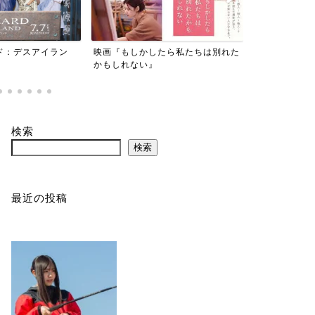
たら私たちは別れた
『劇場版 美しい彼～eternal～』
『東京貧困女
事だと思って
検索
検索
最近の投稿