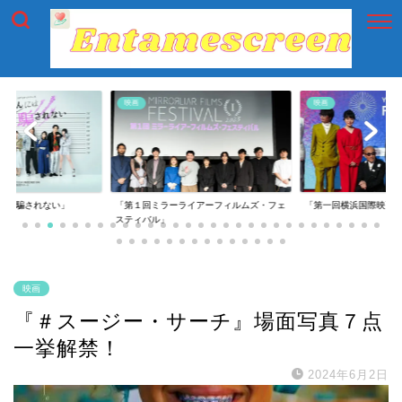
映画
映画
には騙されない」
「第１回ミラーライアーフィルムズ・フェ
「第一回横浜国際映画
スティバル」
映画
『＃スージー・サーチ』場面写真７点
一挙解禁！
2024年6月2日