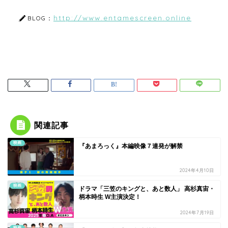
http://www.entamescreen.online
BLOG：
関連記事
映画
『あまろっく』本編映像７連発が解禁
2024年4月10日
映画
ドラマ「三笠のキングと、あと数人」 高杉真宙・
柄本時生 W主演決定！
2024年7月19日
映画