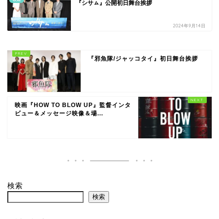
『シサㇺ』公開初日舞台挨拶
2024年9月14日
『邪魚隊/ジャッコタイ』初日舞台挨拶
映画『HOW TO BLOW UP』監督インタ
ビュー＆メッセージ映像＆場...
検索
検索