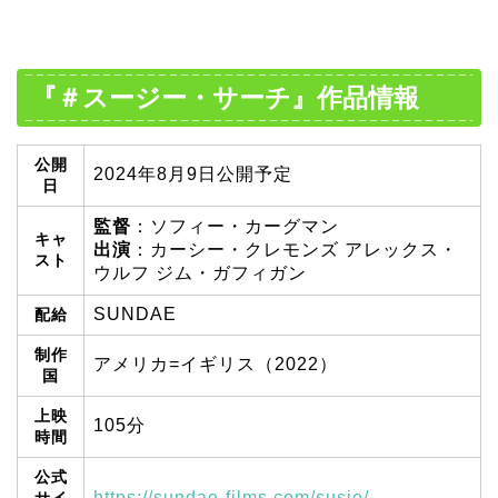
『＃スージー・サーチ』作品情報
公開
2024年8月9日公開予定
日
監督
：ソフィー・カーグマン
キャ
出演
：カーシー・クレモンズ アレックス・
スト
ウルフ ジム・ガフィガン
SUNDAE
配給
制作
アメリカ=イギリス（2022）
国
上映
105分
時間
公式
https://sundae-films.com/susie/