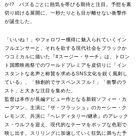
か!? バズるごとに熱気を帯びる期待と注目。予想を裏
切り続ける展開に、一秒たりとも目が離せない衝撃作
が誕生した。
「いいね！」やフォロワー獲得に魅入られていくイン
フルエンサーと、それを欲する現代社会をブラックか
つコミカルに描いた『#スージー・サーチ』は、トロン
ト国際映画祭でのワールドプレミアを皮切りに「イン
スタントな名声と称賛を求めるSNS文化を鋭く風刺し
ている」、「独創的でサスペンスフル！」「衝撃のラ
スト」と大きな注目を集めた。
監督は本作が長編デビュー作となる新鋭ソフィー・カ
ーグマン。主演に『ザ・フラッシュ』のカーシー・ク
レモンズ、共演に『ヘレディタリー/継承』のアレック
ス・ウルフを迎え、現代的なテーマをポップな色彩で
映し出す。スリリングに加速していく狂気に満ちた予