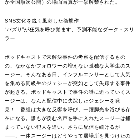
か全国順次公開）の場面写真が一挙解禁された。
SNS文化を鋭く風刺した衝撃作
“バズり”が狂気を呼び覚ます、予測不能なダーク・スリ
ラー
ポッドキャストで未解決事件の考察を配信するもの
の、なかなかフォロワーの増えない孤独な大学生のス
ージー。そんなある日、インフルエンサーとして人気
を集める同級生のジェシーが突如として失踪する事件
が起きる。ポッドキャストで事件の謎に迫っていくス
ージーは、なんと配信中に失踪したジェシーを発
見！ 番組は大きな反響を呼び、一躍脚光を浴びる存
在になる。誰もが羨む名声を手に入れたスージーは捕
まっていない犯人を追い、さらに配信を続けるが
――。一体スージーはどうやって居場所を見つけたの