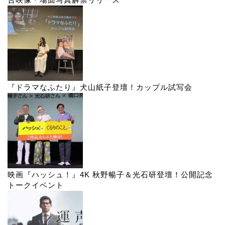
『ドラマなふたり』犬山紙子登壇！カップル試写会
映画『ハッシュ！』4K 秋野暢子＆光石研登壇！公開記念
トークイベント