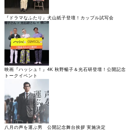
『ドラマなふたり』犬山紙子登壇！カップル試写会
映画『ハッシュ！』4K 秋野暢子＆光石研登壇！公開記念
トークイベント
八月の声を運ぶ男 公開記念舞台挨拶 実施決定