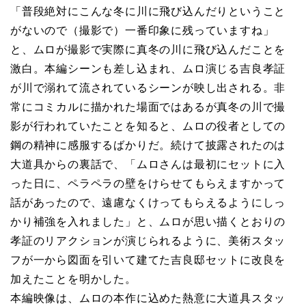
「普段絶対にこんな冬に川に飛び込んだりということ
がないので（撮影で）一番印象に残っていますね」
と、ムロが撮影で実際に真冬の川に飛び込んだことを
激白。本編シーンも差し込まれ、ムロ演じる吉良孝証
が川で溺れて流されているシーンが映し出される。非
常にコミカルに描かれた場面ではあるが真冬の川で撮
影が行われていたことを知ると、ムロの役者としての
鋼の精神に感服するばかりだ。続けて披露されたのは
大道具からの裏話で、「ムロさんは最初にセットに入
った日に、ペラペラの壁をけらせてもらえますかって
話があったので、遠慮なくけってもらえるようにしっ
かり補強を入れました」と、ムロが思い描くとおりの
孝証のリアクションが演じられるように、美術スタッ
フが一から図面を引いて建てた吉良邸セットに改良を
加えたことを明かした。
本編映像は、ムロの本作に込めた熱意に大道具スタッ