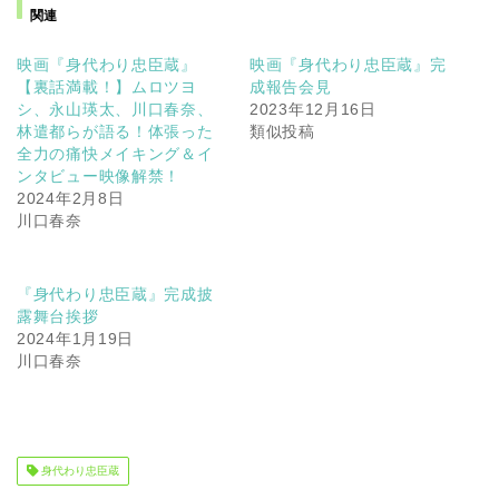
関連
映画『身代わり忠臣蔵』
映画『身代わり忠臣蔵』完
【裏話満載！】ムロツヨ
成報告会見
シ、永山瑛太、川口春奈、
2023年12月16日
林遣都らが語る！体張った
類似投稿
全力の痛快メイキング＆イ
ンタビュー映像解禁！
2024年2月8日
川口春奈
『身代わり忠臣蔵』完成披
露舞台挨拶
2024年1月19日
川口春奈
身代わり忠臣蔵