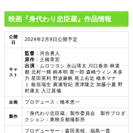
映画『身代わり忠臣蔵』作品情報
公開
2024年2月9日公開予定
日
監督
：河合勇人
原作
：土橋章宏
出演
：ムロツヨシ 永山瑛太 川口春奈 林遣
キャ
都 北村一輝 柄本明 寛一郎 森崎ウィン 本多
スト
力 星田英利 野波麻帆 尾上右近 橋本マナ
ミ 板垣瑞生 廣瀬智紀 濱津隆之 加藤小夏 野
村康太 入江甚儀
プロデュース：橋本恵一
企画
「身代わり忠臣蔵」製作委員会 製作プロダ
製作
クション：東映京都撮影所
プロデューサー：森田美桜、福島一貴