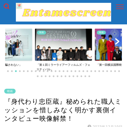
映画
映画
には騙されない」
「第１回ミラーライアーフィルムズ・フェ
「第一回横浜国際映画
スティバル」
映画
『身代わり忠臣蔵』秘められた職人ミ
ッションを惜しみなく明かす裏側イ
ンタビュー映像解禁！
2023年12月19日