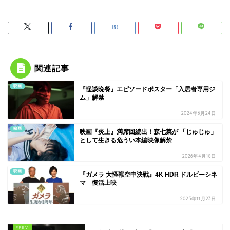
関連記事
映画
『怪談晩餐』エピソードポスター「入居者専用ジ
ム」解禁
2024年6月24日
映画
映画『炎上』満席回続出！森七菜が 「じゅじゅ」
として生きる危うい本編映像解禁
2026年4月18日
映画
『ガメラ 大怪獣空中決戦』4K HDR ドルビーシネ
マ 復活上映
2025年11月23日