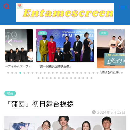
映画
映画
イアーフィルムズ・フェ
「第一回横浜国際映画祭」
「逃げきれた夢」
映画
『蒲団』初日舞台挨拶
2024年5月12日