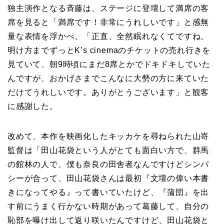
独主演作となる斉藤は、ステージに登壇して満席の客
席を見ると「満席です！非常にうれしいです」と感無
量な表情を浮かべ、「正直、全然眠れなくてですね、
明け方までずっとK’s cinemaのチケットの売れ行きを
見ていて、朝9時頃にまだ8席とかでドキドキしていた
んですが、おかげさまでこんなに大勢の方に来ていた
だけてうれしいです。ありがとうございます」と観客
に感謝した。
改めて、本作を映画化したキッカケを尋ねられた山嵜
監督は「田山花袋という人がとても面白い方で、群馬
の館林の人で、僕も奈良の田舎者なんですけどシンパ
シーが合って、田山花袋さんは最初『文壇の偉い本書
きになってやる』って書いていたけど、『蒲団』を出
す前にうまく行かない時期があって葛藤して、自分の
恥部を曝け出して返り咲いたんですけど、田山花袋と