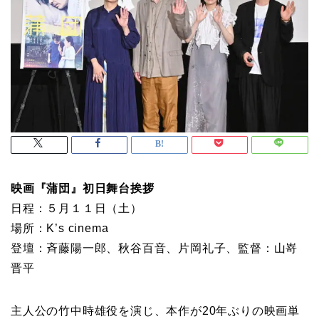
映画『蒲団』初日舞台挨拶
日程：５月１１日（土）
場所：K’s cinema
登壇：斉藤陽一郎、秋谷百音、片岡礼子、監督：山嵜
晋平
主人公の竹中時雄役を演じ、本作が20年ぶりの映画単