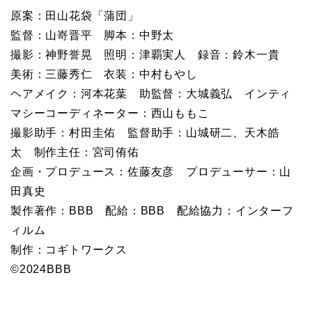
原案：田山花袋「蒲団」
監督：山嵜晋平 脚本：中野太
撮影：神野誉晃 照明：津覇実人 録音：鈴木一貴
美術：三藤秀仁 衣装：中村もやし
ヘアメイク：河本花葉 助監督：大城義弘 インティ
マシーコーディネーター：西山ももこ
撮影助手：村田圭佑 監督助手：山城研二、天木皓
太 制作主任：宮司侑佑
企画・プロデュース：佐藤友彦 プロデューサー：山
田真史
製作著作：BBB 配給：BBB 配給協力：インターフ
ィルム
制作：コギトワークス
©2024BBB