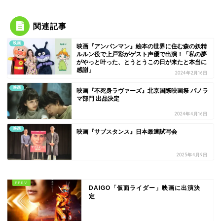
関連記事
映画
映画『アンパンマン』絵本の世界に住む森の妖精
ルルン役で上戸彩がゲスト声優で出演！「私の夢
がやっと叶った、とうとうこの日が来たと本当に
感謝」
2024年2月16日
映画
映画『不死身ラヴァーズ』北京国際映画祭 パノラ
マ部門 出品決定
2024年4月16日
映画
映画『サブスタンス』日本最速試写会
2025年4月9日
DAIGO「仮面ライダー」映画に出演決
定