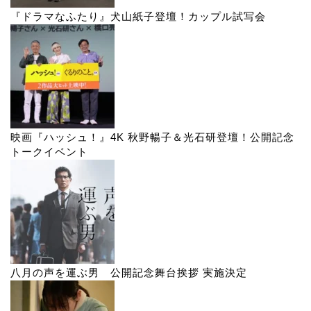
『ドラマなふたり』犬山紙子登壇！カップル試写会
映画『ハッシュ！』4K 秋野暢子＆光石研登壇！公開記念
トークイベント
八月の声を運ぶ男 公開記念舞台挨拶 実施決定