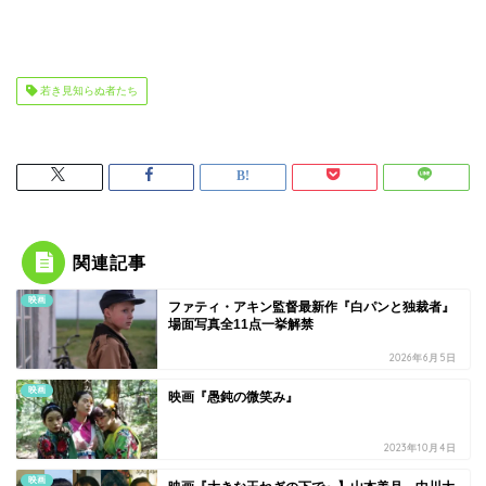
若き見知らぬ者たち
関連記事
映画
ファティ・アキン監督最新作『白パンと独裁者』
場面写真全11点一挙解禁
2026年6月5日
映画
映画『愚鈍の微笑み』
2023年10月4日
映画