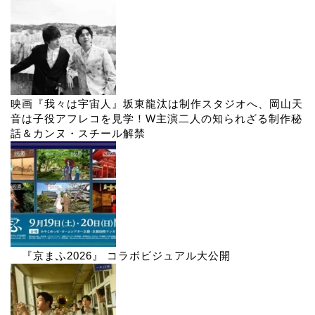
映画『我々は宇宙人』坂東龍汰は制作スタジオへ、岡山天
音は子役アフレコを見学！W主演二人の知られざる制作秘
話＆カンヌ・スチール解禁
『京まふ2026』 コラボビジュアル大公開