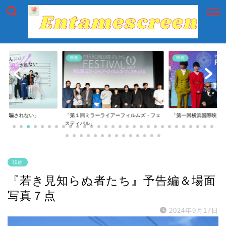
映画
映画
には騙されない」
「第１回ミラーライアーフィルムズ・フェ
「第一回横浜国際映画
スティバル」
映画
『若き見知らぬ者たち』予告編＆場面
写真７点
2024年9月17日