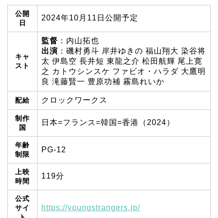
公開
2024年10月11日公開予定
日
監督
：内山拓也
出演
：磯村勇斗 岸井ゆきの 福山翔大 染谷将
キャ
太 伊島空 長井短 東龍之介 松田航輝 尾上寛
スト
之 カトウシンスケ ファビオ・ハラダ 大鷹明
良 滝藤賢一 豊原功補 霧島れいか
クロックワークス
配給
制作
日本=フランス=韓国=香港（2024）
国
年齢
PG-12
制限
上映
119分
時間
公式
https://youngstrangers.jp/
サイ
ト