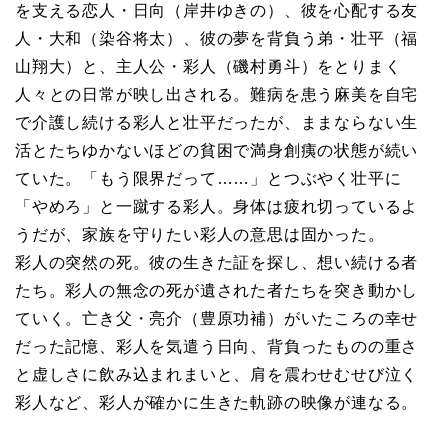
を支える恋人・日向（岸井ゆきの）、彼を心配する友
人・大和（染谷将太）、彼の夢を背負う弟・壮平（福
山翔大）と、主人公・彩人（磯村勇斗）をとりまく
人々との日常が映し出される。難病を患う麻美を自宅
で介護し続ける彩人と壮平だったが、ままならない生
活とたちゆかないほどの貧困で満身創痍の状態が続い
ていた。「もう限界だって……」とつぶやく壮平に
「やめろ」と一蹴する彩人。身体は疲れ切っているよ
うだが、家族を守りたい彩人の意思は固かった。
彩人の突然の死。彼の生きた証を探し、想い続ける者
たち。彩人の無念の死が遺された者たちを突き動かし
ていく。亡き父・亮介（豊原功補）がいたころの幸せ
だった記憶、彩人を気遣う日向、背負ったものの重さ
と虚しさに飲み込まれまいと、肩を震わせむせび泣く
彩人など、彩人が確かに生きた軌跡の映像が連なる。