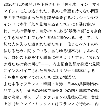
2020年代の幕開けを予感させた『佐々木、イン、マイ
マイン』に刻み込まれた、将来に希望も持てない閉塞
感の中で煮詰まった自意識が爆発するパッションやマ
インドは本作『若き見知らぬ者たち』にも受け継が
れ、一人の青年が、自分の中にある“最後の砦”と向き合
う生き様がこれでもかと苛烈に描かれる。そして、大
切な人を失った遺された者たちも、信じるべきものを
信じるために闘っている。あらゆる理不尽にまみれて
も、自分の正義を守り懸命に生きようとする、“名もな
き者たちの魂の叫び”――。内山拓也監督が身近な見聞
にインスパイアされた自身のオリジナル脚本による、
今を生きるすべての人たちに送る物語だ。
また本作はフランス・韓国・香港・日本の共同制作作
品でもあり、企画の段階で海外３つの国と地域での配
給が決定。ポストプロダクションの最後の工程、音仕
上げ（サウンド・ミックス）はフランスで行われ、内