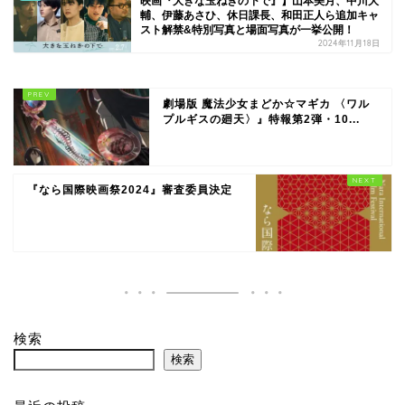
映画『大きな玉ねぎの下で』】山本美月、中川大
輔、伊藤あさひ、休日課長、和田正人ら追加キャ
スト解禁&特別写真と場面写真が一挙公開！
2024年11月18日
劇場版 魔法少女まどか☆マギカ 〈ワル
プルギスの廻天〉』特報第2弾・10...
『なら国際映画祭2024』審査委員決定
検索
検索