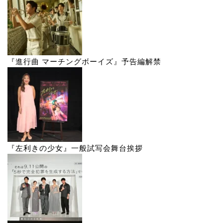
『進行曲 マーチングボーイズ』予告編解禁
『左利きの少女』一般試写会舞台挨拶