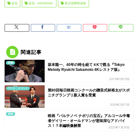
徒花
徒花 –ADABANA-
東京国際映画祭
関連記事
映画
坂本龍一、40年の時を経て４Kで甦る『Tokyo
Melody Ryuichi Sakamoto 4Kレストア版』
2025年3月13日
アート イベント
第80回毎日映画コンクールの贈呈式林裕太がスポ
ニチグランプリ新人賞を受賞
2026年2月11日
映画
映画『パルテノペ ナポリの宝石』アルコール中毒
者ゲイリー・オールドマンが意味深なアドバイ
ス！？本編映像解禁
2025年7月29日