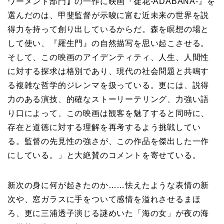
ワーメント部門】の一作に映画『徒花-ADABANA-』を
選んだのは、甲斐監督が示唆に富む近未来の世界を説
得力を持って創り出しているからだ。森を瞑想の場と
して使い、『羅生門』の自然描写を思い起こさせる。
そして、この映画のアイデンティティ、人生、人間性
に対する探求は格別であり、現代の社会問題と共鳴す
る複雑な哲学的ジレンマを扱っている。更には、説得
力のある演技、的確なストーリーテリング、力強い語
り口によって、この映画は観客を魅了すると同時に、
存在と道徳に対する理解を再考するよう挑戦してい
る。監督の先見性の強さが、この作品を傑出した一作
にしている。」と大絶賛のコメントを寄せている。
新次の身に何が起きたのか……怯えたような表情の新
次や、窓ガラスに手をついて感情を溢れさせるまほ
ろ、更に三浦透子演じる謎めいた「海の女」が夜の海