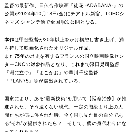
監督の最新作、日仏合作映画『徒花 -ADABANA-』の
公開が2024年10月18日(金)にテアトル新宿、TOHOシ
ネマズ シャンテ他で全国順次公開となる。
本作は甲斐監督が20年以上をかけ構想し書き上げ、満
を持して映画化されたオリジナル作品。
また75年の歴史を有するフランスの国立映画映像セン
ターCNCの対象作品となり、これまで深田晃司監督
『淵に立つ』『よこがお』や早川千絵監督
『PLAN75』等が選出されている。
国家により、ある“最新技術”を用いて【延命治療】が推
進された、そう遠くない現代。一定の階級より上の人
間たちが病に侵された時、全く同じ見た目の自分であ
る“それ”が提供されたら？ そして、病の身代わりにな
ってくれたら？