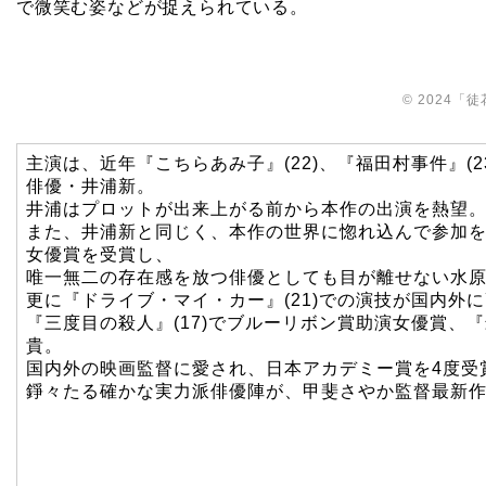
で微笑む姿などが捉えられている。
© 2024「徒
主演は、近年『こちらあみ子』(22)、『福田村事件』(2
俳優・井浦新。
井浦はプロットが出来上がる前から本作の出演を熱望
また、井浦新と同じく、本作の世界に惚れ込んで参加を即
女優賞を受賞し、
唯一無二の存在感を放つ俳優としても目が離せない水
更に『ドライブ・マイ・カー』(21)での演技が国内外
『三度目の殺人』(17)でブルーリボン賞助演女優賞、『
貴。
国内外の映画監督に愛され、日本アカデミー賞を4度受
錚々たる確かな実力派俳優陣が、甲斐さやか監督最新