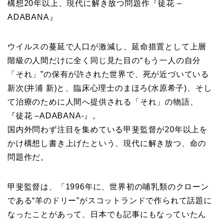
構想20年以上、現代に解き放つ問題作『徒花 –
ADABANA』
ウイルスの蔓延で人口が激減し、延命措置として上層
階級の人間だけに全く同じ見た目の“もう一人の自分
「それ」”の保有が許された世界で、死が近づいている
新次(井浦 新)と、臨床心理士のまほろ(水原希子)、そし
て治療のために人間へ提供される「それ」の物語、
『徒花 –ADABANA-』。
国内外問わず注目を集めている甲斐監督が20年以上を
かけ構想し書き上げたという、現代に解き放つ、命の
問題作だ。
甲斐監督は、「1996年に、世界初の哺乳類のクローン
である“羊のドリー”がスコットランドで作られて話題に
なったことがあって、日本でも記事にもなっていたん