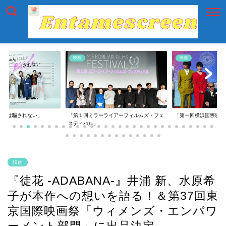
映画
映画
には騙されない」
「第１回ミラーライアーフィルムズ・フェ
「第一回横浜国際映画
スティバル」
映画
『徒花 -ADABANA-』井浦 新、水原希
子が本作への想いを語る！＆第37回東
京国際映画祭「ウィメンズ・エンパワ
ーメント部門」に出品決定