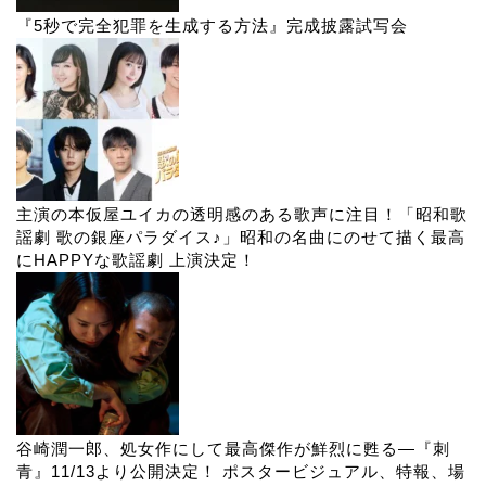
『5秒で完全犯罪を生成する方法』完成披露試写会
主演の本仮屋ユイカの透明感のある歌声に注目！「昭和歌
謡劇 歌の銀座パラダイス♪」昭和の名曲にのせて描く最高
にHAPPYな歌謡劇 上演決定！
谷崎潤一郎、処女作にして最高傑作が鮮烈に甦る―『刺
青』11/13より公開決定！ ポスタービジュアル、特報、場