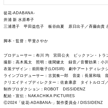
徒花-ADABANA-
井浦 新 水原希子
三浦透子 甲田益也子 板谷由夏 原日出子／斉藤由貴 
脚本・監督：甲斐さやか
プロデューサー：布川 均 宮田公夫 ビックァン・トラ
撮影：高木風太 照明：後閑健太 録音／音響効果：小川 
衣装デザイン：前田敬子(LOISIR) 劇中アートディレ
ラインプロデューサー：古賀奏一郎 音楽：長屋和哉 音楽
クリエイティブディレクター：佐倉康彦 タイトルロゴ
制作プロダクション：ROBOT DISSIDENZ
配給・宣伝：NAKACHIKA PICTURES
Ⓒ2024「徒花-ADABANA-」製作委員会 / DISSIDENZ