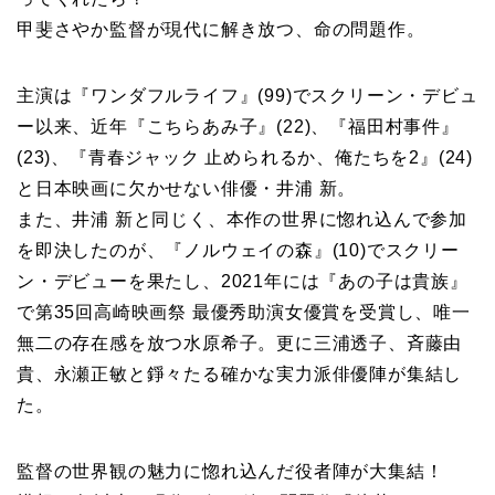
甲斐さやか監督が現代に解き放つ、命の問題作。
主演は『ワンダフルライフ』(99)でスクリーン・デビュ
ー以来、近年『こちらあみ子』(22)、『福田村事件』
(23)、『青春ジャック 止められるか、俺たちを2』(24)
と日本映画に欠かせない俳優・井浦 新。
また、井浦 新と同じく、本作の世界に惚れ込んで参加
を即決したのが、『ノルウェイの森』(10)でスクリー
ン・デビューを果たし、2021年には『あの子は貴族』
で第35回高崎映画祭 最優秀助演女優賞を受賞し、唯一
無二の存在感を放つ水原希子。更に三浦透子、斉藤由
貴、永瀬正敏と錚々たる確かな実力派俳優陣が集結し
た。
監督の世界観の魅力に惚れ込んだ役者陣が大集結！