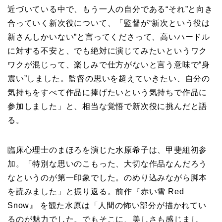
近づいている中で、もう一人の自分である“それ”と向き
合っていく新次役について、「監督が“新次という役は
新さんしかいない”と言ってくださって、高いハードル
に対する不安と、でも絶対に演じてみたいというワク
ワクが混じって、楽しみで仕方がないと言う意味で“身
震い”しました。監督の思いを超えていきたい、自分の
気持ちをすべて作品に捧げたいという気持ちで作品に
参加しました」と、相当な覚悟で新次役に挑んだと語
る。
臨床心理士のまほろを演じた水原希子は、甲斐組初参
加。「特別な思いのこもった、大切な作品なんだろう
なというのが第一印象でした。のめり込みながら脚本
を読みました」と振り返る。前作『赤い雪 Red
Snow』 を観た水原は「人間の怖い部分が描かれてい
るのが魅力でした。でもそこに、美しさも感じまし