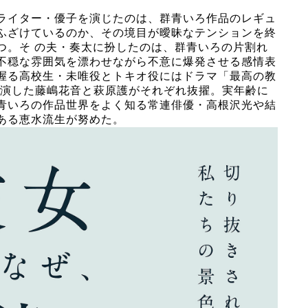
ライター・優子を演じたのは、群⻘いろ作品のレギュ
ふざけているのか、その境目が曖昧なテンションを終
つ。そ の夫・奏太に扮したのは、群⻘いろの片割れ
不穏な雰囲気を漂わせながら不意に爆発させる感情表
握る高校生・未唯役とトキオ役にはドラマ「最高の教
も出演した藤嶋花音と萩原護がそれぞれ抜擢。実年齢に
⻘いろの作品世界をよく知る常連俳優・高根沢光や結
ある恵水流生が努めた。