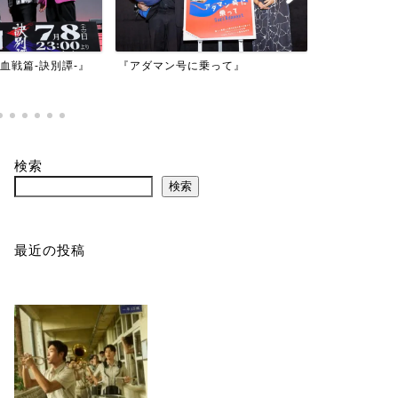
映画『もしか
乗って』
『バイオハザード：デスアイラン
かもしれない
ド』
検索
検索
最近の投稿