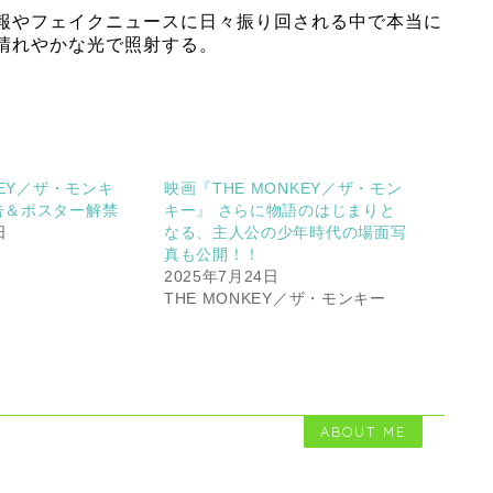
報やフェイクニュースに日々振り回される中で本当に
晴れやかな光で照射する。
KEY／ザ・モンキ
映画『THE MONKEY／ザ・モン
告＆ポスター解禁
キー』 さらに物語のはじまりと
日
なる、主人公の少年時代の場面写
真も公開！！
2025年7月24日
THE MONKEY／ザ・モンキー
ABOUT ME