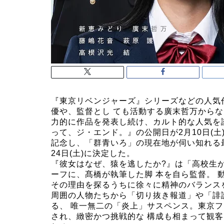
『東京リベンジャーズ』シリーズなどの人気作
優や、監督とし ても活動する廣末哲万からな
力的に作品を発表し続け、カルト的な人気を誇
って、ジ・エンド。』の公開日が2月10日(
記念し、「群⻘いろ」の現在地が伺い知れる
24日(土)に決定した。
『彼女はなぜ、猿を逃したか?』は「高校生
ーフに、髙橋が執筆した脚 本を自ら監督。 
その理由を探るうちに徐々に精神のバランス
周囲の人物たちから「切り抜き報道」や「誹
る、 唯一無二の「炎上」サスペンス。東京フ
され、緻密かつ挑戦的な 構成も相まって観