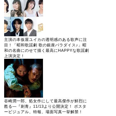
主演の本仮屋ユイカの透明感のある歌声に注
目！「昭和歌謡劇 歌の銀座パラダイス♪」昭
和の名曲にのせて描く最高にHAPPYな歌謡劇
上演決定！
谷崎潤一郎、処女作にして最高傑作が鮮烈に
甦る―『刺青』11/13より公開決定！ ポスタ
ービジュアル、特報、場面写真一挙解禁！