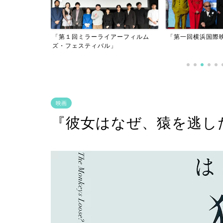
アーフィルム
「第一回横浜国際映画祭」
」
「逃げきれた夢」
映画
『彼女はなぜ、猿を逃したか