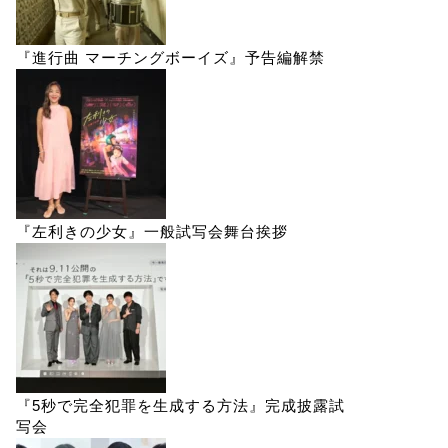
『進行曲 マーチングボーイズ』予告編解禁
『左利きの少女』一般試写会舞台挨拶
『5秒で完全犯罪を生成する方法』完成披露試
写会