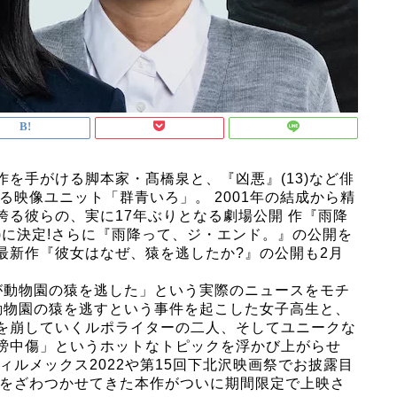
を手がける脚本家・髙橋泉と、『凶悪』(13)など俳
る映像ユニット「群⻘いろ」。 2001年の結成から精
る彼らの、実に17年ぶりとなる劇場公開 作『雨降
土)に決定!さらに『雨降って、ジ・エンド。』の公開を
最新作『彼女はなぜ、猿を逃したか?』の公開も2月
が動物園の猿を逃した」という実際のニュースをモチ
動物園の猿を逃すという事件を起こした女子高生と、
を崩していくルポライターの二人、そしてユニークな
謗中傷」というホットなトピックを浮かび上がらせ
ィルメックス2022や第15回下北沢映画祭でお披露目
客をざわつかせてきた本作がついに期間限定で上映さ