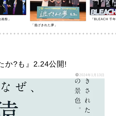
『BLEACH 千年血戦篇-訣別譚-』
『アダマン号に
?も』2.24公開!
2024年1月13日