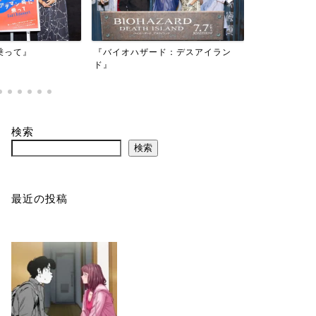
映画『もしか
乗って』
『バイオハザード：デスアイラン
かもしれない
ド』
検索
検索
最近の投稿