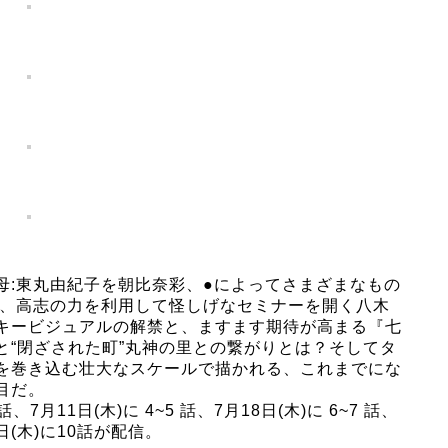
母:東丸由紀子を朝比奈彩、●によってさまざまなもの
嗣、高志の力を利用して怪しげなセミナーを開く八木
キービジュアルの解禁と、ますます期待が高まる『七
と“閉ざされた町”丸神の里との繋がりとは？そしてタ
を巻き込む壮大なスケールで描かれる、これまでにな
目だ。
7月11日(木)に 4~5 話、7月18日(木)に 6~7 話、
8日(木)に10話が配信。