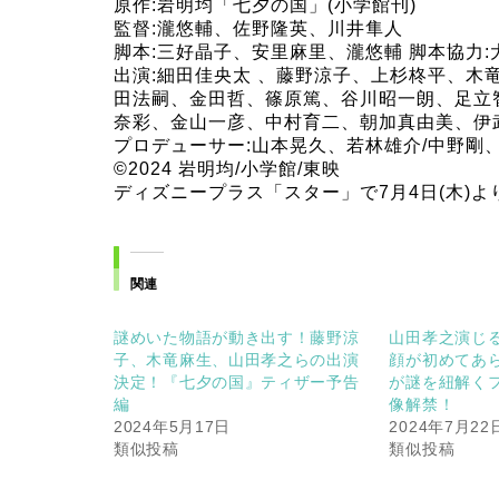
原作:岩明均「七夕の国」(小学館刊)
監督:瀧悠輔、佐野隆英、川井隼人
脚本:三好晶子、安里麻里、瀧悠輔 脚本協力:
出演:細田佳央太 、藤野涼子、上杉柊平、木
田法嗣、金田哲、篠原篤、谷川昭一朗、足立
奈彩、金山一彦、中村育二、朝加真由美、伊
プロデューサー:山本晃久、若林雄介/中野剛
©︎2024 岩明均/小学館/東映
ディズニープラス「スター」で7月4日(木)よ
関連
謎めいた物語が動き出す！藤野涼
山田孝之演じ
子、木竜麻生、山田孝之らの出演
顔が初めてあ
決定！『七夕の国』ティザー予告
が謎を紐解く
編
像解禁！
2024年5月17日
2024年7月22
類似投稿
類似投稿