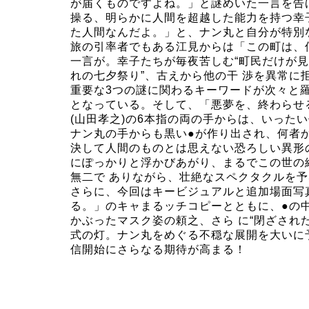
が届くものですよね。」と謎めいた一言を告げ
操る、明らかに人間を超越した能力を持つ幸子
た人間なんだよ。」と、ナン丸と自分が特別
旅の引率者でもある江見からは「この町は、
一言が。幸子たちが毎夜苦しむ“町民だけが見
れの七夕祭り”、古えから他の干 渉を異常に
重要な3つの謎に関わるキーワードが次々と
となっている。そして、「悪夢を、終わらせ
(山田孝之)の6本指の両の手からは、いった
ナン丸の手からも黒い●が作り出され、何者
決して人間のものとは思えない恐ろしい異形
にぽっかりと浮かびあがり、まるでこの世の
無二で ありながら、壮絶なスペクタクルを
さらに、今回はキービジュアルと追加場面写
る。」のキャまるッチコピーとともに、●の
かぶったマスク姿の頼之、さら に“閉ざされ
式の灯。ナン丸をめぐる不穏な展開を大いに予
信開始にさらなる期待が高まる！