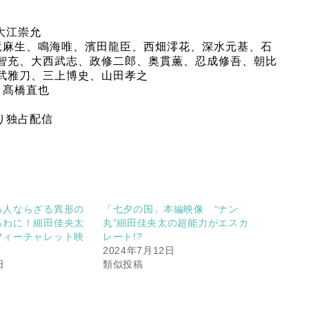
大江崇允
竜麻生、鳴海唯、濱田龍臣、西畑澪花、深水元基、石
智充、大西武志、政修二郎、奥貫薫、忍成修吾、朝比
武雅刀、三上博史、山田孝之
、髙橋直也
り独占配信
る人ならざる異形の
「七夕の国」本編映像 “ナン
らわに！細田佳央太
丸”細田佳央太の超能力がエスカ
フィーチャレット映
レート!?
2024年7月12日
日
類似投稿