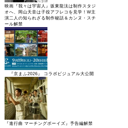
映画『我々は宇宙人』坂東龍汰は制作スタジ
オへ、岡山天音は子役アフレコを見学！W主
演二人の知られざる制作秘話＆カンヌ・スチ
ール解禁
『京まふ2026』 コラボビジュアル大公開
『進行曲 マーチングボーイズ』予告編解禁