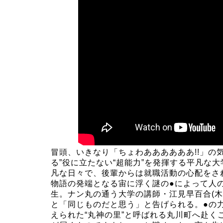
冒頭、いきなり「ちょわああああああ!!」の
る”役に立たない“超能力”を発揮する平凡な
凡な日々で、後輩からは就職活動の心配をさ
物語の発端となる宙に浮く謎の●によって人
生。ナン丸の通う大学の講師・江見早百合(
と「同じものだと思う」と告げられる。●の
えられた“丸神の里”と呼ばれる丸川町へ赴