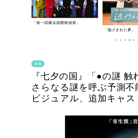
アーフィルム
「第一回横浜国際映画祭」
」
「逃げきれた夢」
映画
『七夕の国』「●の謎 
さらなる謎を呼ぶ予測不
ビジュアル、追加キャス