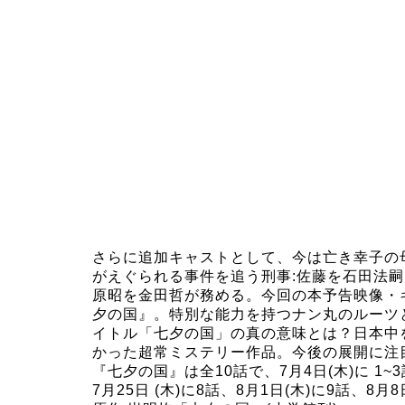
さらに追加キャストとして、今は亡き幸子の
がえぐられる事件を追う刑事:佐藤を石田法
原昭を金田哲が務める。今回の本予告映像・
夕の国』。特別な能力を持つナン丸のルーツ
イトル「七夕の国」の真の意味とは？日本中
かった超常ミステリー作品。今後の展開に注
『七夕の国』は全10話で、7月4日(木)に 1~3話、
7月25日 (木)に8話、8月1日(木)に9話、8月