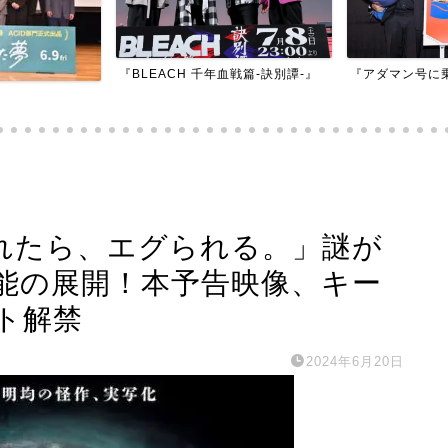
『BLEACH 千年血戦篇-訣別譚-』
『アダマン号に
触れたら、エグられる。」謎が
能の展開！本予告映像、キー
ト解禁
2024年6月20日