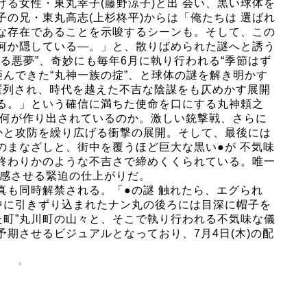
る女性・東丸幸子(藤野涼子)と出 会い、黒い球体を
の兄・東丸高志(上杉柊平)からは「俺たちは 選ばれ
な存在であることを示唆するシーンも。そして、この
何か隠している―。」と、散りばめられた謎へと誘う
る悪夢”、奇妙にも毎年6月に執り行われる“季節はず
拒んできた“丸神一族の掟”、と球体の謎を解き明かす
羅列され、時代を越えた不吉な陰謀をも仄めかす展開
る。」という確信に満ちた使命を口にする丸神頼之
い何が作り出されているのか。激しい銃撃戦、さらに
かと攻防を繰り広げる衝撃の展開。そして、最後には
のまなざしと、街中を覆うほど巨大な黒い●が 不気味
終わりかのような不吉さで締めくくられている。唯一
予感させる緊迫の仕上がりだ。
真も同時解禁される。「●の謎 触れたら、エグられ
中に引きずり込まれたナン丸の後ろには目深に帽子を
た町”丸川町の山々と、そこで執り行われる不気味な儀
期させるビジュアルとなっており、7月4日(木)の配