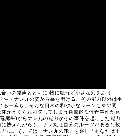
気合いの発声とともに“物に触れず小さな穴をあけ
大学生・ナン丸の姿から幕を開ける。その能力以外は平
れる一幕も。そんな日常の和やかなシーンも束の間、
の体がえぐられ消失してしまう衝撃的な怪奇事件が発
木竜麻生)からナン丸の能力がその事件を起こした能力
力に怯えながらも、ナン丸は自分のルーツがあると教
くことに。そこでは、ナン丸の能力を察し「あなたは手