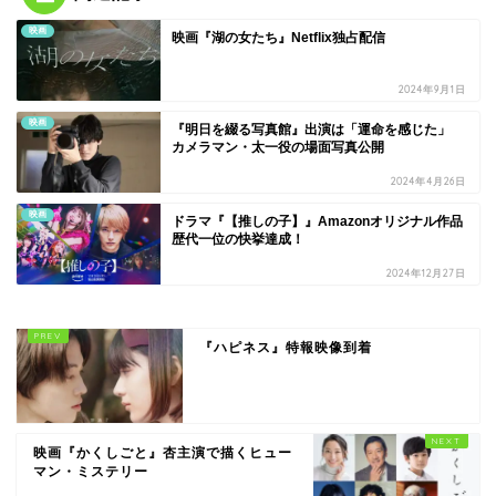
映画
映画『湖の女たち』Netflix独占配信
2024年9月1日
映画
『明日を綴る写真館』出演は「運命を感じた」
カメラマン・太一役の場面写真公開
2024年4月26日
映画
ドラマ『【推しの子】』Amazonオリジナル作品
歴代一位の快挙達成！
2024年12月27日
『ハピネス』特報映像到着
映画『かくしごと』杏主演で描くヒュー
マン・ミステリー