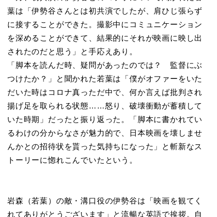
葉は「伊勢谷さんとは初共演でしたが、肩ひじ張らず
に接することができた。撮影中にコミュニケーション
を深めることができて、結果的にそれが映画に映し出
されたのだと思う」と手応えあり。
「脚本を読んだ時、疑問があったのでは？ 監督にぶ
つけたか？」と聞かれた若葉は「僕がオファーをいた
だいた時はコロナ真っただ中で、何か言えば批判され
揚げ足を取られる状態……怒り、破壊衝動が蓄積して
いた時期」だったと振り返った。「脚本に書かれてい
るわけの分からなさが魅力的で、日本映画を壊しませ
んかとの招待状を貰った気持ちになった」と斬新なス
トーリーに惚れこんでいたという。
岩森（若葉）の敵・溝口役の伊勢谷は「映画を観てく
れてありがとうございます」と流暢な英語で挨拶。自