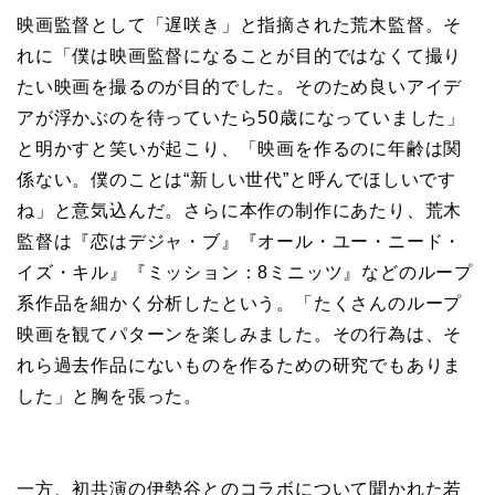
映画監督として「遅咲き」と指摘された荒木監督。そ
れに「僕は映画監督になることが目的ではなくて撮り
たい映画を撮るのが目的でした。そのため良いアイデ
アが浮かぶのを待っていたら50歳になっていました」
と明かすと笑いが起こり、「映画を作るのに年齢は関
係ない。僕のことは“新しい世代”と呼んでほしいです
ね」と意気込んだ。さらに本作の制作にあたり、荒木
監督は『恋はデジャ・ブ』『オール・ユー・ニード・
イズ・キル』『ミッション：8ミニッツ』などのループ
系作品を細かく分析したという。「たくさんのループ
映画を観てパターンを楽しみました。その行為は、そ
れら過去作品にないものを作るための研究でもありま
した」と胸を張った。
一方、初共演の伊勢谷とのコラボについて聞かれた若