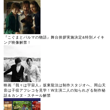
『こぐまとパルマの物語』舞台挨拶実施決定&特別メイキ
ング映像解禁！
映画『我々は宇宙人』坂東龍汰は制作スタジオへ、岡山天
音は子役アフレコを見学！W主演二人の知られざる制作秘
話＆カンヌ・スチール解禁