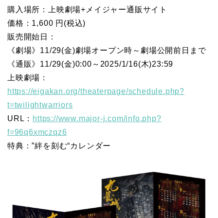
購入場所：上映劇場+メイジャー通販サイト
価格：1,600 円(税込)
販売開始日：
《劇場》11/29(金)劇場オープン時～劇場公開前日まで
《通販》11/29(金)0:00～2025/1/16(木)23:59
上映劇場：
https://eigakan.org/theaterpage/schedule.php?
t=twilightwarriors
URL：
https://www.major-j.com/info.php?
f=96q6xmczqz6
特典：”絆を刻む“カレンダー