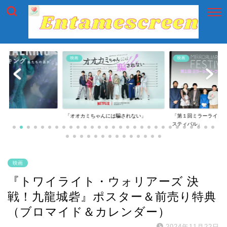
映画
映画
には騙されない」
「第１回ミラーライアーフィルムズ・フェ
「第一回横浜国際映画
スティバル」
映画
『トワイライト・ウォリアーズ 決
戦！九龍城砦』ポスター＆前売り特典
（ブロマイド＆カレンダー）
2024年11月22日