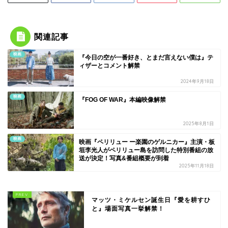
関連記事
映画
『今日の空が一番好き、とまだ言えない僕は』テ
ィザーとコメント解禁
2024年9月18日
映画
『FOG OF WAR』本編映像解禁
2025年8月1日
映画
映画『ペリリュー ー楽園のゲルニカー』主演・板
垣李光人がペリリュー島を訪問した特別番組の放
送が決定！写真&番組概要が到着
2025年11月18日
マッツ・ミケルセン誕生日『愛を耕すひ
と』場面写真一挙解禁！