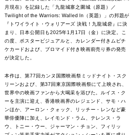
月現在）を記録した「九龍城寨之圍城（原題）／
Twilight of the Warriors: Walled In（英題）」の邦題が
『トワイライト・ウォリアーズ 決戦！九龍城砦』に決
まり、日本公開日も2025年1月17日（金）に決定。こ
の度、ポスタービジュアルと、カレンダー付きムビチ
ケカードおよび、ブロマイド付き映画前売り券の発売
が決定した。
本作は、第77回カンヌ国際映画祭ミッドナイト・スク
リーンおよび、第37回東京国際映画祭にて上映され、
世界中の映画ファンから大喝采を浴びた。ルイス・ク
ーを主演に迎え、香港映画界のレジェンド、サモ・ハ
ンほか、アーロン・クォック、リッチー・レンなど豪
華俳優陣に加え、レイモンド・ラム、テレンス・ラ
ウ、トニー・ウー、ジャーマン・チョン、フィリッ
プ・ン等若手実力派がアクション・シーンを更に盛り