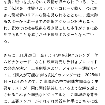
を胸に戦いを挑んでいく表情が収められている。そこ
に「伝説を、体験せよ」というコピーが載り、今は無
き九龍城砦のリアルな姿を見られるとともに、超大御
所スターから若手までの新旧アクション対決も見ら
れ、香港では社会現象を巻き起こした本作がまさに必
見であることを感じさせる胸熱ポスターとなってい
る。
さらに、11月29日（金）より“絆を刻む”カレンダー付
ムビチケカード、さらに映画前売り券付きブロマイド
の発売が決定！上映劇場および、メイジャー通販サイ
トにて購入が可能な“絆を刻む”カレンダーは、2025年1
月〜12月のもので、九龍城砦の中で敵味方関係なく主
要キャストが一同に開始談笑しているような絆を感じ
させるこれまた胸熱なビジュアルと、九龍城砦を背景
に、主要メンバーがそれぞれ武器を片手にこちらに睨