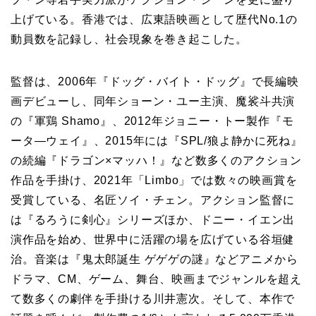
上げている。香港では、広東語映画として歴代No.1の
動員数を記録し、社会現象を巻き起こした。
監督は、2006年『ドッグ・バイト・ドッグ』で長編映
画デビューし、同年ショーン・ユー主演、魔裟斗共演
の『軍鶏 Shamo』、2012年ジョニー・トー製作『モ
ータ―ウェイ』、2015年には『SPL/狼よ静かに死ね』
の続編『ドラゴン×マッハ！』など数多くのアクション
作品を手掛け、2021年「Limbo」では数々の映画賞を
受賞している、名匠ソイ・チェン。アクション監督に
は『るろうに剣心』シリーズほか、ドニー・イエン出
演作品を始め、世界中に活躍の場を広げている谷垣健
治。音楽は『鬼太郎誕生 ゲゲゲの謎』などアニメから
ドラマ、CM、ゲーム、舞台、映画までジャンルを超え
て数多くの劇伴を手掛ける川井憲次。そして、本作で