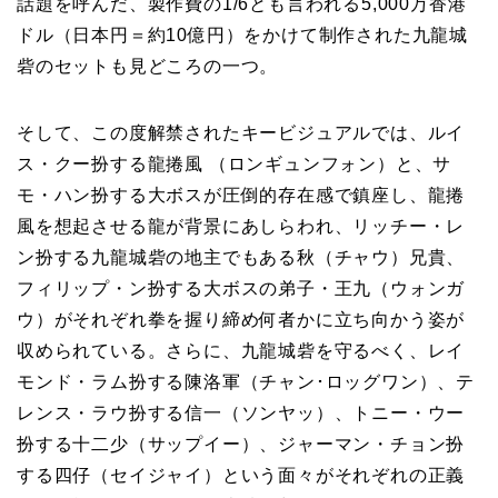
話題を呼んだ、製作費の1/6とも言われる5,000万香港
ドル（日本円＝約10億円）をかけて制作された九龍城
砦のセットも見どころの一つ。
そして、この度解禁されたキービジュアルでは、ルイ
ス・クー扮する龍捲風 （ロンギュンフォン）と、サ
モ・ハン扮する大ボスが圧倒的存在感で鎮座し、龍捲
風を想起させる龍が背景にあしらわれ、リッチー・レ
ン扮する九龍城砦の地主でもある秋（チャウ）兄貴、
フィリップ・ン扮する大ボスの弟子・王九（ウォンガ
ウ）がそれぞれ拳を握り締め何者かに立ち向かう姿が
収められている。さらに、九龍城砦を守るべく、レイ
モンド・ラム扮する陳洛軍（チャン･ロッグワン）、テ
レンス・ラウ扮する信一（ソンヤッ）、トニー・ウー
扮する十二少（サップイー）、ジャーマン・チョン扮
する四仔（セイジャイ）という面々がそれぞれの正義