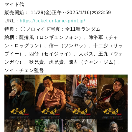
マイド代
販売開始： 11/29(金)正午～2025/1/16(木)23:59
URL：
https://ticket.entame-print.jp/
特典： ①ブロマイド写真：全11種ランダム
絵柄：龍捲風（ロンギュンフォン）、陳洛軍（チャ
ン・ロッグワン）、信一（ソンヤッ）、十二少（サッ
プイー）、四仔（セイジャイ）、大ボス、王九（ウォ
ンガウ）、秋兄貴、虎兄貴、陳占（チャン・ジム）、
ソイ・チェン監督