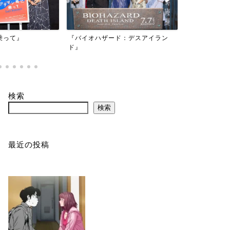
映画『もしか
乗って』
『バイオハザード：デスアイラン
かもしれない
ド』
検索
検索
最近の投稿