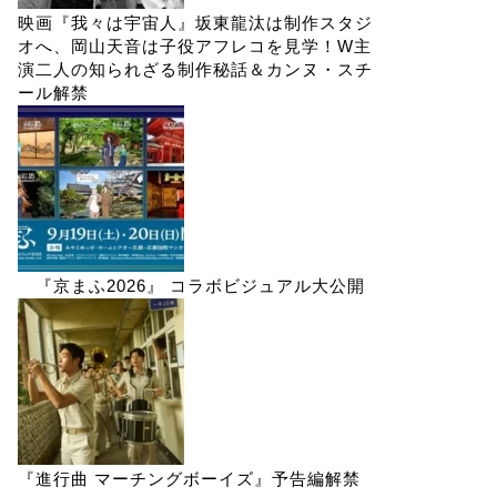
映画『我々は宇宙人』坂東龍汰は制作スタジ
オへ、岡山天音は子役アフレコを見学！W主
演二人の知られざる制作秘話＆カンヌ・スチ
ール解禁
『京まふ2026』 コラボビジュアル大公開
『進行曲 マーチングボーイズ』予告編解禁