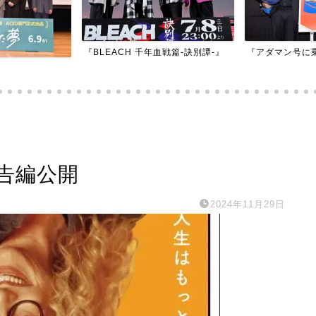
『BLEACH 千年血戦篇-訣別譚-』
『アダマン号に
告編公開
2024年11月29日